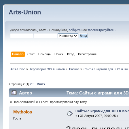
Arts-Union
Добро пожаловать,
Гость
. Пожалуйста,
войдите
или
зарегистрируйтесь
.
Начало
Сайт
Помощь
Поиск
Вход
Регистрация
Arts-Union
»
Территория 3DOшников
»
Разное
»
Сайты с играми для 3DO в iso
Страницы: [
1
]
2
3
Вниз
Автор
Тема: Сайты с играми для 3D
0 Пользователей и 1 Гость просматривают эту тему.
Сайты с играми для 3DO в iso
Mytholos
«
:
31 Август 2007, 20:09:25 »
Гость