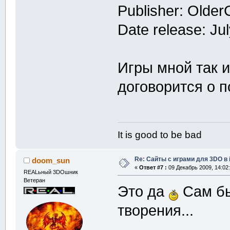
Publisher: Olde
Date release: Ju
Игры мной так 
договорится о по
It is good to be bad
Re: Сайты с играми для 3DO в
doom_sun
«
Ответ #7 :
09 Декабрь 2009, 14:02:
REALьный 3DOшник
Ветеран
Это да
Сам бы
творения...