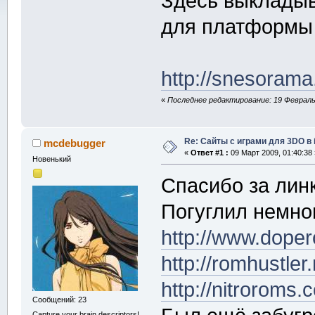
Здесь выкладыв
для платформы
http://snesoram
«
Последнее редактирование: 19 Февраль 
Re: Сайты с играми для 3DO в
mcdebugger
«
Ответ #1 :
09 Март 2009, 01:40:38 
Новенький
Спасибо за лин
Погуглил немно
http://www.dope
http://romhustler
http://nitrorom
Сообщений: 23
Capture your brain descriptors!