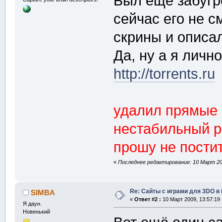
Был ещё забугр
сейчас его не с
скрины и описал
Да, ну а я личн
http://torrents.ru
удалил прямые 
нестабильный р
прошу не пости
«
Последнее редактирование: 10 Март 200
Re: Сайты с играми для 3DO в
SIMBA
«
Ответ #2 :
10 Март 2009, 13:57:19 
Я даун.
Новенький