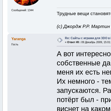
Сообщений: 1344
Трудные вещи становятс
(с) Джордж Р.Р. Марти
Re: Сайты с играми для 3DO в
Yaranga
«
Ответ #8 :
09 Декабрь 2009, 15:01:
Гость
А вот интересно
собственные да
меня их есть не
Их немного - те
запускаются. Ра
потёрт был - пр
виснет на каком