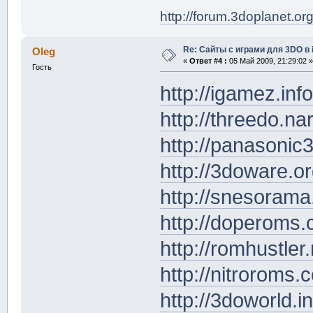
http://forum.3doplanet.org
Re: Сайты с играми для 3DO в
Oleg
«
Ответ #4 :
05 Май 2009, 21:29:02 »
Гость
http://igamez.in
http://threedo.na
http://panasonic
http://3doware.o
http://snesoram
http://doperoms.
http://romhustler
http://nitrorom
http://3doworld.in