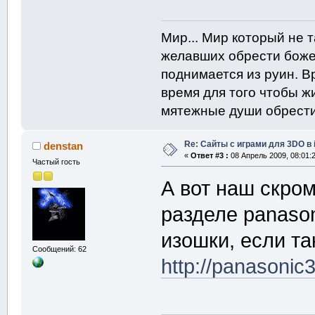
Мир... Мир который не 
желавших обрести боже
поднимается из руин. В
время для того чтобы жи
мятежные души обрести
Re: Сайты с играми для 3DO в
denstan
«
Ответ #3 :
08 Апрель 2009, 08:01:2
Частый гость
А вот наш скро
разделе panason
изошки, если т
Сообщений: 62
http://panasonic3