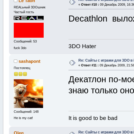
Le Taon
«
Ответ #10 :
09 Декабрь 2009, 16:3
REALьный 3DOшник
Частый гость
Decathlon выло
Сообщений: 53
3DO Hater
fuck 3do
Re: Сайты с играми для 3DO в
sashapont
«
Ответ #11 :
09 Декабрь 2009, 21:56
Постоялец
Декатлон по-мое
знаю только оно
Сообщений: 148
It is good to be bad
He is my cat!
Re: Сайты с играми для 3DO в
Oleg