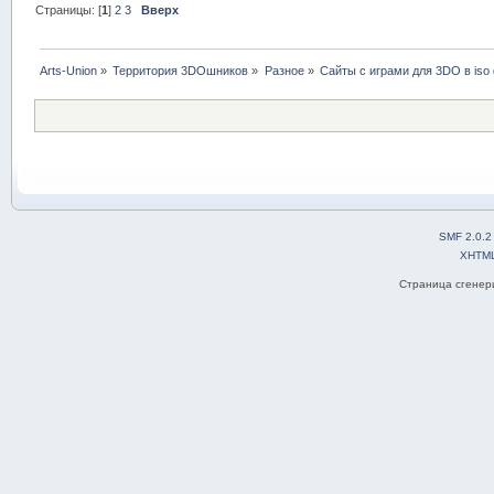
Страницы: [
1
]
2
3
Вверх
Arts-Union
»
Территория 3DOшников
»
Разное
»
Сайты с играми для 3DO в iso
SMF 2.0.2
XHTM
Страница сгенери