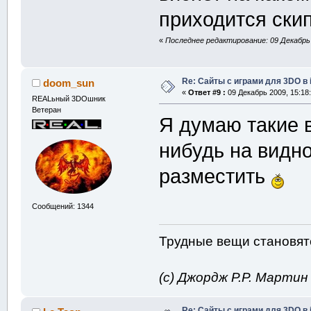
приходится скип
«
Последнее редактирование: 09 Декабрь 
Re: Сайты с играми для 3DO в
doom_sun
«
Ответ #9 :
09 Декабрь 2009, 15:18:
REALьный 3DOшник
Ветеран
Я думаю такие 
нибудь на видн
разместить
Сообщений: 1344
Трудные вещи становятс
(с) Джордж Р.Р. Марти
Re: Сайты с играми для 3DO в