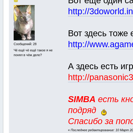
Вот ещё один с
http://3doworld.in
Вот здесь тоже 
http://www.agame
Сообщений: 28
Чё ещё чё ещё такое я не
понял в чём дело?
А здесь есть и
http://panasonic
SIMBA
есть кно
подряд
Спасибо за поп
«
Последнее редактирование: 10 Март 20