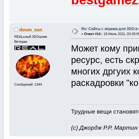
Re: Сайты с играми для 3DO в
doom_sun
«
Ответ #14 :
18 Июль 2011, 03:29:0
REALьный 3DOшник
Ветеран
Может кому при
ресурс, есть ск
многих дргуих к
раскадровки "ко
Сообщений: 1344
Трудные вещи становятс
(с) Джордж Р.Р. Марти