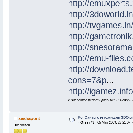
http://emuxpert
http://3doworld.
http://tvgames.
http://gametroni
http://snesoram
http://emu-files.
http://download
cons=7&p
...
http://igamez.in
«
Последнее редактирование: 21 Ноябрь 2
Re: Сайты с играми для 3DO в
sashapont
«
Ответ #5 :
05 Май 2009, 22:21:07 »
Постоялец