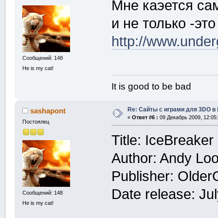
Мне каэется са
и не только -это
http://www.unde
Сообщений: 148
He is my cat!
It is good to be bad
Re: Сайты с играми для 3DO в
sashapont
«
Ответ #6 :
09 Декабрь 2009, 12:05:
Постоялец
Title: IceBreake
Author: Andy Lo
Publisher: Olde
Date release: Ju
Сообщений: 148
He is my cat!