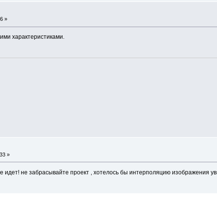
6 »
жими характеристиками.
33 »
все идет! не забрасывайте проект , хотелось бы интерполяцию изображения у