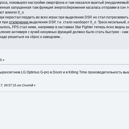
броса, поковырял настройки смартфона и там оказался вшитый (неудаляемый 
венная запущенная там функция энергосбережения касалась отправки в сон те
вот влияло 0_о
к перестал пердеть во всех играх при выделении DSP, но стал потрескивать п
я при
отключении
выделения DSP, т.е. стало наоборот 0_о. Треск несильный, 
залось, FPS стал ниже, например в заставках Star Fighter теперь ясно видны 
даления антивиря с кучей ненужных функций должно было стать быстрее - са
надо решиться на сброс к заводским...
5 »
ырехлетнем LG Optimus G-pro в Doom и в Killing Time производительность выш
, 04:57:15 от Overkill
»