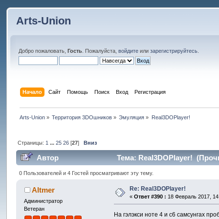
Arts-Union
Добро пожаловать,
Гость
. Пожалуйста,
войдите
или
зарегистрируйтесь
.
Начало
Сайт
Помощь
Поиск
Вход
Регистрация
Arts-Union
»
Территория 3DOшников
»
Эмуляция
»
Real3DOPlayer!
Страницы:
1
...
25
26
[
27
]
Вниз
Автор
Тема: Real3DOPlayer! (Прочи
0 Пользователей и 4 Гостей просматривают эту тему.
Re: Real3DOPlayer!
Altmer
«
Ответ #390 :
18 Февраль 2017, 14
Администратор
Ветеран
На гэлэкси ноте 4 и с6 самсунгах пр