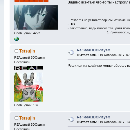
Видимо все-таки что-то ты настроил
- Разве ты не устал от борьбы, от камен
- Нет.
- Как странно, ведь многие так ценят покой
E. Гуляковский
Сообщений: 4222
Re: Real3DOPlayer!
Tetsujin
«
Ответ #391 :
19 Февраль 2017, 07
REALьный 3DOшник
Постоялец
Решился на крайние меры- сброшу на
Сообщений: 137
Re: Real3DOPlayer!
Tetsujin
«
Ответ #392 :
19 Февраль 2017, 13
REALьный 3DOшник
Постоялец