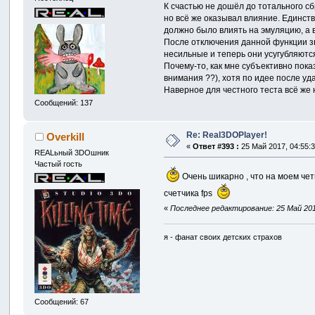
К счастью не дошёл до тотального с
но всё же оказывал влияние. Единст
должно было влиять на эмуляцию, а 
После отключения данной функции зву
несильные и теперь они усугубляютс
Почему-то, как мне субъективно пока
внимания ??), хотя по идее после у
Наверное для честного теста всё же 
Сообщений: 137
Re: Real3DOPlayer!
Overkill
«
Ответ #393 :
25 Май 2017, 04:55:3
REALьный 3DOшник
Частый гость
Очень шикарно , что на моем чет
счетчика fps
«
Последнее редактирование: 25 Май 2017
я - фанат своих детских страхов
Сообщений: 67