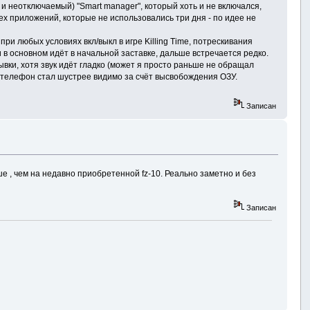
и неотключаемый) "Smart manager", который хоть и не включался,
х приложений, которые не использовались три дня - по идее не
ри любых условиях вкл/выкл в игре Killing Time, потрескивания
и в основном идёт в начальной заставке, дальше встречается редко.
рывки, хотя звук идёт гладко (может я просто раньше не обращал
м телефон стал шустрее видимо за счёт высвобождения ОЗУ.
Записан
е , чем на недавно приобретенной fz-10. Реально заметно и без
Записан