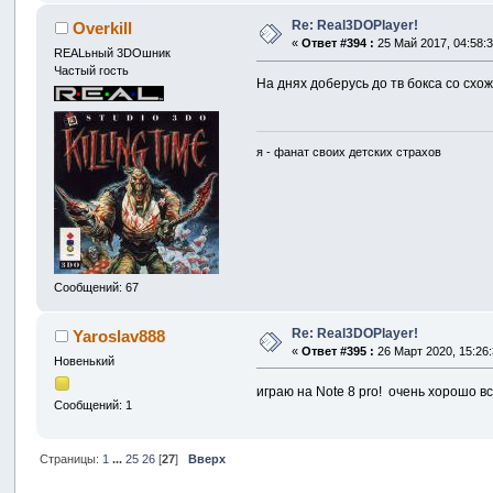
Re: Real3DOPlayer!
Overkill
«
Ответ #394 :
25 Май 2017, 04:58:3
REALьный 3DOшник
Частый гость
На днях доберусь до тв бокса со схо
я - фанат своих детских страхов
Сообщений: 67
Re: Real3DOPlayer!
Yaroslav888
«
Ответ #395 :
26 Март 2020, 15:26:
Новенький
играю на Note 8 pro! очень хорошо 
Сообщений: 1
Страницы:
1
...
25
26
[
27
]
Вверх