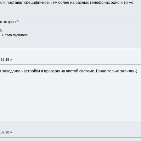
 или поставил специфичное. Тем более на разных телефонах одно и то же.
истых дорог?
...
, "Сезон туманов"
:58:19 »
 заводские настройки и проверю на чистой системе. Бэкап только запилю -)
:07:28 »