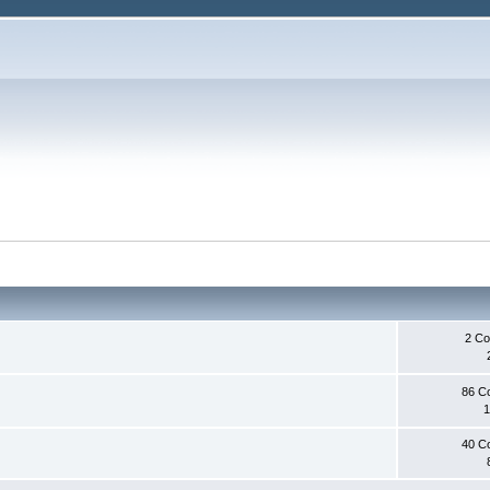
2 С
86 С
1
40 С