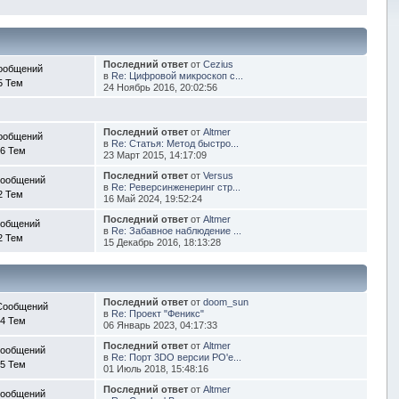
Последний ответ
от
Cezius
ообщений
в
Re: Цифровой микроскоп с...
5 Тем
24 Ноябрь 2016, 20:02:56
Последний ответ
от
Altmer
ообщений
в
Re: Статья: Метод быстро...
6 Тем
23 Март 2015, 14:17:09
Последний ответ
от
Versus
Сообщений
в
Re: Реверсинженеринг стр...
2 Тем
16 Май 2024, 19:52:24
Последний ответ
от
Altmer
ообщений
в
Re: Забавное наблюдение ...
2 Тем
15 Декабрь 2016, 18:13:28
Последний ответ
от
doom_sun
Сообщений
в
Re: Проект "Феникс"
4 Тем
06 Январь 2023, 04:17:33
Последний ответ
от
Altmer
Сообщений
в
Re: Порт 3DO версии PO'e...
5 Тем
01 Июль 2018, 15:48:16
Последний ответ
от
Altmer
Сообщений