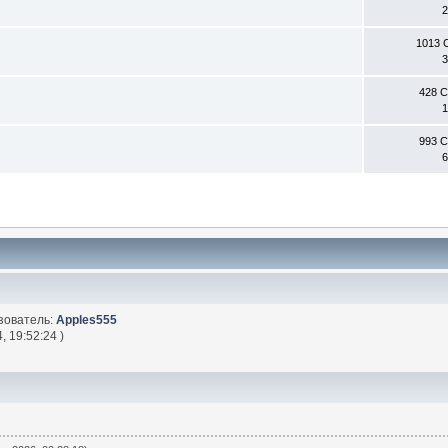
2
1013 
3
428 
1
993 
6
зователь:
Apples555
, 19:52:24 )