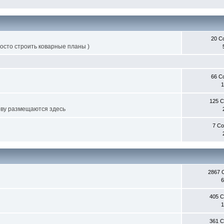
20 С
росто строить коварные планы )
66 С
1
125 
ву размещаются здесь
7 С
2867 
6
405 
1
361 