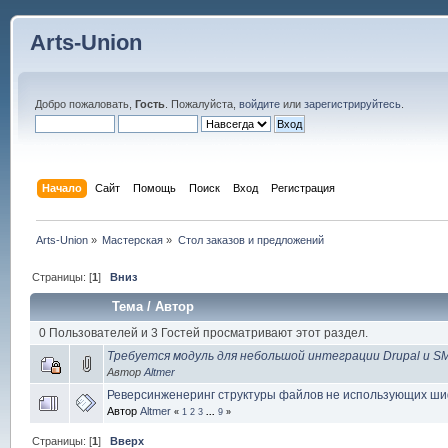
Arts-Union
Добро пожаловать,
Гость
. Пожалуйста,
войдите
или
зарегистрируйтесь
.
Начало
Сайт
Помощь
Поиск
Вход
Регистрация
Arts-Union
»
Мастерская
»
Стол заказов и предложений
Страницы: [
1
]
Вниз
Тема
/
Автор
0 Пользователей и 3 Гостей просматривают этот раздел.
Требуется модуль для небольшой интеграции Drupal и S
Автор
Altmer
Реверсинженеринг структуры файлов не использующих ш
Автор
Altmer
«
1
2
3
...
9
»
Страницы: [
1
]
Вверх