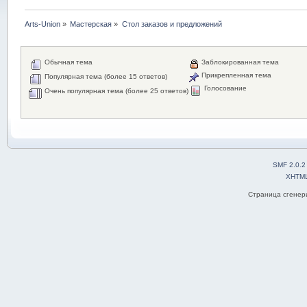
Arts-Union
»
Мастерская
»
Стол заказов и предложений
Обычная тема
Заблокированная тема
Прикрепленная тема
Популярная тема (более 15 ответов)
Голосование
Очень популярная тема (более 25 ответов)
SMF 2.0.2
XHTM
Страница сгенери