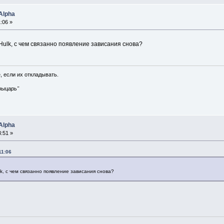
Alpha
:06 »
Hulk, с чем связанно появление зависания снова?
, если их откладывать.
рыцарь"
Alpha
:51 »
11:06
lk, с чем связанно появление зависания снова?