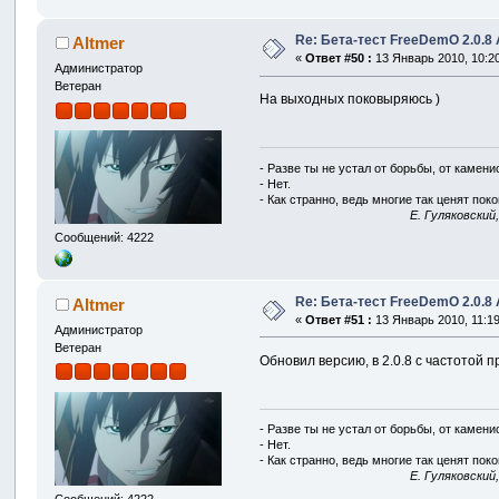
Re: Бета-тест FreeDemO 2.0.8 
Altmer
«
Ответ #50 :
13 Январь 2010, 10:20
Администратор
Ветеран
На выходных поковыряюсь )
- Разве ты не устал от борьбы, от камен
- Нет.
- Как странно, ведь многие так ценят покой
E. Гуляковский
Сообщений: 4222
Re: Бета-тест FreeDemO 2.0.8 
Altmer
«
Ответ #51 :
13 Январь 2010, 11:19
Администратор
Ветеран
Обновил версию, в 2.0.8 с частотой п
- Разве ты не устал от борьбы, от камен
- Нет.
- Как странно, ведь многие так ценят покой
E. Гуляковский
Сообщений: 4222