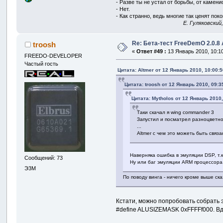
- Разве ты не устал от борьбы, от камен
- Нет.
- Как странно, ведь многие так ценят покой
E. Гуляковский
Re: Бета-тест FreeDemO 2.0.8 
troosh
«
Ответ #49 :
13 Январь 2010, 10:10
FREEDO-DEVELOPER
Частый гость
Цитата: Altmer от 12 Январь 2010, 10:00:5
Цитата: troosh от 12 Январь 2010, 09:3
Цитата: Mytholos от 12 Январь 2010,
Таки скачал я wing commander 3
Запустил и посматрел разноцветн
...
Altmer с чем это можеть быть связ
Наверняка ошибка в эмуляции DSP, т.к
Сообщений: 73
Ну или баг эмуляции ARM процессора
Э3М
По поводу винга - ничего кроме выше ска
Кстати, можно попробовать собрать э
#define ALUSIZEMASK 0xFFFFf000. Вдр