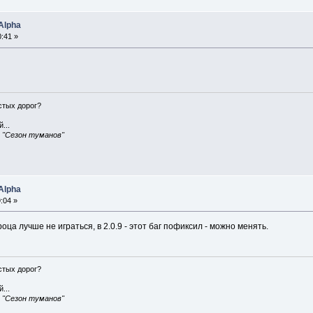
Alpha
:41 »
истых дорог?
...
, "Сезон туманов"
Alpha
:04 »
роца лучше не играться, в 2.0.9 - этот баг пофиксил - можно менять.
истых дорог?
...
, "Сезон туманов"