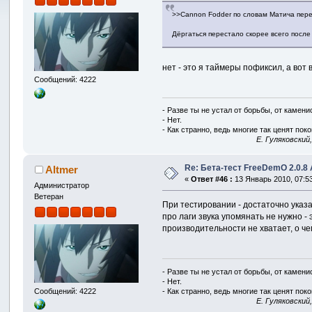
>>Cannon Fodder по словам Матича пере
Дёргаться перестало скорее всего после
нет - это я таймеры пофиксил, а вот
Сообщений: 4222
- Разве ты не устал от борьбы, от камен
- Нет.
- Как странно, ведь многие так ценят покой
E. Гуляковский
Re: Бета-тест FreeDemO 2.0.8 
Altmer
«
Ответ #46 :
13 Январь 2010, 07:53
Администратор
Ветеран
При тестировании - достаточно указат
про лаги звука упомянать не нужно -
производительности не хватает, о че
- Разве ты не устал от борьбы, от камен
- Нет.
- Как странно, ведь многие так ценят покой
Сообщений: 4222
E. Гуляковский