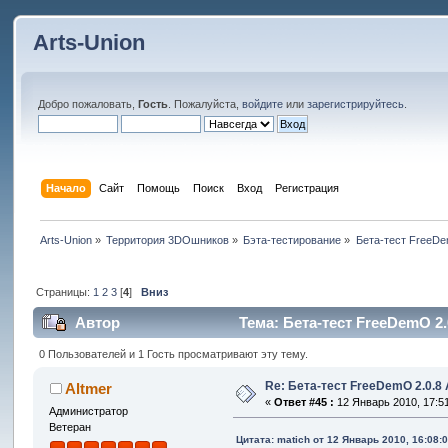
Arts-Union
Добро пожаловать,
Гость
. Пожалуйста,
войдите
или
зарегистрируйтесь
.
Начало
Сайт
Помощь
Поиск
Вход
Регистрация
Arts-Union
»
Территория 3DOшников
»
Бэта-тестирование
»
Бета-тест FreeDe
Страницы:
1
2
3
[
4
]
Вниз
Автор
Тема: Бета-тест FreeDemO 2.
0 Пользователей и 1 Гость просматривают эту тему.
Re: Бета-тест FreeDemO 2.0.8 
Altmer
«
Ответ #45 :
12 Январь 2010, 17:51
Администратор
Ветеран
Цитата: matich от 12 Январь 2010, 16:08: