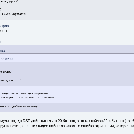
истых дорог?
...
, "Сезон туманов"
Alpha
:41 »
0
5:12
 09:07:33
ое видео
анно-идей нет?
. видео через него декодировали.
, но вероятность значительно меньше.
занного добавить не могу.
мулятор, где DSP действительно 20 битное, а не как сейчас 32-х битное (так 
уг повезет, и на этих видео набегала какая-то ошибка округления, которая т