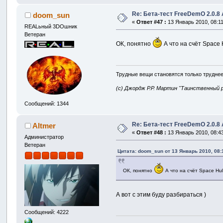
Re: Бета-тест FreeDemO 2.0.8 
doom_sun
«
Ответ #47 :
13 Январь 2010, 08:11
REALьный 3DOшник
Ветеран
ОК, понятно
А что на счёт Space 
Трудные вещи становятся только труднее
(с) Джордж Р.Р. Мартин "Таинственный 
Сообщений: 1344
Re: Бета-тест FreeDemO 2.0.8 
Altmer
«
Ответ #48 :
13 Январь 2010, 08:43
Администратор
Ветеран
Цитата: doom_sun от 13 Январь 2010, 08:
ОК, понятно
А что на счёт Space Hu
А вот с этим буду разбираться )
Сообщений: 4222