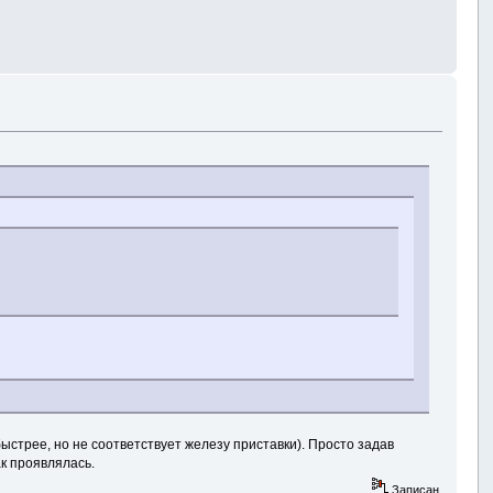
быстрее, но не соответствует железу приставки). Просто задав
ак проявлялась.
Записан