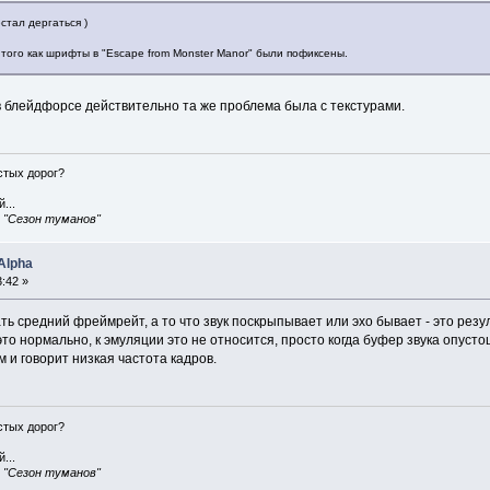
стал дергаться )
 того как шрифты в "Escape from Monster Manor" были пофиксены.
 в блейдфорсе действительно та же проблема была с текстурами.
истых дорог?
...
, "Сезон туманов"
Alpha
:42 »
ь средний фреймрейт, а то что звук поскрыпывает или эхо бывает - это резуль
 это нормально, к эмуляции это не относится, просто когда буфер звука опус
м и говорит низкая частота кадров.
истых дорог?
...
, "Сезон туманов"