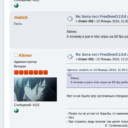
Re: Бета-тест FreeDemO 2.0.8 
matich
«
Ответ #52 :
13 Январь 2010, 11:30
Гость
Altmer,
А почему и pal и ntsc игры на 60 fps 
Re: Бета-тест FreeDemO 2.0.8 
Altmer
«
Ответ #53 :
13 Январь 2010, 12:23
Администратор
Ветеран
Цитата: matich от 13 Январь 2010, 11:30:1
Altmer,
А почему и pal и ntsc игры на 60 fps раб
Нет и не было игр заточеных специал
Сообщений: 4222
- Разве ты не устал от борьбы, от камен
- Нет.
- Как странно, ведь многие так ценят покой
E. Гуляковский