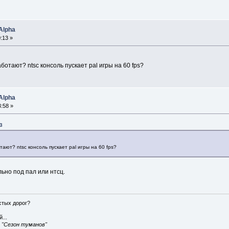
Alpha
:13 »
работают? ntsc консоль пускает pal игры на 60 fps?
Alpha
:58 »
3
отают? ntsc консоль пускает pal игры на 60 fps?
ьно под пал или нтсц.
истых дорог?
...
, "Сезон туманов"