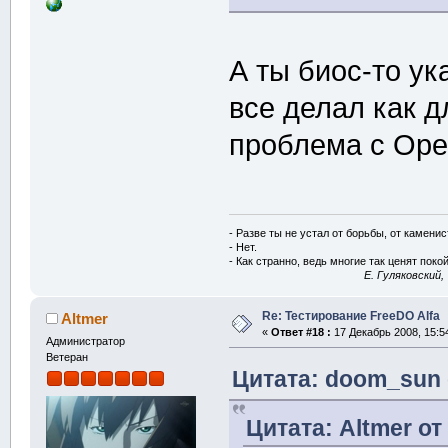
А ты биос-то ук
все делал как д
проблема с Ope
- Разве ты не устал от борьбы, от камени
- Нет.
- Как странно, ведь многие так ценят покой
E. Гуляковский,
Re: Тестирование FreeDO Alfa
Altmer
«
Ответ #18 :
17 Декабрь 2008, 15:5
Администратор
Ветеран
Цитата: doom_sun о
Цитата: Altmer от