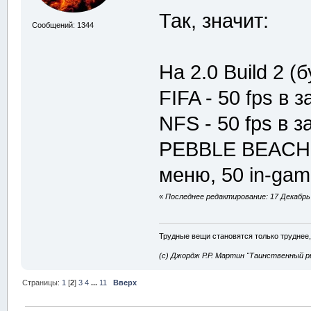
Так, значит:
Сообщений: 1344
На 2.0 Build 2 
FIFA - 50 fps в 
NFS - 50 fps в з
PEBBLE BEACH G
меню, 50 in-ga
«
Последнее редактирование: 17 Декабрь 
Трудные вещи становятся только труднее,
(с) Джордж Р.Р. Мартин "Таинственный р
Страницы:
1
[
2
]
3
4
...
11
Вверх