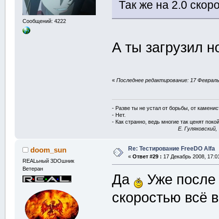
Так же на 2.0 скор
Сообщений: 4222
А ты загрузил 
«
Последнее редактирование: 17 Февраль 
- Разве ты не устал от борьбы, от камени
- Нет.
- Как странно, ведь многие так ценят покой
E. Гуляковский,
Re: Тестирование FreeDO Alfa
doom_sun
«
Ответ #29 :
17 Декабрь 2008, 17:0
REALьный 3DOшник
Ветеран
Да
Уже после 
скоростью всё в