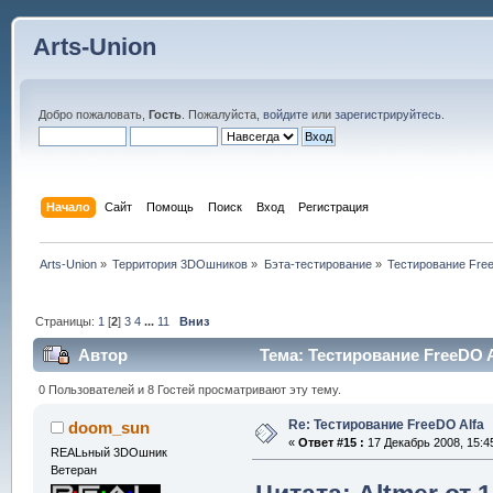
Arts-Union
Добро пожаловать,
Гость
. Пожалуйста,
войдите
или
зарегистрируйтесь
.
Начало
Сайт
Помощь
Поиск
Вход
Регистрация
Arts-Union
»
Территория 3DOшников
»
Бэта-тестирование
»
Тестирование Free
Страницы:
1
[
2
]
3
4
...
11
Вниз
Автор
Тема: Тестирование FreeDO A
0 Пользователей и 8 Гостей просматривают эту тему.
Re: Тестирование FreeDO Alfa
doom_sun
«
Ответ #15 :
17 Декабрь 2008, 15:4
REALьный 3DOшник
Ветеран