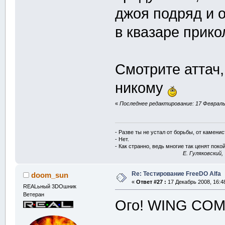
джоя подряд и о
в квазаре прик
Смотрите аттач,
никому
«
Последнее редактирование: 17 Февраль 
- Разве ты не устал от борьбы, от камени
- Нет.
- Как странно, ведь многие так ценят покой
E. Гуляковский,
Re: Тестирование FreeDO Alfa
doom_sun
«
Ответ #27 :
17 Декабрь 2008, 16:4
REALьный 3DOшник
Ветеран
Ого! WING CO