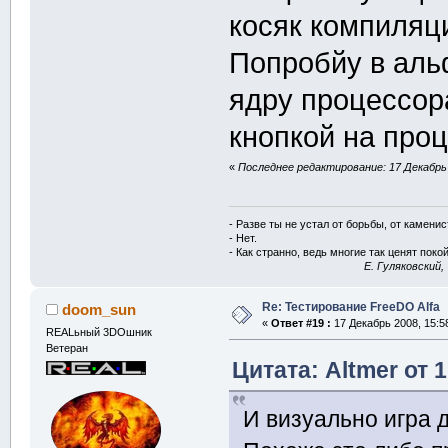
косяк компиляци
Попробйу в аль
ядру процессора
кнопкой на проц
«
Последнее редактирование: 17 Декабрь 2
- Разве ты не устал от борьбы, от камени
- Нет.
- Как странно, ведь многие так ценят покой
E. Гуляковский,
Re: Тестирование FreeDO Alfa
doom_sun
«
Ответ #19 :
17 Декабрь 2008, 15:5
REALьный 3DOшник
Ветеран
Цитата: Altmer от 
И визуально игра 