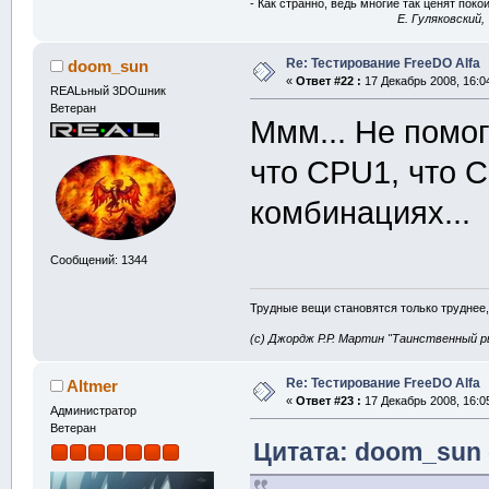
- Как странно, ведь многие так ценят покой
E. Гуляковский,
Re: Тестирование FreeDO Alfa
doom_sun
«
Ответ #22 :
17 Декабрь 2008, 16:0
REALьный 3DOшник
Ветеран
Ммм... Не помог
что CPU1, что C
комбинациях...
Сообщений: 1344
Трудные вещи становятся только труднее,
(с) Джордж Р.Р. Мартин "Таинственный р
Re: Тестирование FreeDO Alfa
Altmer
«
Ответ #23 :
17 Декабрь 2008, 16:0
Администратор
Ветеран
Цитата: doom_sun о