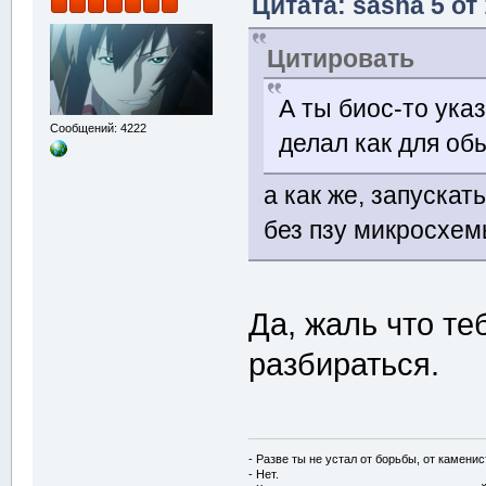
Цитата: sasha 5 от
Цитировать
А ты биос-то ука
Сообщений: 4222
делал как для об
а как же, запускат
без пзу микросхем
Да, жаль что те
разбираться.
- Разве ты не устал от борьбы, от камени
- Нет.