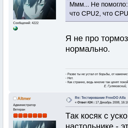
Ммм... Не помогло:
что CPU2, что CPU
Сообщений: 4222
Я не про тормоз
нормально.
- Разве ты не устал от борьбы, от камени
- Нет.
- Как странно, ведь многие так ценят покой
E. Гуляковский,
Re: Тестирование FreeDO Alfa
Altmer
«
Ответ #24 :
17 Декабрь 2008, 16:1
Администратор
Ветеран
Так косяк с ус
настольнике - э