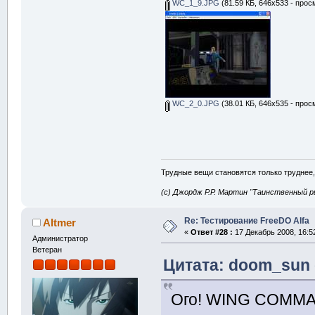
WC_1_9.JPG
(81.59 КБ, 646x533 - прос
WC_2_0.JPG
(38.01 КБ, 646x535 - прос
Трудные вещи становятся только труднее,
(с) Джордж Р.Р. Мартин "Таинственный р
Re: Тестирование FreeDO Alfa
Altmer
«
Ответ #28 :
17 Декабрь 2008, 16:5
Администратор
Ветеран
Цитата: doom_sun о
Ого! WING COMM