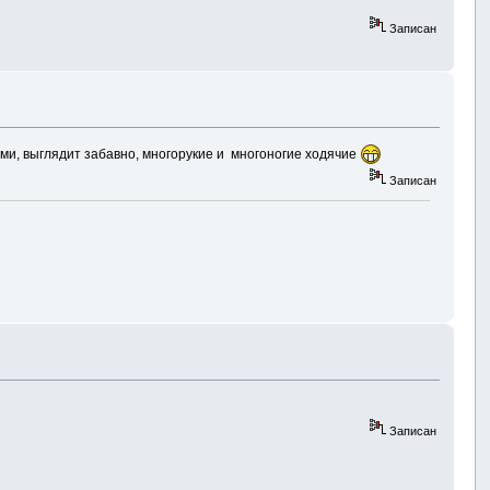
Записан
ячими, выглядит забавно, многорукие и многоногие ходячие
Записан
Записан