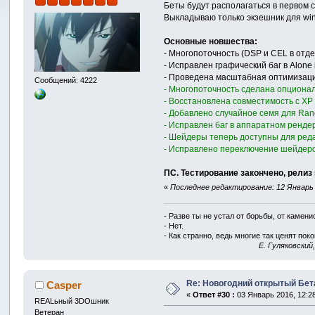
Беты будут располагаться в первом 
Выкладываю только экзешник для win
Основные новшества:
- Многопоточность (DSP и CEL в отд
- Исправлен графический баг в Alone in
- Проведена масштабная оптимизац
Сообщений: 4222
- Многопоточность сделана опционал
- Восстановлена совместимость с ХР
- Добавлено случайное семя для Ra
- Исправлен баг в аппаратном рендер
- Шейдеры теперь доступны для реда
- Исправлено переключение шейдер
ПС. Тестирование закончено, релиз 
«
Последнее редактирование: 12 Январь 2
- Разве ты не устал от борьбы, от камен
- Нет.
- Как странно, ведь многие так ценят покой
E. Гуляковский
Re: Новогодний открытый Бет
Casper
«
Ответ #30 :
03 Январь 2016, 12:28
REALьный 3DOшник
Ветеран