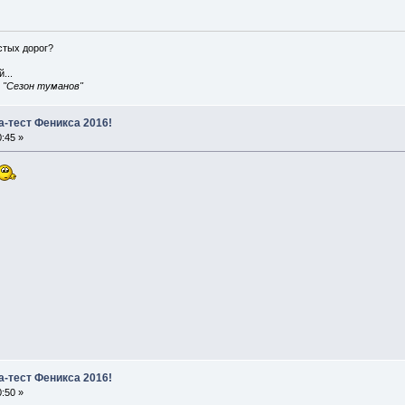
истых дорог?
...
, "Сезон туманов"
а-тест Феникса 2016!
:45 »
а-тест Феникса 2016!
:50 »