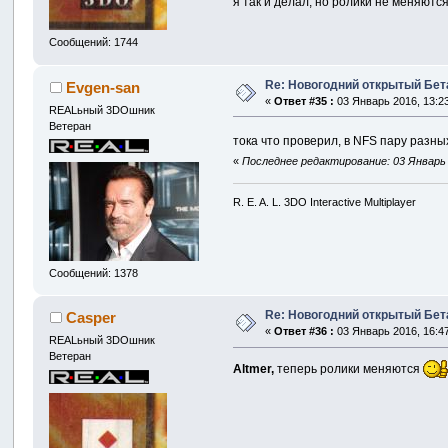
я так и делал, но ролики не меняютс
Сообщений: 1744
Re: Новогодний открытый Бет
Evgen-san
«
Ответ #35 :
03 Январь 2016, 13:23
REALьный 3DOшник
Ветеран
тока что проверил, в NFS пару разны
«
Последнее редактирование: 03 Январь 
R. E. A. L. 3DO Interactive Multiplayer
Сообщений: 1378
Re: Новогодний открытый Бет
Casper
«
Ответ #36 :
03 Январь 2016, 16:47
REALьный 3DOшник
Ветеран
Altmer,
теперь ролики меняются