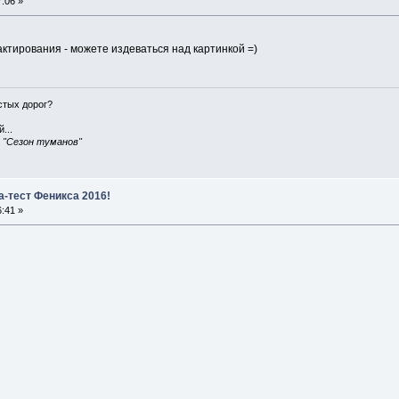
:06 »
ктирования - можете издеваться над картинкой =)
истых дорог?
...
, "Сезон туманов"
а-тест Феникса 2016!
:41 »