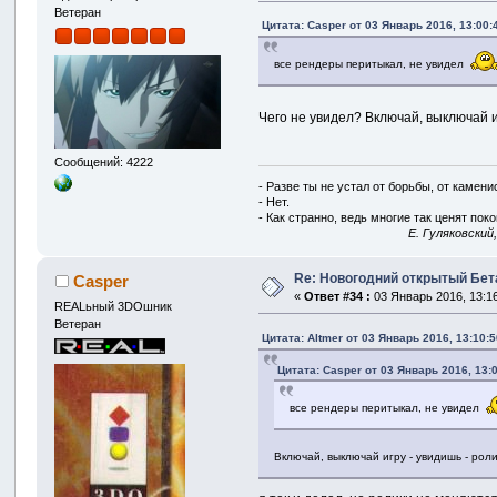
Ветеран
Цитата: Casper от 03 Январь 2016, 13:00:
все рендеры перитыкал, не увидел
Чего не увидел? Включай, выключай и
Сообщений: 4222
- Разве ты не устал от борьбы, от камен
- Нет.
- Как странно, ведь многие так ценят покой
E. Гуляковский
Re: Новогодний открытый Бет
Casper
«
Ответ #34 :
03 Январь 2016, 13:16
REALьный 3DOшник
Ветеран
Цитата: Altmer от 03 Январь 2016, 13:10:5
Цитата: Casper от 03 Январь 2016, 13:
все рендеры перитыкал, не увидел
Включай, выключай игру - увидишь - рол