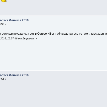
я
а-тест Феникса 2016!
:39 »
х роликов показало, а вот в Corpse Killer наблюдается всё тот же глюк с ход
2016, 13:57:46 от Evgen-san
»
а-тест Феникса 2016!
:51 »