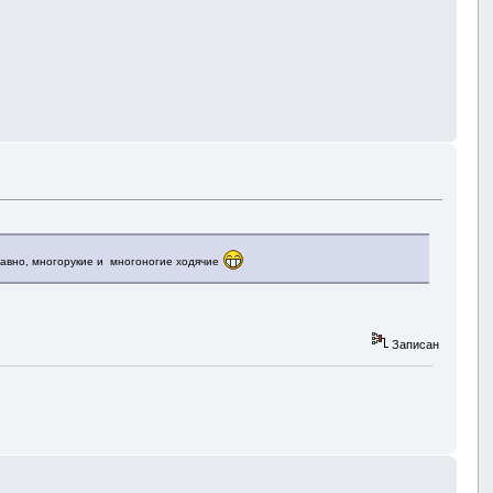
забавно, многорукие и многоногие ходячие
Записан