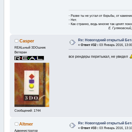
- Разве ты не устал от борьбы, от камен
- Нет.
- Как странно, ведь многие так ценят покой
E. Гуляковский
Re: Новогодний открытый Бет
Casper
«
Ответ #32 :
03 Январь 2016, 13:00
REALьный 3DOшник
Ветеран
все рендеры перитыкал, не увидел
Сообщений: 1744
Re: Новогодний открытый Бет
Altmer
«
Ответ #33 :
03 Январь 2016, 13:10
Администратор