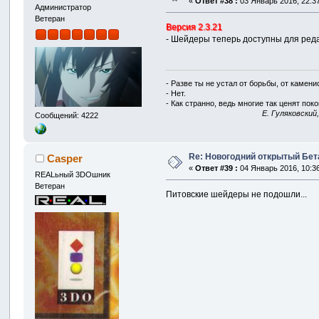
«
Ответ #38 :
03 Январь 2016, 22:37
Администратор
Ветеран
Версия 2.3.21
- Шейдеры теперь доступны для реда
- Разве ты не устал от борьбы, от камен
- Нет.
- Как странно, ведь многие так ценят покой
E. Гуляковский
Сообщений: 4222
Re: Новогодний открытый Бет
Casper
«
Ответ #39 :
04 Январь 2016, 10:36
REALьный 3DOшник
Ветеран
Питовские шейдеры не подошли...