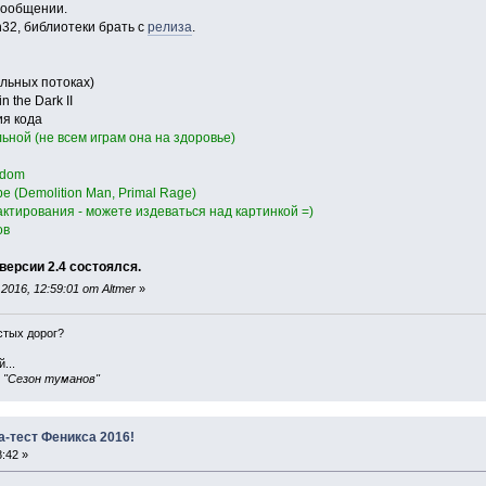
сообщении.
32, библиотеки брать с
релиза
.
ельных потоках)
 the Dark II
ия кода
ьной (не всем играм она на здоровье)
ndom
е (Demolition Man, Primal Rage)
ктирования - можете издеваться над картинкой =)
ов
версии 2.4 состоялся.
016, 12:59:01 от Altmer
»
истых дорог?
...
, "Сезон туманов"
а-тест Феникса 2016!
:42 »