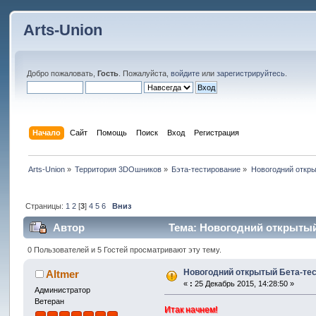
Arts-Union
Добро пожаловать,
Гость
. Пожалуйста,
войдите
или
зарегистрируйтесь
.
Начало
Сайт
Помощь
Поиск
Вход
Регистрация
Arts-Union
»
Территория 3DOшников
»
Бэта-тестирование
»
Новогодний откры
Страницы:
1
2
[
3
]
4
5
6
Вниз
Автор
Тема: Новогодний открытый 
0 Пользователей и 5 Гостей просматривают эту тему.
Новогодний открытый Бета-тес
Altmer
«
:
25 Декабрь 2015, 14:28:50 »
Администратор
Ветеран
Итак начнем!