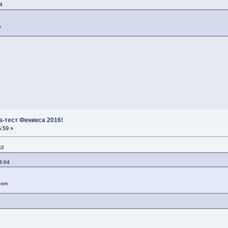
4
m
а-тест Феникса 2016!
:59 »
42
3:04
dom