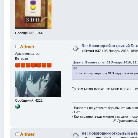
Сообщений: 1744
Re: Новогодний открытый Бет
Altmer
«
Ответ #37 :
03 Январь 2016, 18:08
Администратор
Ветеран
Цитата: Evgen-san от 03 Январь 2016, 13:
тока что проверил, в NFS пару разных ро
То вам мало плохо, то мого плохо - 
Сообщений: 4222
- Разве ты не устал от борьбы, от камен
- Нет.
- Как странно, ведь многие так ценят покой
E. Гуляковский
Re: Новогодний открытый Бет
Altmer