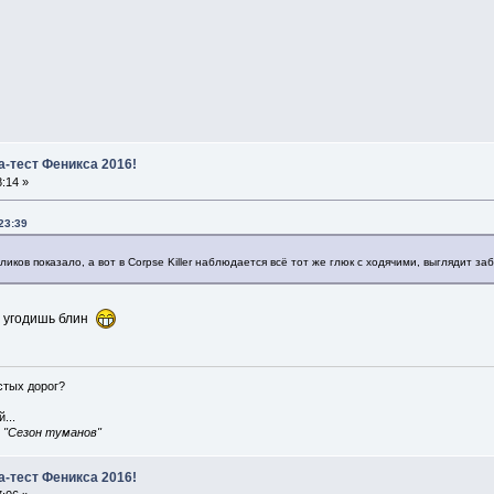
а-тест Феникса 2016!
:14 »
23:39
ликов показало, а вот в Corpse Killer наблюдается всё тот же глюк с ходячими, выглядит 
не угодишь блин
истых дорог?
...
, "Сезон туманов"
а-тест Феникса 2016!