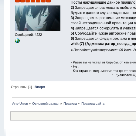
Посты нарушающие данное правило бу
2)
Запрещается размещать любые мате
будьте в данном случае жадными - н
3)
Запрещается разжигание межнацио
своей нетрадиционной ориентации в
4)
Запрещается оскорблять и унижать 
5)
Соблюдайте чужие авторские прав
Сообщений: 4222
6)
Запрещается флуд и реклама в не
while(7) {Администратор_всегда_пра
«
Последнее редактирование: 05 Июль 201
- Разве ты не устал от борьбы, от камен
- Нет.
- Как странно, ведь многие так ценят покой
E. Гуляковский
Страницы: [
1
]
Вверх
Arts-Union
»
Основной раздел
»
Правила
»
Правила сайта