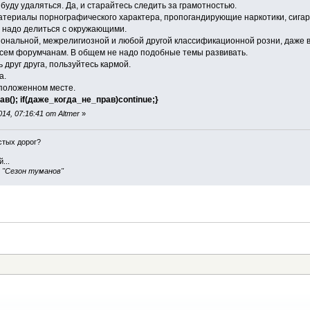
ду удаляться. Да, и старайтесь следить за грамотностью.
риалы порнографического характера, пропогандирующие наркотики, сигареты
е надо делиться с окружающими.
нальной, межрелигиозной и любой другой классификационной розни, даже в
сем форумчанам. В общем не надо подобные темы развивать.
друг друга, пользуйтесь кармой.
а.
положенном месте.
в(); if(даже_когда_не_прав)continue;}
4, 07:16:41 от Altmer
»
истых дорог?
...
, "Сезон туманов"