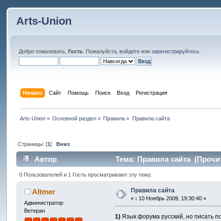
Arts-Union
Добро пожаловать,
Гость
. Пожалуйста,
войдите
или
зарегистрируйтесь
.
Начало
Сайт
Помощь
Поиск
Вход
Регистрация
Arts-Union
»
Основной раздел
»
Правила
»
Правила сайта
Страницы: [
1
]
Вниз
Автор
Тема: Правила сайта (Прочит
0 Пользователей и 1 Гость просматривают эту тему.
Правила сайта
Altmer
«
:
10 Ноябрь 2009, 19:30:40 »
Администратор
Ветеран
1)
Язык форума русский, но писать по