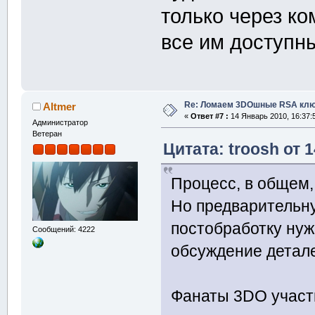
только через к
все им доступн
Re: Ломаем 3DOшные RSA клю
Altmer
«
Ответ #7 :
14 Январь 2010, 16:37:
Администратор
Ветеран
Цитата: troosh от 
Процесс, в общем
Но предварительну
постобработку нуж
Сообщений: 4222
обсуждение детал
Фанаты 3DO участв