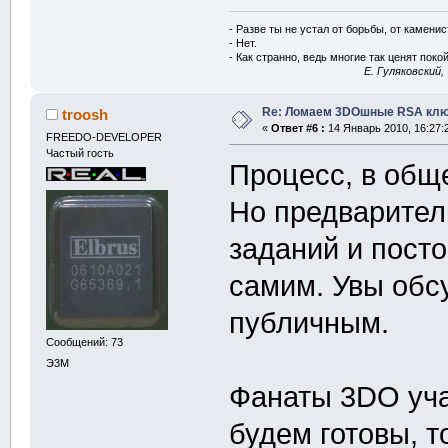
- Разве ты не устал от борьбы, от камени
- Нет.
- Как странно, ведь многие так ценят покой
E. Гуляковский,
Re: Ломаем 3DOшные RSA клю
troosh
«
Ответ #6 :
14 Январь 2010, 16:27:
FREEDO-DEVELOPER
Частый гость
Процесс, в об
Но предварител
заданий и пост
самим. Увы обс
публичным.
Сообщений: 73
Э3М
Фанаты 3DO уча
будем готовы, т