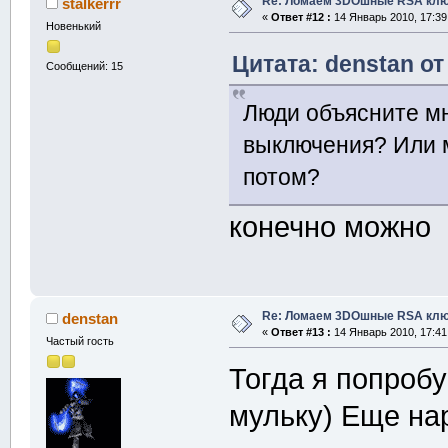
Re: Ломаем 3DOшные RSA клю
stalkerrr
«
Ответ #12 :
14 Январь 2010, 17:39
Новенький
Цитата: denstan от
Сообщений: 15
Люди объясните мн
выключения? Или 
потом?
конечно можно
Re: Ломаем 3DOшные RSA клю
denstan
«
Ответ #13 :
14 Январь 2010, 17:41
Частый гость
Тогда я попробу
мульку) Еще на