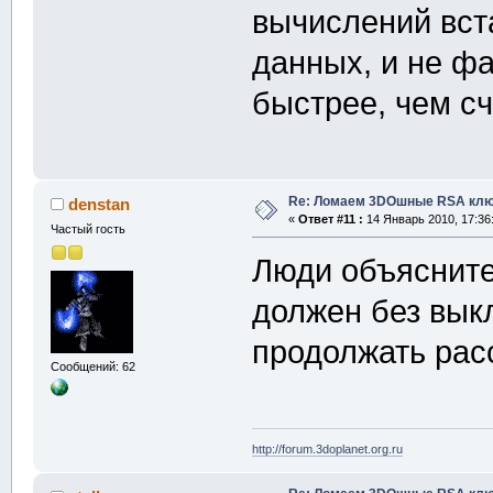
вычислений вст
данных, и не фа
быстрее, чем сч
Re: Ломаем 3DOшные RSA клю
denstan
«
Ответ #11 :
14 Январь 2010, 17:36
Частый гость
Люди объясните
должен без вык
продолжать рас
Сообщений: 62
http://forum.3doplanet.org.ru