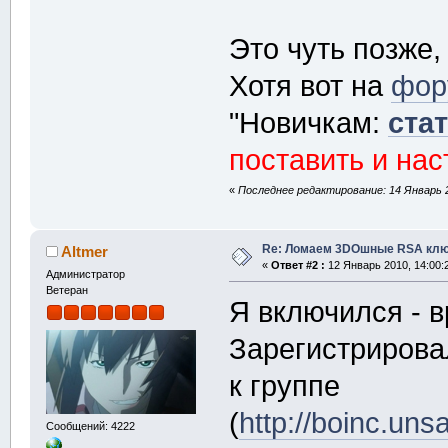
Это чуть позже,
Хотя вот на
фору
"Новичкам:
ста
поставить и на
«
Последнее редактирование: 14 Январь 2
Re: Ломаем 3DOшные RSA клю
Altmer
«
Ответ #2 :
12 Январь 2010, 14:00:
Администратор
Ветеран
Я включился - 
Зарегистриров
к группе
(
http://boinc.un
Сообщений: 4222