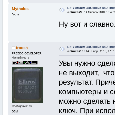
Re: Ломаем 3DOшные RSA клю
Mytholos
«
Ответ #9 :
14 Январь 2010, 16:46:
Гость
Ну вот и славно
Re: Ломаем 3DOшные RSA клю
troosh
«
Ответ #10 :
14 Январь 2010, 17:31
FREEDO-DEVELOPER
Частый гость
Увы нужно сдел
не выходит, что
результат. При
компьютеры и с
можно сделать 
Сообщений: 73
ключ. При испо
Э3М