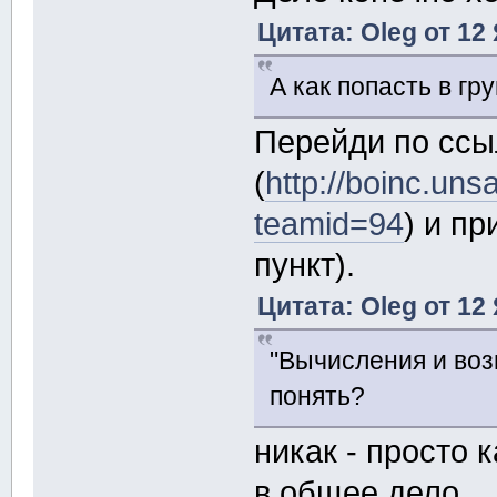
Цитата: Oleg от 12
А как попасть в гр
Перейди по ссы
(
http://boinc.un
teamid=94
) и п
пункт).
Цитата: Oleg от 12
"Вычисления и возн
понять?
никак - просто к
в общее дело.