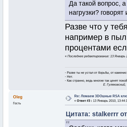
Да такой вопрос, а
нагрузки? говорят 
Разве что у теб
например в пыл
процентами есл
«
Последнее редактирование: 13 Январь 2
- Разве ты не устал от борьбы, от камени
- Нет.
- Как странно, ведь многие так ценят покой
E. Гуляковский,
Re: Ломаем 3DOшные RSA клю
Oleg
«
Ответ #3 :
13 Январь 2010, 13:44:
Гость
Цитата: stalkerrr о