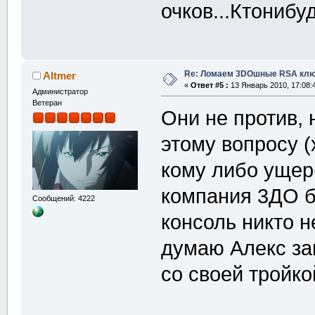
очков...Ктониб
Re: Ломаем 3DOшные RSA клю
Altmer
«
Ответ #5 :
13 Январь 2010, 17:08:
Администратор
Ветеран
Они не против,
этому вопросу (
кому либо ущер
компания 3ДО б
Сообщений: 4222
консоль никто н
думаю Алекс зав
со своей тройко