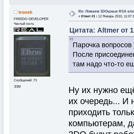
Re: Ломаем 3DOшные RSA клю
troosh
«
Ответ #1 :
12 Январь 2010, 11:07:1
FREEDO-DEVELOPER
Частый гость
Цитата: Altmer от 
Парочка вопросов 
После присоединен
там надо что-то 
Сообщений: 73
Э3М
Ну их нужно ещ
их очередь... И
приходить толь
компьютерам, д