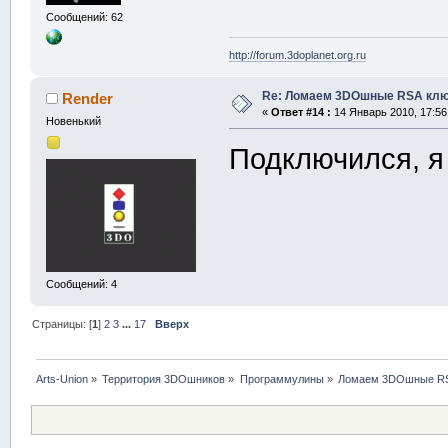
Сообщений: 62
http://forum.3doplanet.org.ru
Re: Ломаем 3DOшные RSA клю
Render
«
Ответ #14 :
14 Январь 2010, 17:56
Новенький
Подключился, 
Сообщений: 4
Страницы: [
1
]
2
3
...
17
Вверх
Arts-Union
»
Территория 3DOшников
»
Программулины
»
Ломаем 3DOшные RS