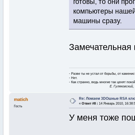
готовы, то они про
компьютеры нашей
машины сразу.
Замечательная 
- Разве ты не устал от борьбы, от камени
- Нет.
- Как странно, ведь многие так ценят покой
E. Гуляковский,
Re: Ломаем 3DOшные RSA клю
matich
«
Ответ #8 :
14 Январь 2010, 16:38:
Гость
У меня тоже по