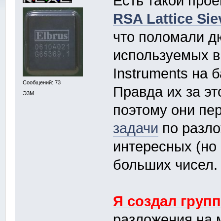
Есть такой про
RSA Lattice Siev
что поломали д
используемых в
Instruments на 
Сообщений: 73
Правда их за эт
Э3М
поэтому они пе
задачи
по разло
интересных (но 
больших чисел.
Я создал груп
разложения на 