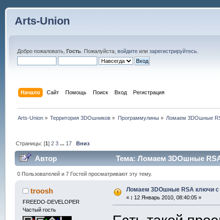
Arts-Union
Добро пожаловать,
Гость
. Пожалуйста,
войдите
или
зарегистрируйтесь
.
Начало
Сайт
Помощь
Поиск
Вход
Регистрация
Arts-Union
»
Территория 3DOшников
»
Программулины
»
Ломаем 3DOшные RS
Страницы: [
1
]
2
3
...
17
Вниз
Автор
Тема: Ломаем 3DOшные RSA 
0 Пользователей и 7 Гостей просматривают эту тему.
Ломаем 3DOшные RSA ключи с
troosh
«
:
12 Январь 2010, 08:40:05 »
FREEDO-DEVELOPER
Частый гость