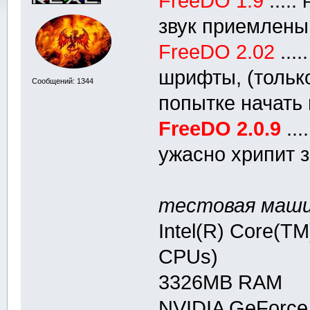
FreeDO 1.9
....
звук приемлены
FreeDO 2.02
...
шрифты, (тольк
Сообщений: 1344
попытке начать 
FreeDO 2.0.9
...
ужасно хрипит зв
тестовая маши
Intel(R) Core(T
CPUs)
3326MB RAM
NVIDIA GeForce