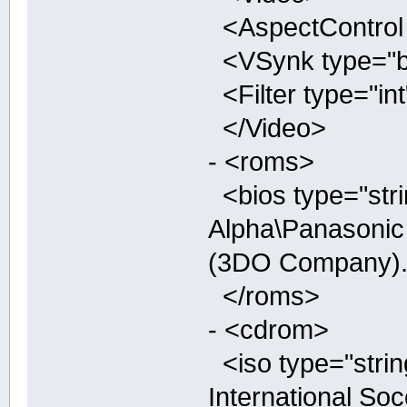
<AspectControl t
<VSynk type="boo
<Filter type="int
</Video>
- <roms>
<bios type="stri
Alpha\Panasonic
(3DO Company).
</roms>
- <cdrom>
<iso type="stri
International Soc