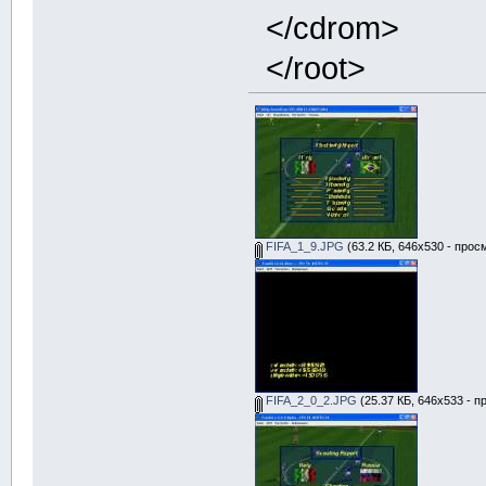
</cdrom>
</root>
FIFA_1_9.JPG
(63.2 КБ, 646x530 - прос
FIFA_2_0_2.JPG
(25.37 КБ, 646x533 - п