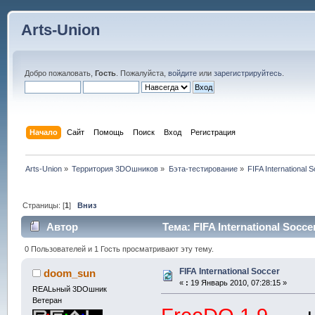
Arts-Union
Добро пожаловать,
Гость
. Пожалуйста,
войдите
или
зарегистрируйтесь
.
Начало
Сайт
Помощь
Поиск
Вход
Регистрация
Arts-Union
»
Территория 3DOшников
»
Бэта-тестирование
»
FIFA International 
Страницы: [
1
]
Вниз
Автор
Тема: FIFA International Socc
0 Пользователей и 1 Гость просматривают эту тему.
FIFA International Soccer
doom_sun
«
:
19 Январь 2010, 07:28:15 »
REALьный 3DOшник
Ветеран