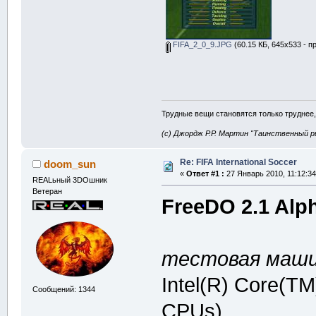
FIFA_2_0_9.JPG
(60.15 КБ, 645x533 - п
Трудные вещи становятся только труднее,
(с) Джордж Р.Р. Мартин "Таинственный р
Re: FIFA International Soccer
doom_sun
«
Ответ #1 :
27 Январь 2010, 11:12:34
REALьный 3DOшник
Ветеран
FreeDO 2.1 Alp
тестовая маши
Intel(R) Core(T
Сообщений: 1344
CPUs)