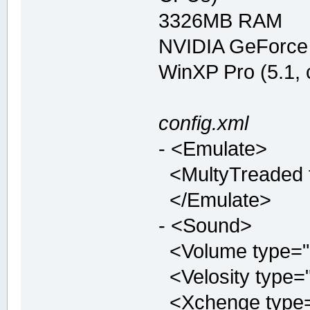
3326MB RAM
NVIDIA GeForce
WinXP Pro (5.1,
config.xml
- <Emulate>
<MultyTreaded ty
</Emulate>
- <Sound>
<Volume type="in
<Velosity type="
<Xchenge type="b