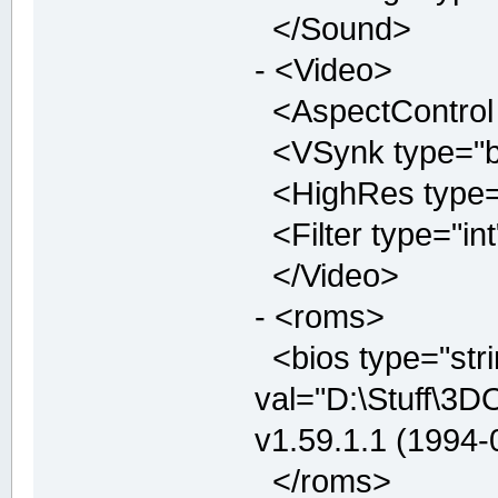
</Sound>
- <Video>
<AspectControl t
<VSynk type="boo
<HighRes type="b
<Filter type="int
</Video>
- <roms>
<bios type="stri
val="D:\Stuff\3
v1.59.1.1 (1994
</roms>