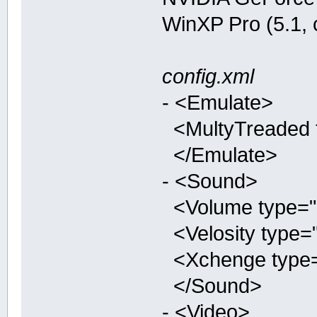
WinXP Pro (5.1,
config.xml
- <Emulate>
<MultyTreaded ty
</Emulate>
- <Sound>
<Volume type="in
<Velosity type="
<Xchenge type="b
</Sound>
- <Video>