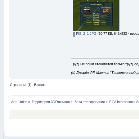
FIS_2_1.JPG
(60.77 КБ, 648x533 - прос
Трудные вещи становятся только труднее,
(с) Джордж Р.Р. Мартин "Таинственный р
Страницы: [
1
]
Вверх
Arts-Union
»
Территория 3DOшников
»
Бэта-тестирование
»
FIFA International 