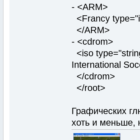
- <ARM>
<Francy type="i
</ARM>
- <cdrom>
<iso type="stri
International Soc
</cdrom>
</root>
Графических гл
хоть и меньше, 