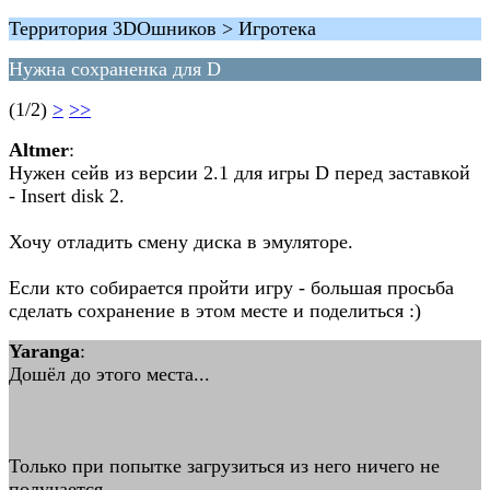
Территория 3DOшников > Игротека
Нужна сохраненка для D
(1/2)
>
>>
Altmer
:
Нужен сейв из версии 2.1 для игры D перед заставкой
- Insert disk 2.
Хочу отладить смену диска в эмуляторе.
Если кто собирается пройти игру - большая просьба
сделать сохранение в этом месте и поделиться :)
Yaranga
:
Дошёл до этого места...
Только при попытке загрузиться из него ничего не
получается...