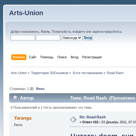
Arts-Union
Добро пожаловать,
Гость
. Пожалуйста,
войдите
или
зарегистрируйтесь
.
Начало
Сайт
Помощь
Поиск
Вход
Регистрация
Arts-Union
»
Территория 3DOшников
»
Бэта-тестирование
»
Road Rash
Страницы:
1
[
2
]
Вниз
Автор
Тема: Road Rash (Прочитано 
0 Пользователей и 1 Гость просматривают эту тему.
Re: Road Rash
Yaranga
«
Ответ #15 :
03 Декабрь 2011, 07:37
Гость