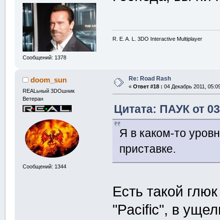
R. E. A. L. 3DO Interactive Multiplayer
Сообщений: 1378
Re: Road Rash
doom_sun
«
Ответ #18 :
04 Декабрь 2011, 05:09
REALьный 3DOшник
Ветеран
Цитата: ПАУК от 03
Я в каком-то уровн
приставке.
Сообщений: 1344
Есть такой глюк
"Pacific", в ущ