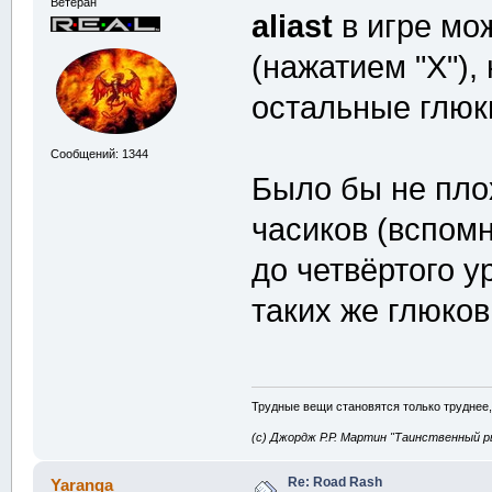
Ветеран
aliast
в игре мо
(нажатием "Х"), 
остальные глюки
Сообщений: 1344
Было бы не плох
часиков (вспом
до четвёртого у
таких же глюков
Трудные вещи становятся только труднее,
(с) Джордж Р.Р. Мартин "Таинственный р
Re: Road Rash
Yaranga