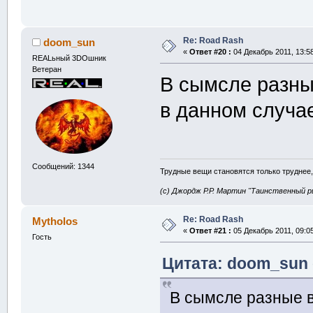
Re: Road Rash
doom_sun
«
Ответ #20 :
04 Декабрь 2011, 13:58
REALьный 3DOшник
Ветеран
В сымсле разны
в данном случа
Сообщений: 1344
Трудные вещи становятся только труднее,
(с) Джордж Р.Р. Мартин "Таинственный р
Re: Road Rash
Mytholos
«
Ответ #21 :
05 Декабрь 2011, 09:05
Гость
Цитата: doom_sun о
В сымсле разные в