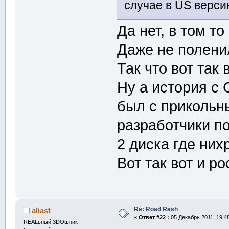
случае в US верси
Да нет, в том то
Даже не поленил
Так что вот так 
Ну а история с 
был с прикольн
разработчики п
2 диска где них
Вот так вот и р
Re: Road Rash
aliast
«
Ответ #22 :
05 Декабрь 2011, 19:48
REALьный 3DOшник