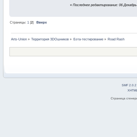
«
Последнее редактирование: 06 Декабрь 
Страницы:
1
[
2
]
Вверх
Arts-Union
»
Территория 3DOшников
»
Бэта-тестирование
»
Road Rash
SMF 2.0.2
XHTM
Страница сгенери