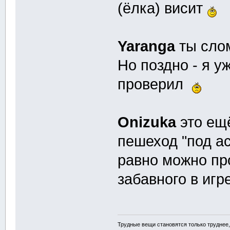
(ёлка) висит
Yaranga
ты слом
Но поздно - я у
проверил
Onizuka
это ещё
пешеход "под ас
равно можно про
забавного в иг
Трудные вещи становятся только труднее,