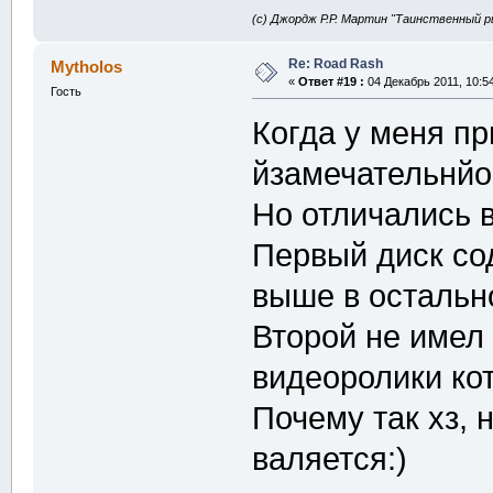
(с) Джордж Р.Р. Мартин "Таинственный р
Re: Road Rash
Mytholos
«
Ответ #19 :
04 Декабрь 2011, 10:54
Гость
Когда у меня пр
йзамечательнйо 
Но отличались в
Первый диск со
выше в остальн
Второй не имел
видеоролики ко
Почему так хз, 
валяется:)