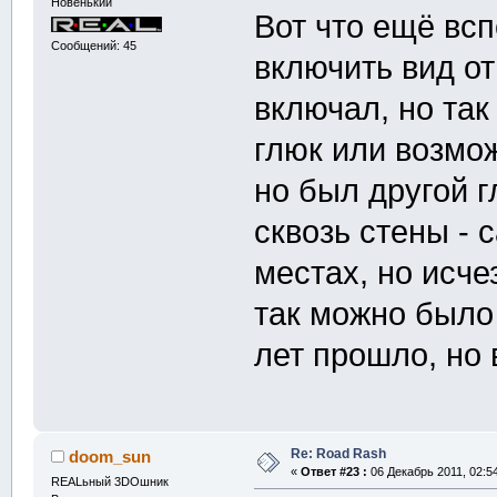
Новенький
Вот что ещё вс
Сообщений: 45
включить вид от
включал, но так
глюк или возмо
но был другой 
сквозь стены - 
местах, но исче
так можно было 
лет прошло, но 
Re: Road Rash
doom_sun
«
Ответ #23 :
06 Декабрь 2011, 02:54
REALьный 3DOшник