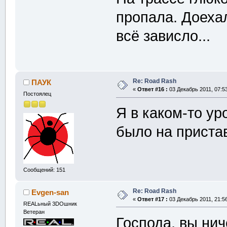
пропала. Доеха
всё зависло...
Re: Road Rash
ПАУК
«
Ответ #16 :
03 Декабрь 2011, 07:53
Постоялец
Я в каком-то ур
было на приста
Сообщений: 151
Re: Road Rash
Evgen-san
«
Ответ #17 :
03 Декабрь 2011, 21:56
REALьный 3DOшник
Ветеран
Господа, вы нич