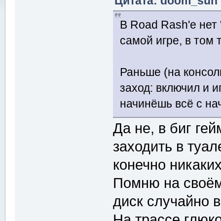
Цитата: doom_sun о
В Road Rash'е нет
самой игре, в том 
Раньше (на консол
заход: включил и 
начинёшь всё с на
Да не, в биг г
заходить в туал
конечно никаки
Помню на своём
диск случайно в
На трассе глюк