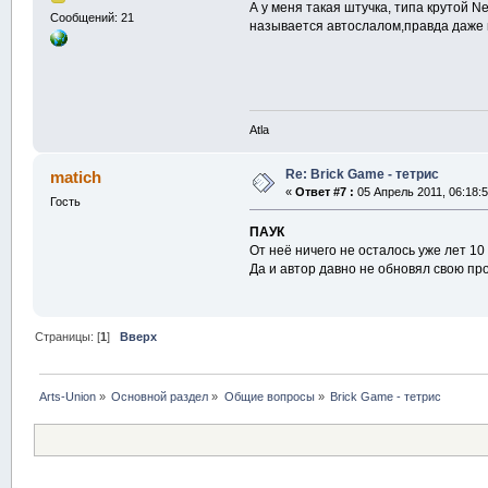
А у меня такая штучка, типа крутой N
Сообщений: 21
называется автослалом,правда даже 
Atla
Re: Brick Game - тетрис
matich
«
Ответ #7 :
05 Апрель 2011, 06:18:5
Гость
ПАУК
От неё ничего не осталось уже лет 10
Да и автор давно не обновял свою про
Страницы: [
1
]
Вверх
Arts-Union
»
Основной раздел
»
Общие вопросы
»
Brick Game - тетрис