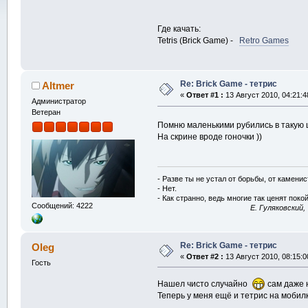
Где качать:
Tetris (Brick Game) -
Retro Games
Re: Brick Game - тетрис
Altmer
«
Ответ #1 :
13 Август 2010, 04:21:4
Администратор
Ветеран
Помню маленькими рубились в такую ш
На скрине вроде гоночки ))
- Разве ты не устал от борьбы, от камени
- Нет.
- Как странно, ведь многие так ценят покой
Сообщений: 4222
E. Гуляковский,
Re: Brick Game - тетрис
Oleg
«
Ответ #2 :
13 Август 2010, 08:15:0
Гость
Нашел чисто случайно
сам даже н
Теперь у меня ещё и тетрис на мобилк