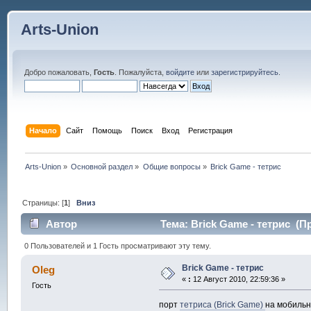
Arts-Union
Добро пожаловать,
Гость
. Пожалуйста,
войдите
или
зарегистрируйтесь
.
Начало
Сайт
Помощь
Поиск
Вход
Регистрация
Arts-Union
»
Основной раздел
»
Общие вопросы
»
Brick Game - тетрис
Страницы: [
1
]
Вниз
Автор
Тема: Brick Game - тетрис (П
0 Пользователей и 1 Гость просматривают эту тему.
Brick Game - тетрис
Oleg
«
:
12 Август 2010, 22:59:36 »
Гость
порт
тетриса (Brick Game)
на мобильн