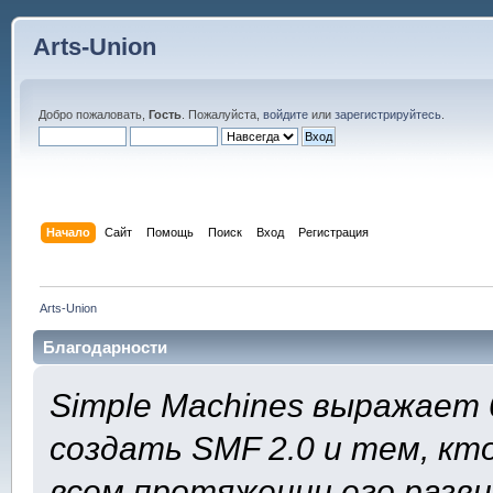
Arts-Union
Добро пожаловать,
Гость
. Пожалуйста,
войдите
или
зарегистрируйтесь
.
Начало
Сайт
Помощь
Поиск
Вход
Регистрация
Arts-Union
Благодарности
Simple Machines выражает 
создать SMF 2.0 и тем, кт
всем протяжении его разв