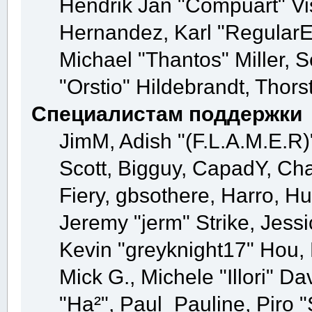
Hendrik Jan "Compuart" Vi
Hernandez, Karl "Regular
Michael "Thantos" Miller, 
"Orstio" Hildebrandt, Thors
Специалистам поддержки
JimM, Adish "(F.L.A.M.E.R)"
Scott, Bigguy, CapadY, Ch
Fiery, gbsothere, Harro, H
Jeremy "jerm" Strike, Jess
Kevin "greyknight17" Hou, K
Mick G., Michele "Illori" Da
"Ha²", Paul_Pauline, Piro 