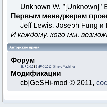
Unknown W. "[Unknown]" B
Первым менеджерам прое
Jeff Lewis, Joseph Fung и
И каждому, кого мы, возмо
Авторские права
Форум
SMF 2.0.2
|
SMF © 2011
,
Simple Machines
Модификации
cb|GeSHi-mod © 2011,
cod