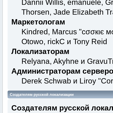
Dannii Willis, emanuele, 
Thorsen, Jade Elizabeth T
Маркетологам
Kindred, Marcus "cσσкιє мσ
Otowo, rickC и Tony Reid
Локализаторам
Relyana, Akyhne и GravuT
Администраторам сервер
Derek Schwab и Liroy "Co
Создателям русской локализации
Создателям русской лока