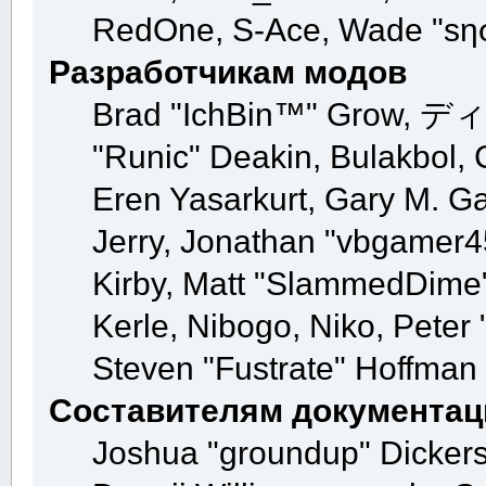
RedOne, S-Ace, Wade "sη
Разработчикам модов
Brad "IchBin™" Grow, ディン
"Runic" Deakin, Bulakbol, 
Eren Yasarkurt, Gary M. G
Jerry, Jonathan "vbgamer45
Kirby, Matt "SlammedDime
Kerle, Nibogo, Niko, Peter 
Steven "Fustrate" Hoffman
Составителям документац
Joshua "groundup" Dickerso