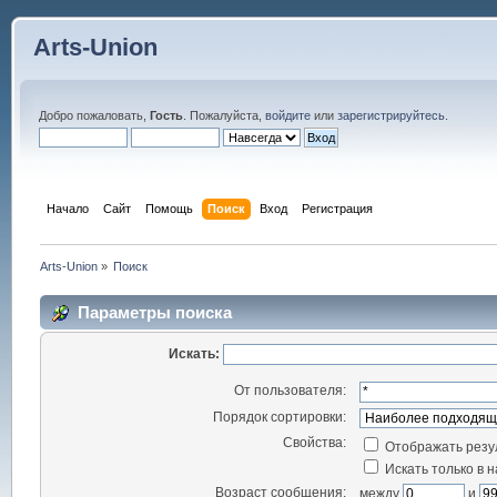
Arts-Union
Добро пожаловать,
Гость
. Пожалуйста,
войдите
или
зарегистрируйтесь
.
Начало
Сайт
Помощь
Поиск
Вход
Регистрация
Arts-Union
»
Поиск
Параметры поиска
Искать:
От пользователя:
Порядок сортировки:
Свойства:
Отображать резу
Искать только в 
Возраст сообщения:
между
и