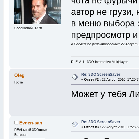
чота не фурычи
автор не грузи,
в меню выбора 
Сообщений: 1378
предпросмотр и
«
Последнее редактирование: 22 Август 2
R. E. A. L. 3DO Interactive Multiplayer
Re: 3DO ScreenSaver
Oleg
«
Ответ #2 :
22 Август 2010, 17:20:3
Гость
Может у тебя 
Re: 3DO ScreenSaver
Evgen-san
«
Ответ #3 :
22 Август 2010, 17:23:3
REALьный 3DOшник
Ветеран