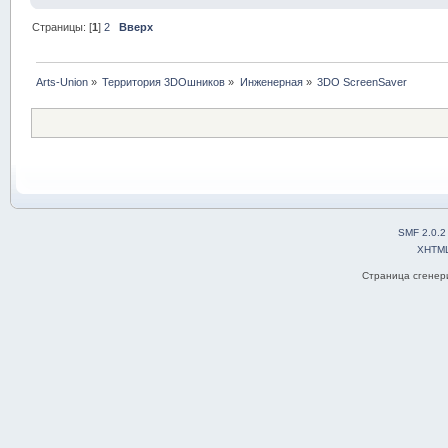
Страницы: [
1
]
2
Вверх
Arts-Union
»
Территория 3DOшников
»
Инженерная
»
3DO ScreenSaver
SMF 2.0.2
XHTM
Страница сгенери