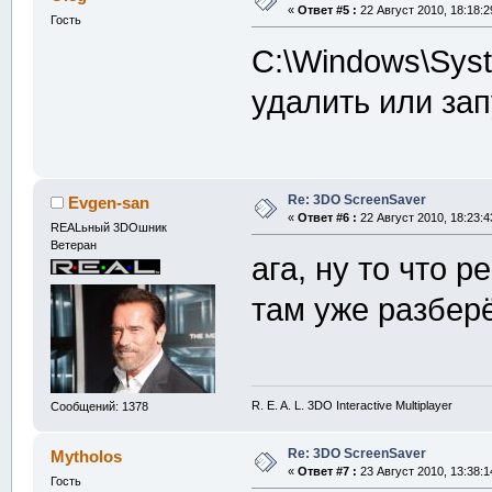
«
Ответ #5 :
22 Август 2010, 18:18:2
Гость
C:\Windows\Sys
удалить или зап
Re: 3DO ScreenSaver
Evgen-san
«
Ответ #6 :
22 Август 2010, 18:23:4
REALьный 3DOшник
Ветеран
ага, ну то что р
там уже разбер
R. E. A. L. 3DO Interactive Multiplayer
Сообщений: 1378
Re: 3DO ScreenSaver
Mytholos
«
Ответ #7 :
23 Август 2010, 13:38:1
Гость