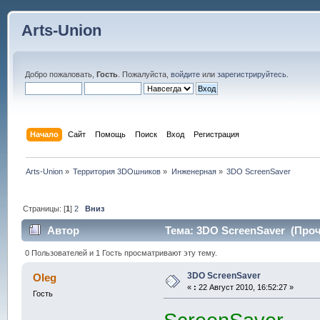
Arts-Union
Добро пожаловать,
Гость
. Пожалуйста,
войдите
или
зарегистрируйтесь
.
Начало
Сайт
Помощь
Поиск
Вход
Регистрация
Arts-Union
»
Территория 3DOшников
»
Инженерная
»
3DO ScreenSaver
Страницы: [
1
]
2
Вниз
Автор
Тема: 3DO ScreenSaver (Проч
0 Пользователей и 1 Гость просматривают эту тему.
3DO ScreenSaver
Oleg
«
:
22 Август 2010, 16:52:27 »
Гость