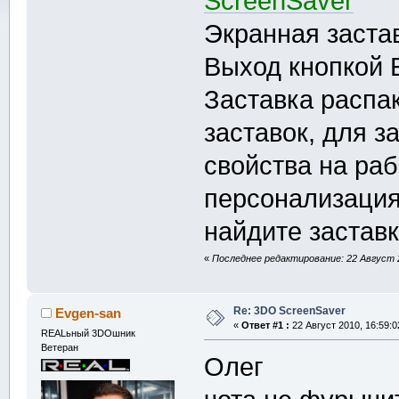
ScreenSaver
Экранная заста
Выход кнопкой
Заставка распа
заставок, для з
свойства на раб
персонализация 
найдите застав
«
Последнее редактирование: 22 Август 2
Re: 3DO ScreenSaver
Evgen-san
«
Ответ #1 :
22 Август 2010, 16:59:0
REALьный 3DOшник
Ветеран
Олег