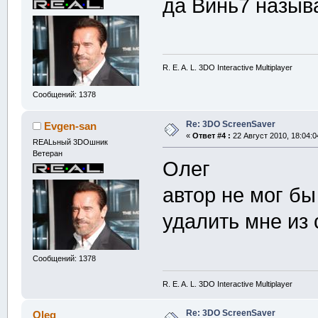
да Винь7 назыв
R. E. A. L. 3DO Interactive Multiplayer
Сообщений: 1378
Re: 3DO ScreenSaver
Evgen-san
«
Ответ #4 :
22 Август 2010, 18:04:0
REALьный 3DOшник
Ветеран
Олег
автор не мог бы
удалить мне из
Сообщений: 1378
R. E. A. L. 3DO Interactive Multiplayer
Re: 3DO ScreenSaver
Oleg