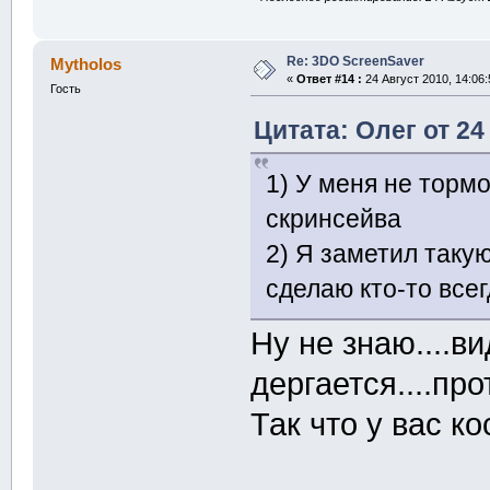
Re: 3DO ScreenSaver
Mytholos
«
Ответ #14 :
24 Август 2010, 14:06:
Гость
Цитата: Олег от 24
1) У меня не торм
скринсейва
2) Я заметил такую
сделаю кто-то все
Ну не знаю....в
дергается....пр
Так что у вас к