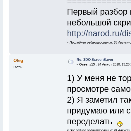
============
Первый разбор п
небольшой скри
http://narod.ru
«
Последнее редактирование: 24 Август 2
Re: 3DO ScreenSaver
Oleg
«
Ответ #13 :
24 Август 2010, 13:26:
Гость
1) У меня не то
просмотре само
2) Я заметил так
придумаю или с
переделать
«
Последнее редактирование: 24 Август 2