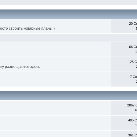
20 С
росто строить коварные планы )
66 С
1
125 
ву размещаются здесь
7 С
2867 
6
405 
1
361 