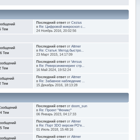
Последний ответ
от
Cezius
ообщений
в
Re: Цифровой микроскоп с...
5 Тем
24 Ноябрь 2016, 20:02:56
Последний ответ
от
Altmer
ообщений
в
Re: Статья: Метод быстро...
6 Тем
23 Март 2015, 14:17:09
Последний ответ
от
Versus
Сообщений
в
Re: Реверсинженеринг стр...
2 Тем
16 Май 2024, 19:52:24
Последний ответ
от
Altmer
ообщений
в
Re: Забавное наблюдение ...
2 Тем
15 Декабрь 2016, 18:13:28
Последний ответ
от
doom_sun
Сообщений
в
Re: Проект "Феникс"
4 Тем
06 Январь 2023, 04:17:33
Последний ответ
от
Altmer
Сообщений
в
Re: Порт 3DO версии PO'e...
5 Тем
01 Июль 2018, 15:48:16
Последний ответ
от
Altmer
Сообщений