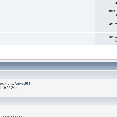
2
1013 
3
428 
1
993 
6
зователь:
Apples555
, 19:52:24 )