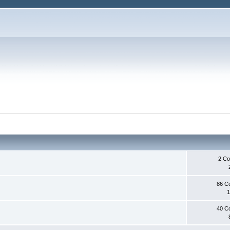
2 С
86 С
1
40 С