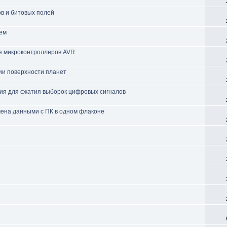
ов и битовых полей
ием
ля микроконтроллеров AVR
ии поверхности планет
ия для сжатия выборок цифровых сигналов
мена данными с ПК в одном флаконе