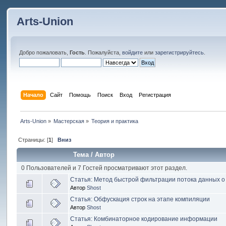
Arts-Union
Добро пожаловать,
Гость
. Пожалуйста,
войдите
или
зарегистрируйтесь
.
Начало
Сайт
Помощь
Поиск
Вход
Регистрация
Arts-Union
»
Мастерская
»
Теория и практика
Страницы: [
1
]
Вниз
Тема
/
Автор
0 Пользователей и 7 Гостей просматривают этот раздел.
Статья: Метод быстрой фильтрации потока данных о
Автор
Shost
Статья: Обфускация строк на этапе компиляции
Автор
Shost
Статья: Комбинаторное кодирование информации