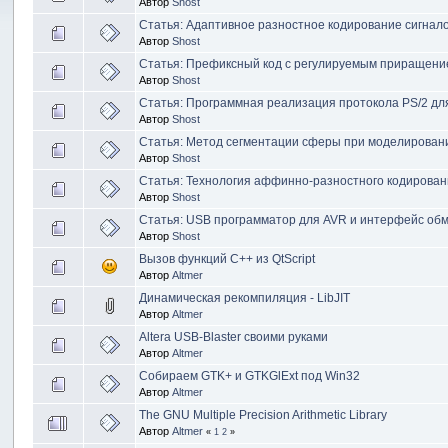
Автор
Shost
Статья: Адаптивное разностное кодирование сигнал
Автор
Shost
Статья: Префиксный код с регулируемым приращен
Автор
Shost
Статья: Программная реализация протокола PS/2 д
Автор
Shost
Статья: Метод сегментации сферы при моделирован
Автор
Shost
Статья: Технология аффинно-разностного кодирован
Автор
Shost
Статья: USB программатор для AVR и интерфейс об
Автор
Shost
Вызов функций C++ из QtScript
Автор
Altmer
Динамическая рекомпиляция - LibJIT
Автор
Altmer
Altera USB-Blaster своими руками
Автор
Altmer
Собираем GTK+ и GTKGlExt под Win32
Автор
Altmer
The GNU Multiple Precision Arithmetic Library
Автор
Altmer
«
1
2
»