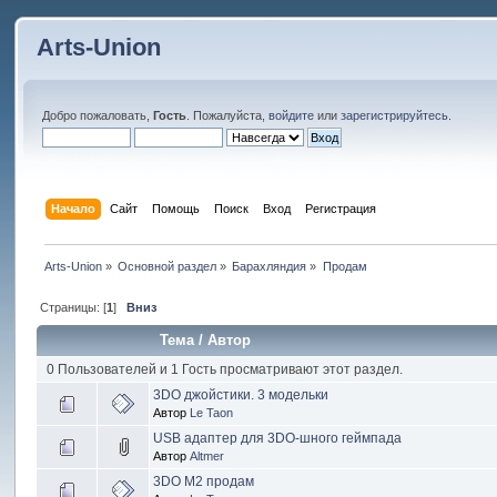
Arts-Union
Добро пожаловать,
Гость
. Пожалуйста,
войдите
или
зарегистрируйтесь
.
Начало
Сайт
Помощь
Поиск
Вход
Регистрация
Arts-Union
»
Основной раздел
»
Барахляндия
»
Продам
Страницы: [
1
]
Вниз
Тема
/
Автор
0 Пользователей и 1 Гость просматривают этот раздел.
3DO джойстики. 3 модельки
Автор
Le Taon
USB адаптер для 3DO-шного геймпада
Автор
Altmer
3DO M2 продам