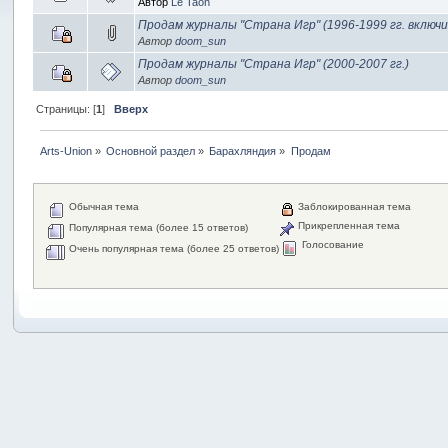
Автор
Le Taon
Продам журналы "Страна Игр" (1996-1999 гг. включи
Автор
doom_sun
Продам журналы "Страна Игр" (2000-2007 гг.)
Автор
doom_sun
Страницы: [
1
]
Вверх
Arts-Union
»
Основной раздел
»
Барахляндия
»
Продам
Обычная тема
Заблокированная тема
Прикрепленная тема
Популярная тема (более 15 ответов)
Голосование
Очень популярная тема (более 25 ответов)