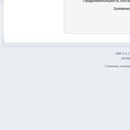
Продолжительность сесси
Запомнит
SMF 2.0.2
XHTM
Страница сгенери