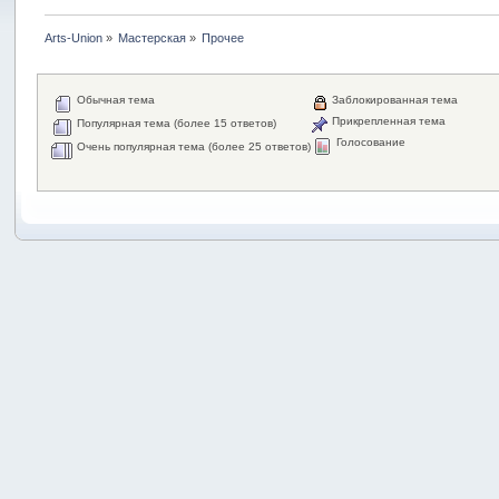
Arts-Union
»
Мастерская
»
Прочее
Обычная тема
Заблокированная тема
Прикрепленная тема
Популярная тема (более 15 ответов)
Голосование
Очень популярная тема (более 25 ответов)