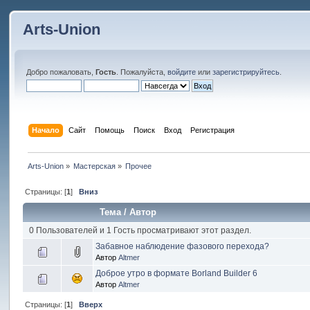
Arts-Union
Добро пожаловать,
Гость
. Пожалуйста,
войдите
или
зарегистрируйтесь
.
Начало
Сайт
Помощь
Поиск
Вход
Регистрация
Arts-Union
»
Мастерская
»
Прочее
Страницы: [
1
]
Вниз
Тема
/
Автор
0 Пользователей и 1 Гость просматривают этот раздел.
Забавное наблюдение фазового перехода?
Автор
Altmer
Доброе утро в формате Borland Builder 6
Автор
Altmer
Страницы: [
1
]
Вверх