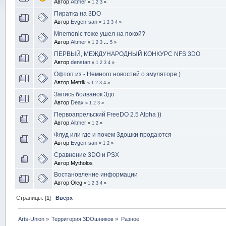
Автор
Altmer
«
1
2
3
»
Пиратка на 3DO
Автор
Evgen-san
«
1
2
3
4
»
Mnemonic тоже ушел на покой?
Автор
Altmer
«
1
2
3
...
5
»
ПЕРВЫЙ, МЕЖДУНАРОДНЫЙ КОНКУРС NFS 3DO
Автор
denstan
«
1
2
3
4
»
Офтоп из - Немного новостей о эмуляторе )
Автор Metrik
«
1
2
3
4
»
Запись болванок 3до
Автор
Deax
«
1
2
3
»
Первоапрельский FreeDO 2.5 Alpha ))
Автор
Altmer
«
1
2
»
Флуд или где и почем 3дошки продаются
Автор
Evgen-san
«
1
2
»
Сравнение 3DO и PSX
Автор Mytholos
Востановление информации
Автор Oleg
«
1
2
3
4
»
Страницы: [
1
]
Вверх
Arts-Union
»
Территория 3DOшников
»
Разное