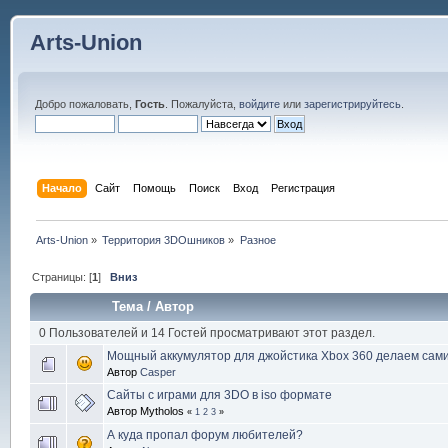
Arts-Union
Добро пожаловать,
Гость
. Пожалуйста,
войдите
или
зарегистрируйтесь
.
Начало
Сайт
Помощь
Поиск
Вход
Регистрация
Arts-Union
»
Территория 3DOшников
»
Разное
Страницы: [
1
]
Вниз
Тема
/
Автор
0 Пользователей и 14 Гостей просматривают этот раздел.
Мощный аккумулятор для джойстика Xbox 360 делаем сам
Автор
Casper
Сайты с играми для 3DO в iso формате
Автор Mytholos
«
1
2
3
»
А куда пропал форум любителей?