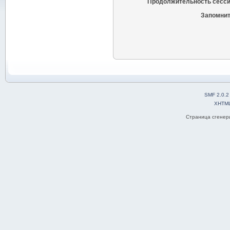
Продолжительность сесси
Запомнит
SMF 2.0.2
XHTM
Страница сгенери