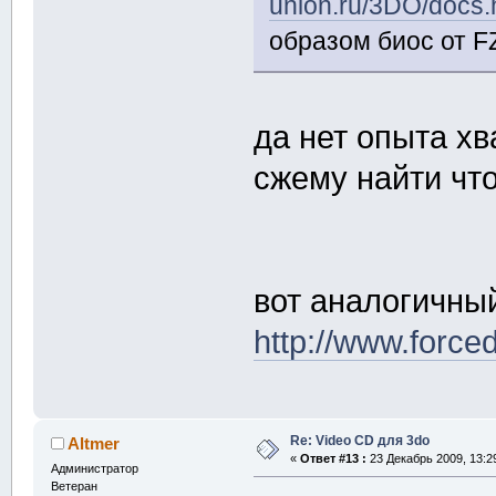
union.ru/3DO/docs.
образом биос от FZ
да нет опыта хв
сжему найти чт
вот аналогичны
http://www.forc
Re: Video CD для 3do
Altmer
«
Ответ #13 :
23 Декабрь 2009, 13:2
Администратор
Ветеран