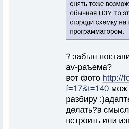
снять тоже возмож
обычная ПЗУ, то э
сгороди схемку на
программатором.
? забыл постави
av-раъема?
вот фото
http://
f=17&t=140
мож 
разбиру :)адапт
делать?в смысл
встроить или из