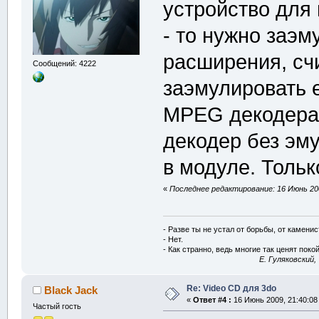
устройство для
- то нужно заэ
расширения, сч
Сообщений: 4222
заэмулировать 
MPEG декодера 
декодер без эм
в модуле. Тольк
«
Последнее редактирование: 16 Июнь 200
- Разве ты не устал от борьбы, от камени
- Нет.
- Как странно, ведь многие так ценят покой
E. Гуляковский,
Re: Video CD для 3do
Black Jack
«
Ответ #4 :
16 Июнь 2009, 21:40:08
Частый гость