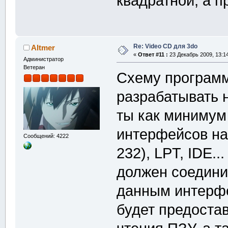
квадратной, а 
Re: Video CD для 3do
Altmer
«
Ответ #11 :
23 Декабрь 2009, 13:14
Администратор
Ветеран
Схему программа
разрабатывать н
ты как минимум
интерфейсов на
Сообщений: 4222
232), LPT, IDE..
должен соедини
данным интерфе
будет предоста