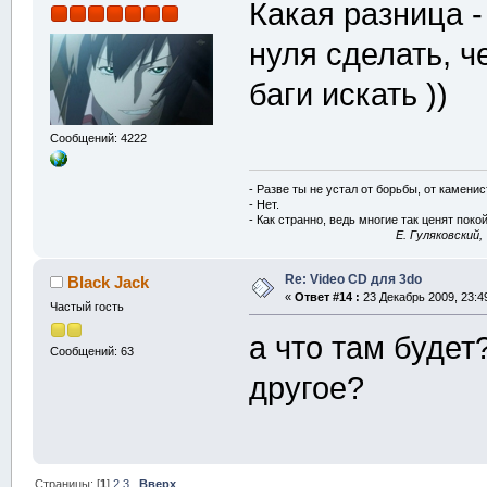
Какая разница -
нуля сделать, ч
баги искать ))
Сообщений: 4222
- Разве ты не устал от борьбы, от камени
- Нет.
- Как странно, ведь многие так ценят покой
E. Гуляковский,
Re: Video CD для 3do
Black Jack
«
Ответ #14 :
23 Декабрь 2009, 23:4
Частый гость
а что там будет
Сообщений: 63
другое?
Страницы: [
1
]
2
3
Вверх