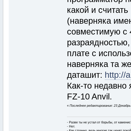
какой и считать
(наверняка имен
совместимую с 
разраядностью,
плате с исполь
наверняка та же
даташит:
http:/
Как-то недавно 
FZ-10 Anvil.
«
Последнее редактирование: 23 Декабрь 2
- Разве ты не устал от борьбы, от камени
- Нет.
- Как странно, ведь многие так ценят покой