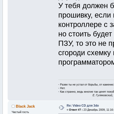
У тебя должен б
прошивку, если
контроллере с з
но стоить будет
ПЗУ, то это не 
сгороди схемку
программаторо
- Разве ты не устал от борьбы, от камени
- Нет.
- Как странно, ведь многие так ценят покой
E. Гуляковский,
Re: Video CD для 3do
Black Jack
«
Ответ #7 :
23 Декабрь 2009, 11:16:
Частый гость