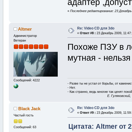
адаптер ,допуст
«
Последнее редактирование: 23 Декабрь 2
Re: Video CD для 3do
Altmer
«
Ответ #8 :
23 Декабрь 2009, 11:47:
Администратор
Ветеран
Похоже ПЗУ в л
мутная - нельзя
Сообщений: 4222
- Разве ты не устал от борьбы, от камени
- Нет.
- Как странно, ведь многие так ценят покой
E. Гуляковский,
Re: Video CD для 3do
Black Jack
«
Ответ #9 :
23 Декабрь 2009, 11:59:
Частый гость
Цитата: Altmer от 
Сообщений: 63