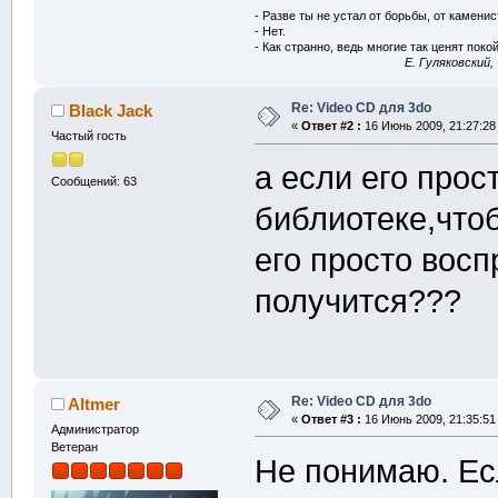
- Разве ты не устал от борьбы, от камени
- Нет.
- Как странно, ведь многие так ценят покой
E. Гуляковский,
Re: Video CD для 3do
Black Jack
«
Ответ #2 :
16 Июнь 2009, 21:27:28
Частый гость
а если его прос
Сообщений: 63
библиотеке,чтоб
его просто восп
получится???
Re: Video CD для 3do
Altmer
«
Ответ #3 :
16 Июнь 2009, 21:35:51
Администратор
Ветеран
Не понимаю. Ес