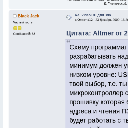
E. Гуляковский,
Re: Video CD для 3do
Black Jack
«
Ответ #12 :
23 Декабрь 2009, 13:26
Частый гость
Цитата: Altmer от 
Сообщений: 63
Схему программато
разрабатывать надо
минимум должен ум
низком уровне: USB
твой выбор, т.е. 
микроконтроллер 
прошивку которая 
адреса и чтения ПЗ
будет работать с 