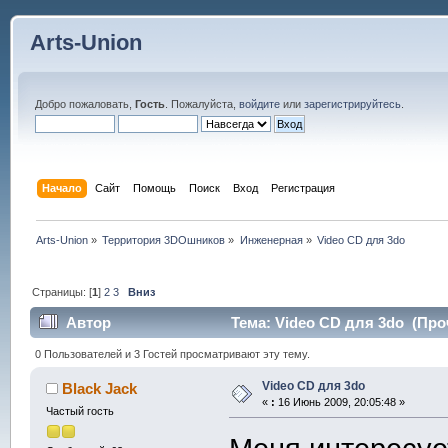
Arts-Union
Добро пожаловать,
Гость
. Пожалуйста,
войдите
или
зарегистрируйтесь
.
Начало
Сайт
Помощь
Поиск
Вход
Регистрация
Arts-Union
»
Территория 3DOшников
»
Инженерная
»
Video CD для 3do
Страницы: [
1
]
2
3
Вниз
Автор
Тема: Video CD для 3do (Проч
0 Пользователей и 3 Гостей просматривают эту тему.
Video CD для 3do
Black Jack
«
:
16 Июнь 2009, 20:05:48 »
Частый гость