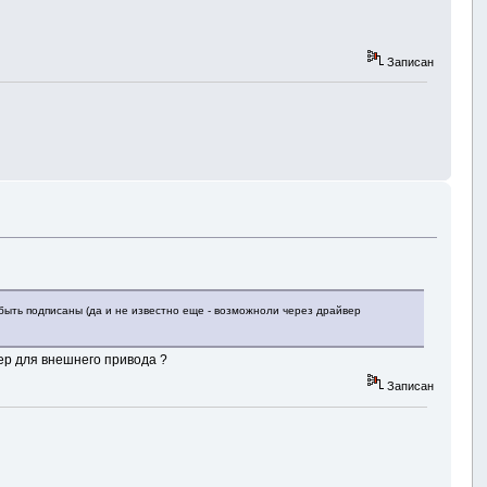
Записан
быть подписаны (да и не известно еще - возможноли через драйвер
вер для внешнего привода ?
Записан