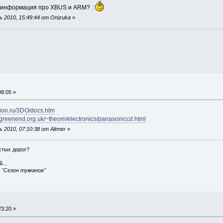
та информация про XBUS и ARM? :
 2010, 15:49:44 от Onizuka
»
8:05 »
union.ru/3DO/docs.htm
.greenend.org.uk/~theom/electronics/panasoniccd.html
2010, 07:10:38 от Altmer
»
истых дорог?
...
, "Сезон туманов"
3:20 »