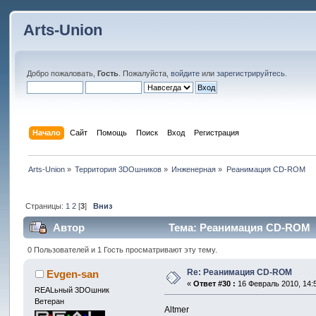
Arts-Union
Добро пожаловать,
Гость
. Пожалуйста,
войдите
или
зарегистрируйтесь
.
Начало
Сайт
Помощь
Поиск
Вход
Регистрация
Arts-Union
»
Территория 3DOшников
»
Инженерная
»
Реанимация CD-ROM
Страницы:
1
2
[
3
]
Вниз
Автор
Тема: Реанимация CD-ROM (
0 Пользователей и 1 Гость просматривают эту тему.
Re: Реанимация CD-ROM
Evgen-san
«
Ответ #30 :
16 Февраль 2010, 14:5
REALьный 3DOшник
Ветеран
Altmer