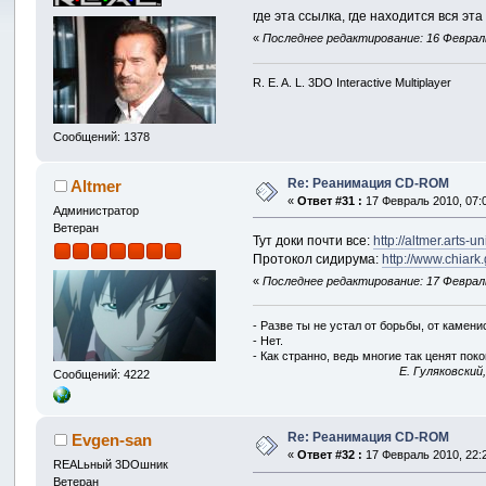
где эта ссылка, где находится вся э
«
Последнее редактирование: 16 Февраль
R. E. A. L. 3DO Interactive Multiplayer
Сообщений: 1378
Re: Реанимация CD-ROM
Altmer
«
Ответ #31 :
17 Февраль 2010, 07:0
Администратор
Ветеран
Тут доки почти все:
http://altmer.arts-
Протокол сидирума:
http://www.chiark
«
Последнее редактирование: 17 Февраль 
- Разве ты не устал от борьбы, от камен
- Нет.
- Как странно, ведь многие так ценят покой
E. Гуляковский
Сообщений: 4222
Re: Реанимация CD-ROM
Evgen-san
«
Ответ #32 :
17 Февраль 2010, 22:2
REALьный 3DOшник
Ветеран