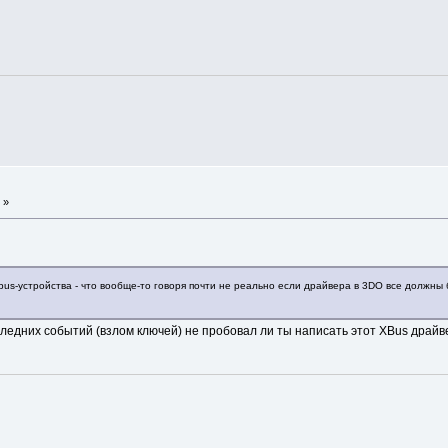
 »
us-устройства - что вообще-то говоря почти не реально если драйвера в 3DO все должны 
оследних событий (взлом ключей) не пробовал ли ты написать этот XBus драй