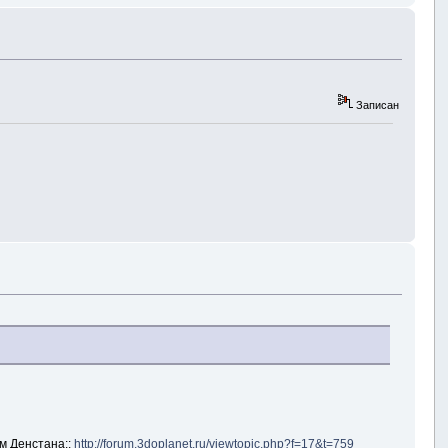
Записан
м Денстана::
http://forum.3doplanet.ru/viewtopic.php?f=17&t=759