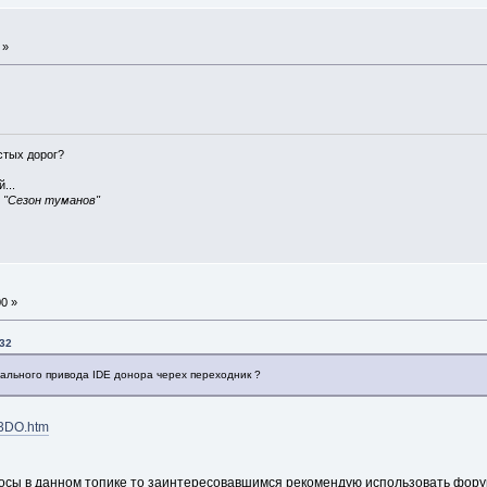
 »
истых дорог?
...
, "Сезон туманов"
00 »
:32
ального привода IDE донора черех переходник ?
_3DO.htm
росы в данном топике то заинтересовавшимся рекомендую использовать фору