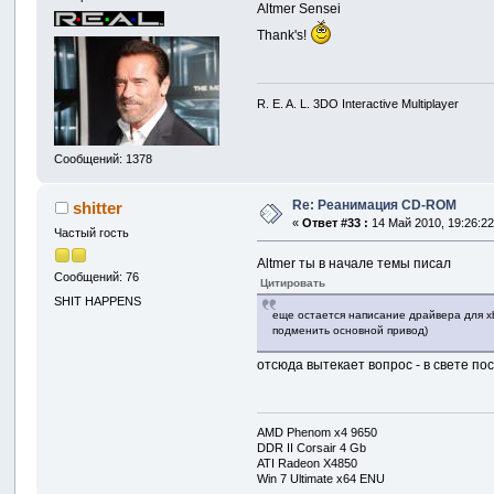
Altmer Sensei
Thank's!
R. E. A. L. 3DO Interactive Multiplayer
Сообщений: 1378
Re: Реанимация CD-ROM
shitter
«
Ответ #33 :
14 Май 2010, 19:26:22
Частый гость
Altmer ты в начале темы писал
Сообщений: 76
Цитировать
SHIT HAPPENS
еще остается написание драйвера для xb
подменить основной привод)
отсюда вытекает вопрос - в свете п
AMD Phenom x4 9650
DDR II Corsair 4 Gb
ATI Radeon X4850
Win 7 Ultimate x64 ENU