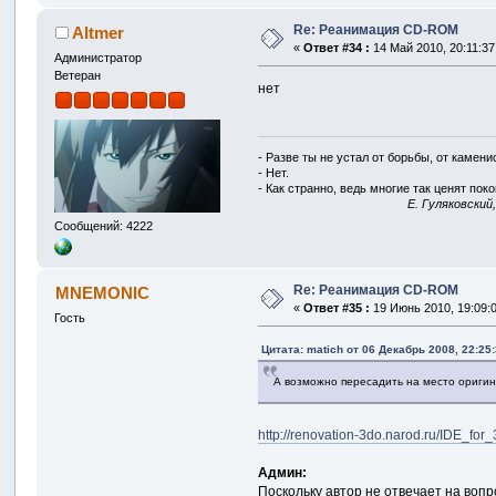
Re: Реанимация CD-ROM
Altmer
«
Ответ #34 :
14 Май 2010, 20:11:37
Администратор
Ветеран
нет
- Разве ты не устал от борьбы, от камен
- Нет.
- Как странно, ведь многие так ценят покой
E. Гуляковский
Сообщений: 4222
Re: Реанимация CD-ROM
MNEMONIC
«
Ответ #35 :
19 Июнь 2010, 19:09:
Гость
Цитата: matich от 06 Декабрь 2008, 22:25
А возможно пересадить на место оригин
http://renovation-3do.narod.ru/IDE_for
Админ:
Поскольку автор не отвечает на воп