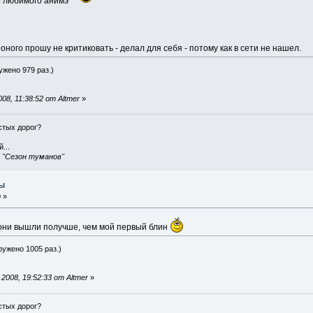
о любимого анимэ
оного прошу не критиковать - делал для себя - потому как в сети не нашел.
ружено 979 раз.)
8, 11:38:52 от Altmer
»
истых дорог?
...
, "Сезон туманов"
ры
 »
 они вышли получше, чем мой первый блин
гружено 1005 раз.)
008, 19:52:33 от Altmer
»
истых дорог?