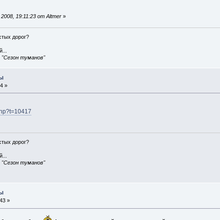
008, 19:11:23 от Altmer
»
истых дорог?
...
, "Сезон туманов"
ры
4 »
.php?t=10417
истых дорог?
...
, "Сезон туманов"
ры
43 »