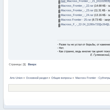
[gg]_Macross_Frontier_-_21_[411028EB]
Macross_Frontier_-_22.rar
(14.68 КБ - з
Macross_Frontier_-_23.rar
(11.31 КБ - з
Macross_Frontier_-_24.rar
(13.16 КБ - з
Macross Frontier - 25.rar
(8.73 КБ - заг
Macross_F_-_22-24_[1280x720][x264][Lu
- Разве ты не устал от борьбы, от камен
- Нет.
- Как странно, ведь многие так ценят покой
E. Гуляковский
Страницы: [
1
]
Вверх
Arts-Union
»
Основной раздел
»
Общие вопросы
»
Macross Frontier - Субтитр