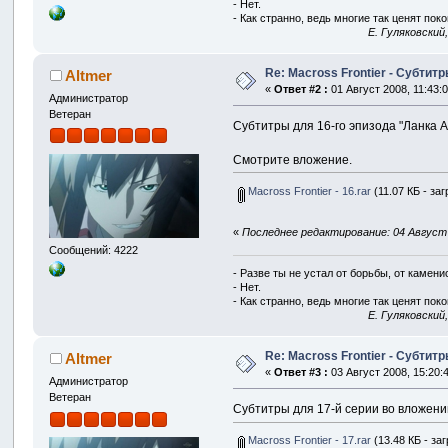
- Нет.
- Как странно, ведь многие так ценят покой
E. Гуляковский
Re: Macross Frontier - Субтит
Altmer
«
Ответ #2 :
01 Август 2008, 11:43:0
Администратор
Ветеран
Субтитры для 16-го эпизода "Ланка А
Смотрите вложение.
Macross Frontier - 16.rar
(11.07 КБ - за
«
Последнее редактирование: 04 Август 2
Сообщений: 4222
- Разве ты не устал от борьбы, от камен
- Нет.
- Как странно, ведь многие так ценят покой
E. Гуляковский
Re: Macross Frontier - Субтит
Altmer
«
Ответ #3 :
03 Август 2008, 15:20:
Администратор
Ветеран
Субтитры для 17-й серии во вложени
Macross Frontier - 17.rar
(13.48 КБ - за