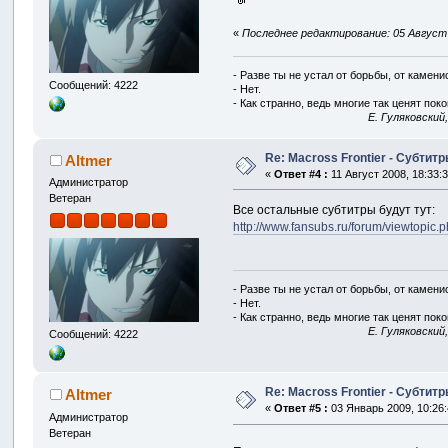
«
Последнее редактирование: 05 Август 2
- Разве ты не устал от борьбы, от камен
Сообщений: 4222
- Нет.
- Как странно, ведь многие так ценят покой
E. Гуляковский
Re: Macross Frontier - Субтит
Altmer
«
Ответ #4 :
11 Август 2008, 18:33:3
Администратор
Ветеран
Все остальные субтитры будут тут:
http://www.fansubs.ru/forum/viewtopic
- Разве ты не устал от борьбы, от камен
- Нет.
- Как странно, ведь многие так ценят покой
E. Гуляковский
Сообщений: 4222
Re: Macross Frontier - Субтит
Altmer
«
Ответ #5 :
03 Январь 2009, 10:26:
Администратор
Ветеран