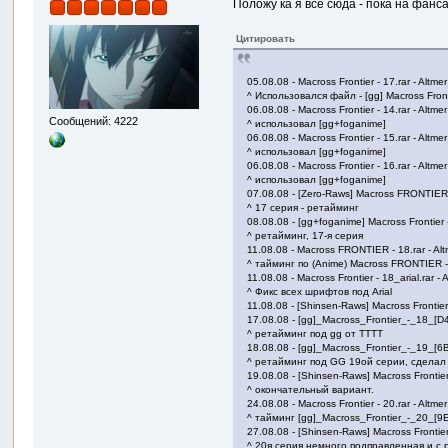
Положу ка я все сюда - пока на фан
Цитировать
05.08.08 - Macross Frontier - 17.rar - Altmer
^ Использовался файл - [gg] Macross Fron
06.08.08 - Macross Frontier - 14.rar - Altmer
Сообщений: 4222
^ использовал [gg+foganime]
06.08.08 - Macross Frontier - 15.rar - Altmer
^ использовал [gg+foganime]
06.08.08 - Macross Frontier - 16.rar - Altmer
^ использовал [gg+foganime]
07.08.08 - [Zero-Raws] Macross FRONTIER 
^ 17 серия - ретайминг
08.08.08 - [gg+foganime] Macross Frontier 
^ ретайминг, 17-я серия
11.08.08 - Macross FRONTIER - 18.rar - Alt
^ тайминг по (Anime) Macross FRONTIER 
11.08.08 - Macross Frontier - 18_arial.rar - 
^ Фикс всех шрифтов под Arial
11.08.08 - [Shinsen-Raws] Macross Frontier
17.08.08 - [gg]_Macross_Frontier_-_18_[D4
^ ретайминг под gg от TTTT
18.08.08 - [gg]_Macross_Frontier_-_19_[6B
^ ретайминг под GG 19ой серии, сделал
19.08.08 - [Shinsen-Raws] Macross Frontier
^ окончательный вариант.
24.08.08 - Macross Frontier - 20.rar - Altmer
^ тайминг [gg]_Macross_Frontier_-_20_[
27.08.08 - [Shinsen-Raws] Macross Frontier
^ 20я серия немного подправленная и с 