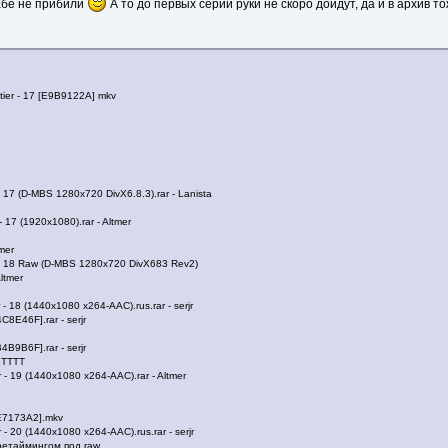
сабе не прибили
А то до первых серий руки не скоро дойдут, да и в архив тож
tier - 17 [E9B9122A] mkv
17 (D-MBS 1280x720 DivX6.8.3).rar - Lanista
- 17 (1920x1080).rar - Altmer
mer
- 18 Raw (D-MBS 1280x720 DivX683 Rev2)
Altmer
 - 18 (1440x1080 x264-AAC).rus.rar - serjr
C8E46F].rar - serjr
4B9B6F].rar - serjr
 TTTT
 - 19 (1440x1080 x264-AAC).rar - Altmer
9E7173A2].mkv
 - 20 (1440x1080 x264-AAC).rus.rar - serjr
ретаймингом под raw