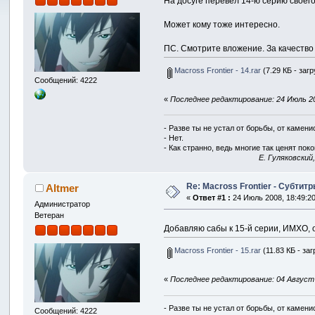
На досуге перевел 14-ю серию своег
Может кому тоже интересно.
ПС. Смотрите вложение. За качество 
Macross Frontier - 14.rar
(7.29 КБ - заг
Сообщений: 4222
«
Последнее редактирование: 24 Июль 200
- Разве ты не устал от борьбы, от камен
- Нет.
- Как странно, ведь многие так ценят покой
E. Гуляковский
Re: Macross Frontier - Субтит
Altmer
«
Ответ #1 :
24 Июль 2008, 18:49:20
Администратор
Ветеран
Добавляю сабы к 15-й серии, ИМХО,
Macross Frontier - 15.rar
(11.83 КБ - за
«
Последнее редактирование: 04 Август 2
- Разве ты не устал от борьбы, от камен
Сообщений: 4222