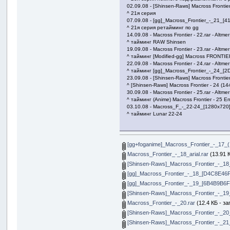
02.09.08 - [Shinsen-Raws] Macross Frontier
^ 21я серия
07.09.08 - [gg]_Macross_Frontier_-_21_[411
^ 21я серия ретайминг по gg
14.09.08 - Macross Frontier - 22.rar - Altmer
^ тайминг RAW Shinsen
19.09.08 - Macross Frontier - 23.rar - Altmer
^ тайминг [Modified-gg] Macross FRONTIE
22.09.08 - Macross Frontier - 24.rar - Altmer
^ тайминг [gg]_Macross_Frontier_-_24_[
23.09.08 - [Shinsen-Raws] Macross Frontier
^ [Shinsen-Raws] Macross Frontier - 24 (
30.09.08 - Macross Frontier - 25.rar - Altmer
^ тайминг (Anime) Macross Frontier - 25 
03.10.08 - Macross_F_-_22-24_[1280x720][
^ тайминг Lunar 22-24
[gg+foganime]_Macross_Frontier_-_17_(
Macross_Frontier_-_18_arial.rar
(13.91 К
[Shinsen-Raws]_Macross_Frontier_-_18
[gg]_Macross_Frontier_-_18_[D4C8E46F
[gg]_Macross_Frontier_-_19_[6B4B9B6F]
[Shinsen-Raws]_Macross_Frontier_-_19
Macross_Frontier_-_20.rar
(12.4 КБ - за
[Shinsen-Raws]_Macross_Frontier_-_20
[Shinsen-Raws]_Macross_Frontier_-_21