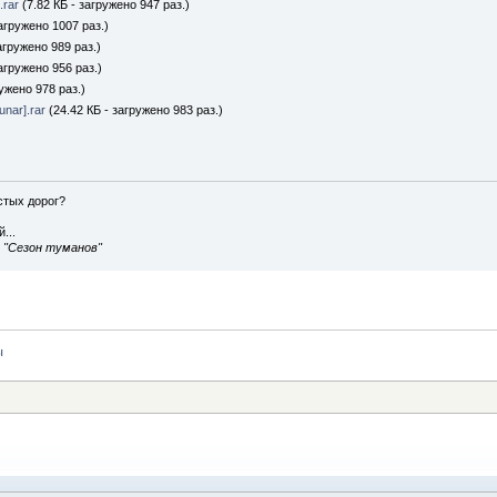
.rar
(7.82 КБ - загружено 947 раз.)
агружено 1007 раз.)
агружено 989 раз.)
агружено 956 раз.)
ружено 978 раз.)
nar].rar
(24.42 КБ - загружено 983 раз.)
истых дорог?
...
, "Сезон туманов"
ы