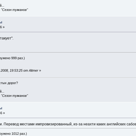
...
, "Сезон туманов"
ры
6 »
такует".
гружено 999 раз.)
008, 19:53:25 от Altmer
»
истых дорог?
...
, "Сезон туманов"
ры
46 »
и. Перевод местами импровизированный, из-за неахти каких английских сабов
гружено 1012 раз.)