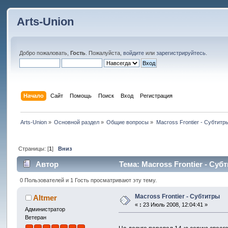
Arts-Union
Добро пожаловать,
Гость
. Пожалуйста,
войдите
или
зарегистрируйтесь
.
Начало
Сайт
Помощь
Поиск
Вход
Регистрация
Arts-Union
»
Основной раздел
»
Общие вопросы
»
Macross Frontier - Субтитр
Страницы: [
1
]
Вниз
Автор
Тема: Macross Frontier - Суб
0 Пользователей и 1 Гость просматривают эту тему.
Macross Frontier - Субтитры
Altmer
«
:
23 Июль 2008, 12:04:41 »
Администратор
Ветеран