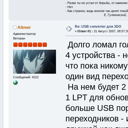
- Разве ты не устал от борьбы, от камени
- Нет.
- Как странно, ведь многие так ценят покой
E. Гуляковский,
Re: USB converter для 3DO
Altmer
«
Ответ #1 :
31 Август 2007, 08:57:3
Администратор
Ветеран
Долго ломал гол
4 устройства - 
что пока никому
один вид перех
Сообщений: 4222
На нем будет 2
1 LPT для обно
больше USB пор
переходников - 