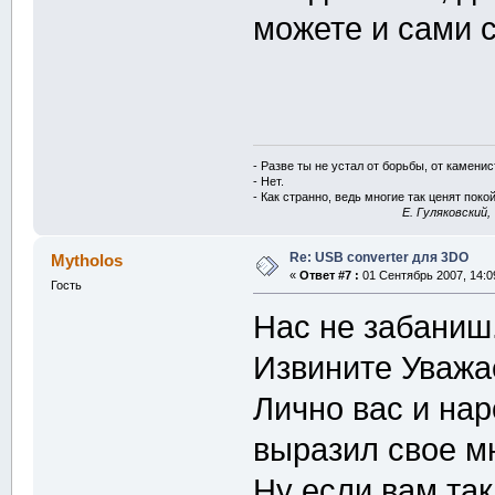
можете и сами 
- Разве ты не устал от борьбы, от камени
- Нет.
- Как странно, ведь многие так ценят покой
E. Гуляковский,
Re: USB converter для 3DO
Mytholos
«
Ответ #7 :
01 Сентябрь 2007, 14:0
Гость
Нас не забаниш.
Извините Уважа
Лично вас и нар
выразил свое мн
Ну если вам так 