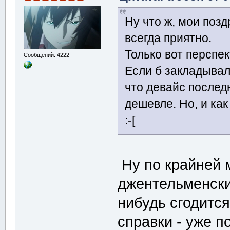
Ну что ж, мои поз
всегда приятно.
Только вот перспек
Сообщений: 4222
Если б закладывалс
что девайс послед
дешевле. Но, и как
:-[
Ну по крайней 
джентельменски
нибудь сгодится.
справки - уже 