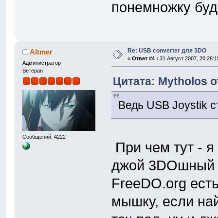
понемножку буд
Re: USB converter для 3DO
Altmer
«
Ответ #4 :
31 Август 2007, 20:28:1
Администратор
Ветеран
Цитата: Mytholos о
Ведь USB Joystik с
Сообщений: 4222
При чем тут - я
джой 3DOшный п
FreeDO.org ест
мышку, если на