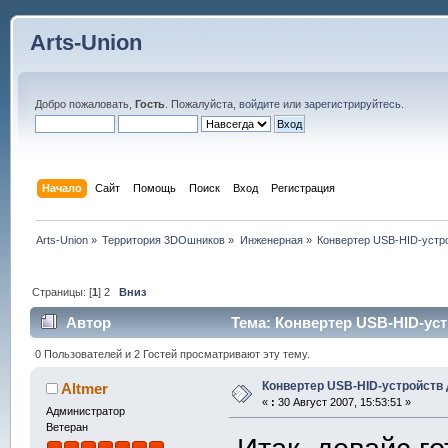
Arts-Union
Добро пожаловать,
Гость
. Пожалуйста,
войдите
или
зарегистрируйтесь
.
Начало
Сайт
Помощь
Поиск
Вход
Регистрация
Arts-Union
»
Территория 3DOшников
»
Инженерная
»
Конвертер USB-HID-устр
Страницы: [
1
]
2
Вниз
Автор
Тема: Конвертер USB-HID-уст
0 Пользователей и 2 Гостей просматривают эту тему.
Конвертер USB-HID-устройств 
Altmer
«
:
30 Август 2007, 15:53:51 »
Администратор
Ветеран