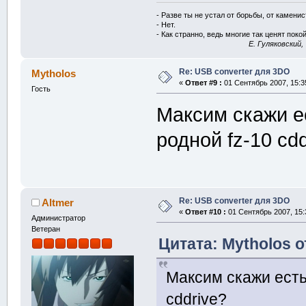
- Разве ты не устал от борьбы, от камени
- Нет.
- Как странно, ведь многие так ценят покой
E. Гуляковский,
Re: USB converter для 3DO
Mytholos
«
Ответ #9 :
01 Сентябрь 2007, 15:3
Гость
Максим скажи е
родной fz-10 cd
Re: USB converter для 3DO
Altmer
«
Ответ #10 :
01 Сентябрь 2007, 15:
Администратор
Ветеран
Цитата: Mytholos о
Максим скажи есть
cddrive?