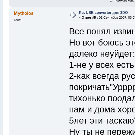
E. Гуляковский,
Re: USB converter для 3DO
Mytholos
«
Ответ #5 :
01 Сентябрь 2007, 03:0
Гость
Все понял извин
Но вот боюсь э
далеко неуйдет
1-не у всех есть
2-как всегда ру
покричать"Урррр
тихонько поодал
нам и дома хор
5лет эти таска
Ну ты не переж