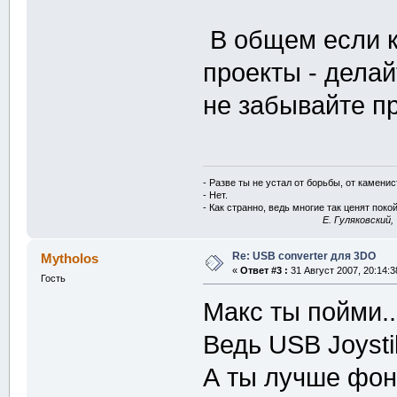
В общем если к
проекты - дела
не забывайте п
- Разве ты не устал от борьбы, от камени
- Нет.
- Как странно, ведь многие так ценят покой
E. Гуляковский,
Re: USB converter для 3DO
Mytholos
«
Ответ #3 :
31 Август 2007, 20:14:3
Гость
Макс ты пойми..
Ведь USB Joystik
А ты лучше фон