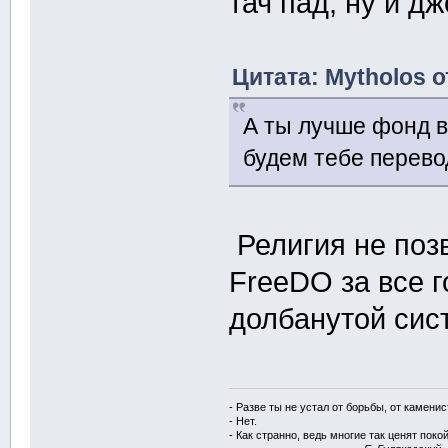
тач пад, ну и д
Цитата: Mytholos о
А ты лучше фонд в
будем тебе перево
Религия не поз
FreeDO за все г
долбанутой сис
- Разве ты не устал от борьбы, от камени
- Нет.
- Как странно, ведь многие так ценят покой