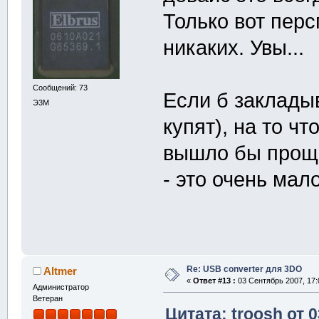
Только вот перс
никаких. Увы...
Сообщений: 73
Если б заклады
Э3М
купят), на то ч
вышло бы проще
- это очень мало
Re: USB converter для 3DO
Altmer
«
Ответ #13 :
03 Сентябрь 2007, 17:
Администратор
Ветеран
Цитата: troosh от 