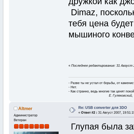
дружкой как джо
Dimaz, поскольк
тебя цена будет
мышиного конв
«
Последнее редактирование: 31 Август 2
- Разве ты не устал от борьбы, от камени
- Нет.
- Как странно, ведь многие так ценят покой
E. Гуляковский,
Re: USB converter для 3DO
Altmer
«
Ответ #2 :
31 Август 2007, 19:51:1
Администратор
Ветеран
Глупая была зат