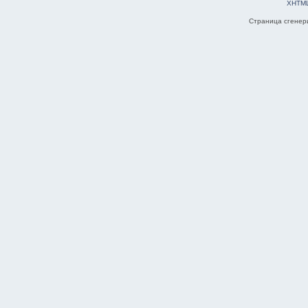
XHTM
Страница сгенери