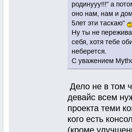
родинууу!!!" а пот
оно нам, нам и до
5лет эти таскаю"
Ну ты не пережива
себя, хотя тебе об
неберется.
С уважением Mytho
Дело не в том ч
девайс всем ну
проекта теми ко
кого есть консо
(кроме улучшен