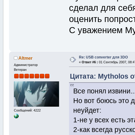
сделал для себя
оценить попрос
С уважением My
Re: USB converter для 3DO
Altmer
«
Ответ #6 :
01 Сентябрь 2007, 08:4
Администратор
Ветеран
Цитата: Mytholos о
Все понял извини..
Но вот боюсь это 
неуйдет:
Сообщений: 4222
1-не у всех есть э
2-как всегда русс