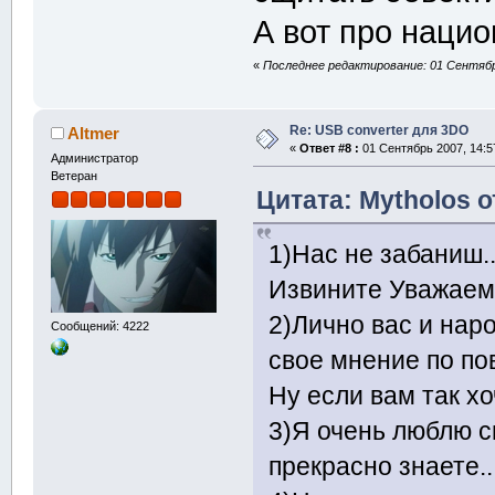
А вот про нацио
«
Последнее редактирование: 01 Сентябрь
Re: USB converter для 3DO
Altmer
«
Ответ #8 :
01 Сентябрь 2007, 14:5
Администратор
Ветеран
Цитата: Mytholos о
1)Нас не забаниш..
Извините Уважаемы
2)Лично вас и наро
Сообщений: 4222
свое мнение по пов
Ну если вам так хоч
3)Я очень люблю 
прекрасно знаете..