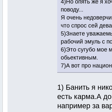
4)Но опять же я х
поводу...
Я очень недоверчив
что спрос сей дев
5)Знаете уважаем
рабочий эмуль с по
6)Это сугубо мое м
обьективным.
7)А вот про нацио
1) Банить я ник
есть карма.А до
например за вар