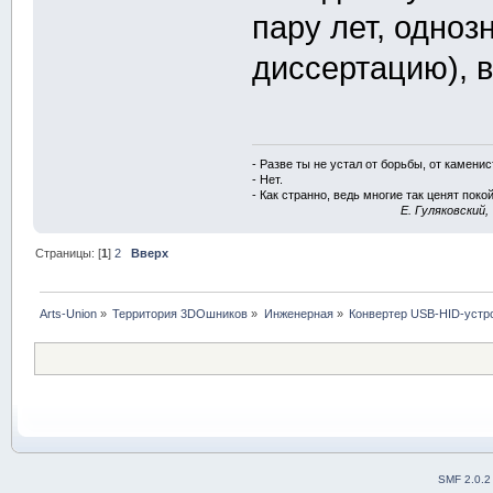
пару лет, одноз
диссертацию), в
- Разве ты не устал от борьбы, от камени
- Нет.
- Как странно, ведь многие так ценят покой
E. Гуляковский,
Страницы: [
1
]
2
Вверх
Arts-Union
»
Территория 3DOшников
»
Инженерная
»
Конвертер USB-HID-устр
SMF 2.0.2