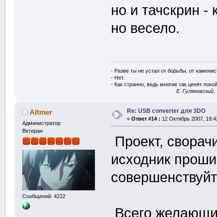
но и тачскрин -
но весело.
- Разве ты не устал от борьбы, от камени
- Нет.
- Как странно, ведь многие так ценят покой
E. Гуляковский,
Re: USB converter для 3DO
Altmer
«
Ответ #14 :
12 Октябрь 2007, 19:4
Администратор
Ветеран
Проект, сворач
исходник проши
совершенствуйт
Сообщений: 4222
Всего желающих