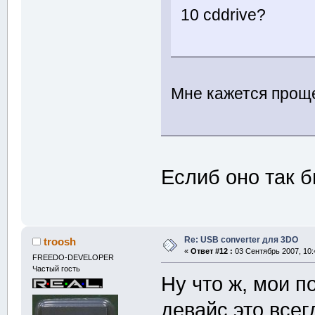
10 cddrive?
Мне кажется проще
Еслиб оно так б
Re: USB converter для 3DO
troosh
«
Ответ #12 :
03 Сентябрь 2007, 10:
FREEDO-DEVELOPER
Частый гость
Ну что ж, мои п
девайс это всег