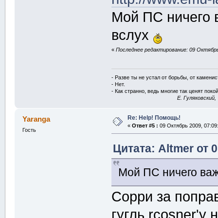
Мой ПС ничего 
вслух
«
Последнее редактирование: 09 Октябрь 
- Разве ты не устал от борьбы, от камени
- Нет.
- Как странно, ведь многие так ценят покой
E. Гуляковский,
Re: Help! Помощь!
Yaranga
«
Ответ #5 :
09 Октябрь 2009, 07:09
Гость
Цитата: Altmer от 
Мой ПС ничего важ
Сорри за поправ
гугль rcosner'у