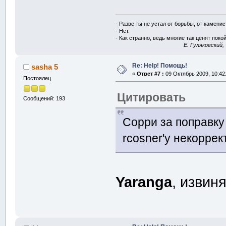
- Разве ты не устал от борьбы, от камени
- Нет.
- Как странно, ведь многие так ценят покой
E. Гуляковский,
Re: Help! Помощь!
sasha 5
«
Ответ #7 :
09 Октябрь 2009, 10:42
Постоялец
Цитировать
Сообщений: 193
Сорри за поправку 
rcosner'у некоррек
Yaranga
, извин