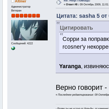
Re: Help! Помощь!
Altmer
«
Ответ #8 :
09 Октябрь 2009, 11:01:
Администратор
Ветеран
Цитата: sasha 5 от
Цитировать
Сорри за поправку
Сообщений: 4222
rcosner'у некорр
Yaranga
, извиняюс
Верно говорит -
«
Последнее редактирование: 09 Октябрь 
- Разве ты не устал от борьбы, от камени