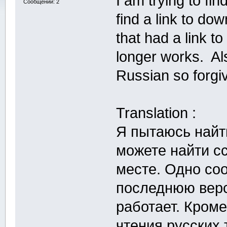
I am trying to fin
Сообщений: 2
find a link to d
that had a link to
longer works. Al
Russian so forgiv
Translation :
Я пытаюсь найт
можете найти сс
месте. Одно со
последнюю вер
работает. Кроме
чтения русских 