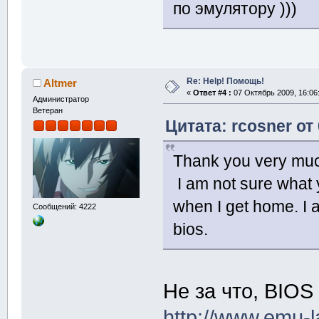
по эмулятору )))
Re: Help! Помощь!
Altmer
«
Ответ #4 :
07 Октябрь 2009, 16:06
Администратор
Ветеран
Цитата: rcosner от
Thank you very mu
I am not sure what yo
when I get home. I am
Сообщений: 4222
bios.
Не за что, BIOS
http://www.emu-l