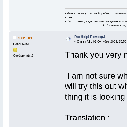
- Разве ты не устал от борьбы, от камени
- Нет.
- Как странно, ведь многие так ценят покой
E. Гуляковский,
Re: Help! Помощь!
rcosner
«
Ответ #2 :
07 Октябрь 2009, 15:53
Новенький
Thank you very 
Сообщений: 2
I am not sure wha
will try this out 
thing it is looking
Translation :