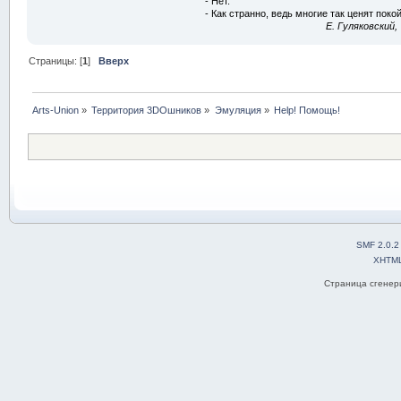
- Нет.
- Как странно, ведь многие так ценят покой
E. Гуляковский,
Страницы: [
1
]
Вверх
Arts-Union
»
Территория 3DOшников
»
Эмуляция
»
Help! Помощь!
SMF 2.0.2
XHTM
Страница сгенери