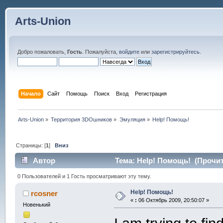
Arts-Union
Добро пожаловать,
Гость
. Пожалуйста,
войдите
или
зарегистрируйтесь
.
Начало
Сайт
Помощь
Поиск
Вход
Регистрация
Arts-Union
»
Территория 3DOшников
»
Эмуляция
»
Help! Помощь!
Страницы: [
1
]
Вниз
Автор
Тема: Help! Помощь! (Прочит
0 Пользователей и 1 Гость просматривают эту тему.
Help! Помощь!
rcosner
«
:
06 Октябрь 2009, 20:50:07 »
Новенький