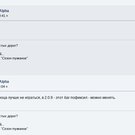
Alpha
:41 »
истых дорог?
...
, "Сезон туманов"
Alpha
:04 »
роца лучше не играться, в 2.0.9 - этот баг пофиксил - можно менять.
истых дорог?
...
, "Сезон туманов"