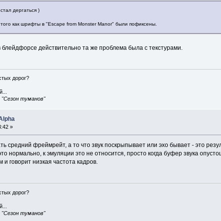
стал дергаться )
 того как шрифты в "Escape from Monster Manor" были пофиксены.
 в блейдфорсе действительно та же проблема была с текстурами.
истых дорог?
...
, "Сезон туманов"
Alpha
:42 »
ь средний фреймрейт, а то что звук поскрыпывает или эхо бывает - это резуль
 это нормально, к эмуляции это не относится, просто когда буфер звука опус
м и говорит низкая частота кадров.
истых дорог?
...
, "Сезон туманов"