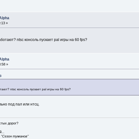
Alpha
:13 »
работают? ntsc консоль пускает pal игры на 60 fps?
Alpha
:58 »
3
отают? ntsc консоль пускает pal игры на 60 fps?
ьно под пал или нтсц.
истых дорог?
...
, "Сезон туманов"