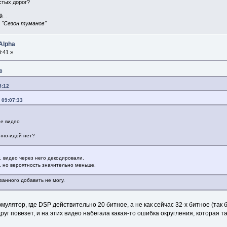
истых дорог?
...
, "Сезон туманов"
Alpha
:41 »
0
5:12
 09:07:33
ое видео
анно-идей нет?
. видео через него декодировали.
, но вероятность значительно меньше.
занного добавить не могу.
мулятор, где DSP действительно 20 битное, а не как сейчас 32-х битное (так 
уг повезет, и на этих видео набегала какая-то ошибка округления, которая т