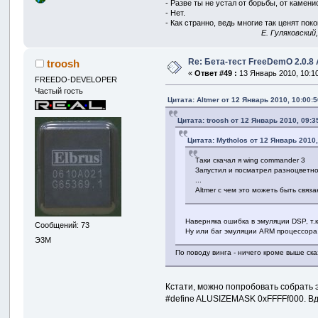
- Разве ты не устал от борьбы, от камен
- Нет.
- Как странно, ведь многие так ценят покой
E. Гуляковский
Re: Бета-тест FreeDemO 2.0.8 
troosh
«
Ответ #49 :
13 Январь 2010, 10:10
FREEDO-DEVELOPER
Частый гость
Цитата: Altmer от 12 Январь 2010, 10:00:5
Цитата: troosh от 12 Январь 2010, 09:3
Цитата: Mytholos от 12 Январь 2010,
Таки скачал я wing commander 3
Запустил и посматрел разноцветн
...
Altmer с чем это можеть быть связ
Наверняка ошибка в эмуляции DSP, т.к
Сообщений: 73
Ну или баг эмуляции ARM процессора
Э3М
По поводу винга - ничего кроме выше ска
Кстати, можно попробовать собрать э
#define ALUSIZEMASK 0xFFFFf000. Вдр