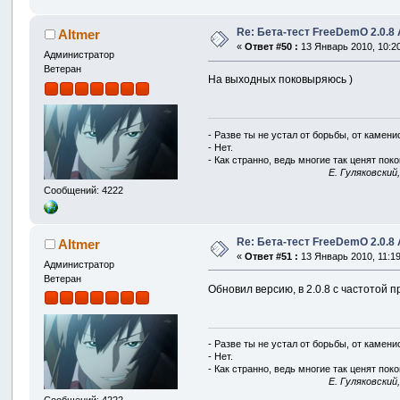
Re: Бета-тест FreeDemO 2.0.8 
Altmer
«
Ответ #50 :
13 Январь 2010, 10:20
Администратор
Ветеран
На выходных поковыряюсь )
- Разве ты не устал от борьбы, от камен
- Нет.
- Как странно, ведь многие так ценят покой
E. Гуляковский
Сообщений: 4222
Re: Бета-тест FreeDemO 2.0.8 
Altmer
«
Ответ #51 :
13 Январь 2010, 11:19
Администратор
Ветеран
Обновил версию, в 2.0.8 с частотой п
- Разве ты не устал от борьбы, от камен
- Нет.
- Как странно, ведь многие так ценят покой
E. Гуляковский
Сообщений: 4222