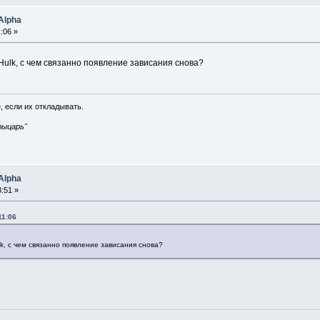
Alpha
:06 »
Hulk, с чем связанно появление зависания снова?
, если их откладывать.
рыцарь"
Alpha
:51 »
11:06
lk, с чем связанно появление зависания снова?