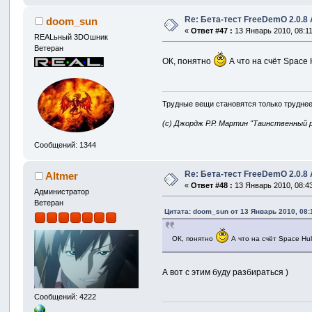
Re: Бета-тест FreeDemO 2.0.8 
doom_sun
«
Ответ #47 :
13 Январь 2010, 08:11
REALьный 3DOшник
Ветеран
ОК, понятно
А что на счёт Space 
Трудные вещи становятся только труднее
(с) Джордж Р.Р. Мартин "Таинственный 
Сообщений: 1344
Re: Бета-тест FreeDemO 2.0.8 
Altmer
«
Ответ #48 :
13 Январь 2010, 08:43
Администратор
Ветеран
Цитата: doom_sun от 13 Январь 2010, 08:
ОК, понятно
А что на счёт Space Hu
А вот с этим буду разбираться )
Сообщений: 4222