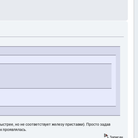
быстрее, но не соответствует железу приставки). Просто задав
ак проявлялась.
Записан