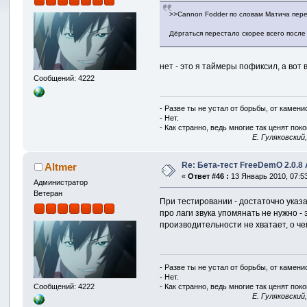
>>Cannon Fodder по словам Матича пере
Дёргаться перестало скорее всего после
нет - это я таймеры пофиксил, а вот
Сообщений: 4222
- Разве ты не устал от борьбы, от камен
- Нет.
- Как странно, ведь многие так ценят покой
E. Гуляковский
Re: Бета-тест FreeDemO 2.0.8 
Altmer
«
Ответ #46 :
13 Январь 2010, 07:53
Администратор
Ветеран
При тестировании - достаточно указат
про лаги звука упомянать не нужно -
производительности не хватает, о че
- Разве ты не устал от борьбы, от камен
- Нет.
- Как странно, ведь многие так ценят покой
Сообщений: 4222
E. Гуляковский