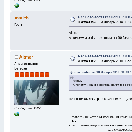
Re: Бета-тест FreeDemO 2.0.8 
matich
«
Ответ #52 :
13 Январь 2010, 11:30
Гость
Altmer,
А почему и pal и ntsc игры на 60 fps 
Re: Бета-тест FreeDemO 2.0.8 
Altmer
«
Ответ #53 :
13 Январь 2010, 12:23
Администратор
Ветеран
Цитата: matich от 13 Январь 2010, 11:30:1
Altmer,
А почему и pal и ntsc игры на 60 fps раб
Нет и не было игр заточеных специал
Сообщений: 4222
- Разве ты не устал от борьбы, от камен
- Нет.
- Как странно, ведь многие так ценят покой
E. Гуляковский