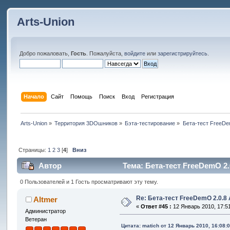
Arts-Union
Добро пожаловать,
Гость
. Пожалуйста,
войдите
или
зарегистрируйтесь
.
Начало
Сайт
Помощь
Поиск
Вход
Регистрация
Arts-Union
»
Территория 3DOшников
»
Бэта-тестирование
»
Бета-тест FreeDe
Страницы:
1
2
3
[
4
]
Вниз
Автор
Тема: Бета-тест FreeDemO 2.
0 Пользователей и 1 Гость просматривают эту тему.
Re: Бета-тест FreeDemO 2.0.8 
Altmer
«
Ответ #45 :
12 Январь 2010, 17:51
Администратор
Ветеран
Цитата: matich от 12 Январь 2010, 16:08: