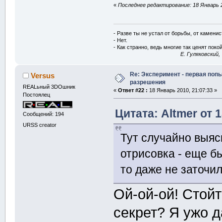
«
Последнее редактирование: 18 Январь 2
- Разве ты не устал от борьбы, от камени
- Нет.
- Как странно, ведь многие так ценят покой
E. Гуляковский,
Re: Эксперимент - первая поп
Versus
разрешения
REALьный 3DOшник
«
Ответ #22 :
18 Январь 2010, 21:07:33 »
Постоялец
Цитата: Altmer от 
Сообщений: 194
URSS creator
Тут случайно выя
отрисовка - еще б
то даже не заточил
Ой-ой-ой! Стойт
секрет? Я ужо 