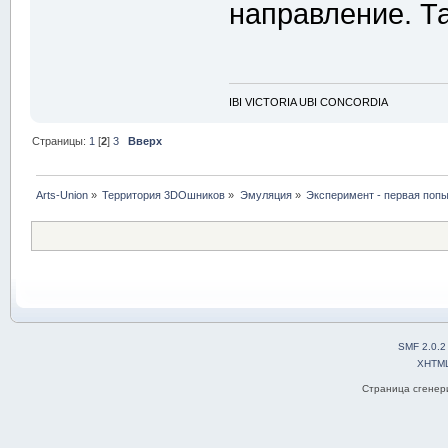
направление. Так
IBI VICTORIA UBI CONCORDIA
Страницы:
1
[
2
]
3
Вверх
Arts-Union
»
Территория 3DOшников
»
Эмуляция
»
Эксперимент - первая поп
SMF 2.0.2
XHTM
Страница сгенери