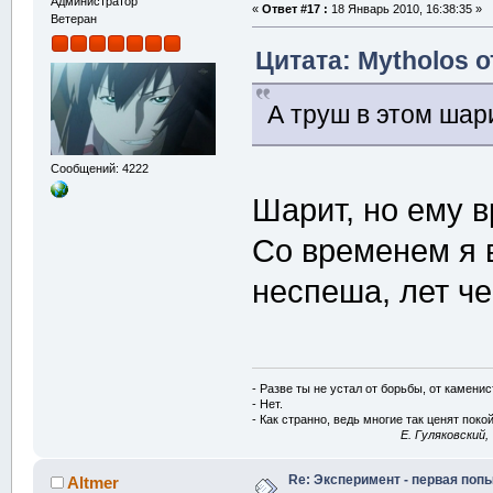
Администратор
«
Ответ #17 :
18 Январь 2010, 16:38:35 »
Ветеран
Цитата: Mytholos о
А труш в этом шари
Сообщений: 4222
Шарит, но ему в
Со временем я 
неспеша, лет чер
- Разве ты не устал от борьбы, от камени
- Нет.
- Как странно, ведь многие так ценят покой
E. Гуляковский,
Re: Эксперимент - первая поп
Altmer