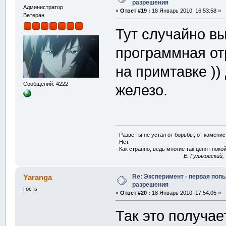
разрешения
Администратор
«
Ответ #19 :
18 Январь 2010, 16:53:58 »
Ветеран
Тут случайно в
программная от
на примтавке ))
Сообщений: 4222
железо.
- Разве ты не устал от борьбы, от камени
- Нет.
- Как странно, ведь многие так ценят покой
E. Гуляковский,
Re: Эксперимент - первая поп
Yaranga
разрешения
Гость
«
Ответ #20 :
18 Январь 2010, 17:54:05 »
Так это получае