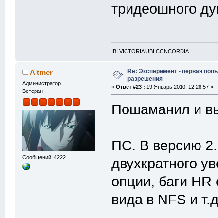
тридеошного д
IBI VICTORIA UBI CONCORDIA
Re: Эксперимент - первая поп
Altmer
разрешения
Администратор
«
Ответ #23 :
19 Январь 2010, 12:28:57 »
Ветеран
Пошаманил и в
ПС. В версию 2
Сообщений: 4222
двухкратного у
опции, баги HR 
вида в NFS и т.д