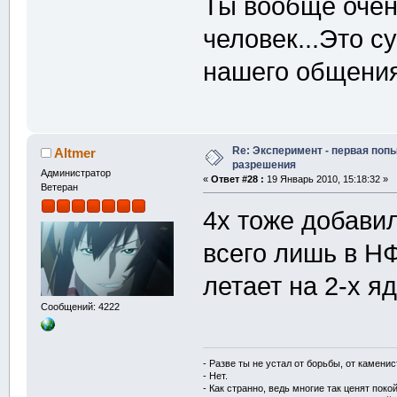
Ты вообще очен
человек...Это с
нашего общени
Re: Эксперимент - первая поп
Altmer
разрешения
Администратор
«
Ответ #28 :
19 Январь 2010, 15:18:32 »
Ветеран
4x тоже добавил
всего лишь в НФ
летает на 2-х я
Сообщений: 4222
- Разве ты не устал от борьбы, от камени
- Нет.
- Как странно, ведь многие так ценят покой