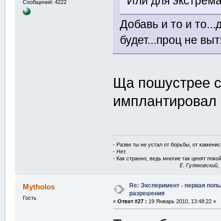
Или для экстрема
Сообщений: 4222
Добавь и то и то..
будет...проц не вы
Ща пошустрее ст
имплантировал 
- Разве ты не устал от борьбы, от камени
- Нет.
- Как странно, ведь многие так ценят покой
E. Гуляковский,
Re: Эксперимент - первая поп
Mytholos
разрешения
Гость
«
Ответ #27 :
19 Январь 2010, 13:48:22 »