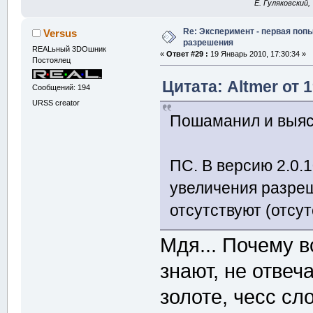
E. Гуляковский,
Re: Эксперимент - первая поп
Versus
разрешения
REALьный 3DOшник
«
Ответ #29 :
19 Январь 2010, 17:30:34 »
Постоялец
Цитата: Altmer от 
Сообщений: 194
URSS creator
Пошаманил и выя
ПС. В версию 2.0.
увеличения разреш
отсутствуют (отсут
Мдя... Почему в
знают, не отвеч
золоте, чесс сло