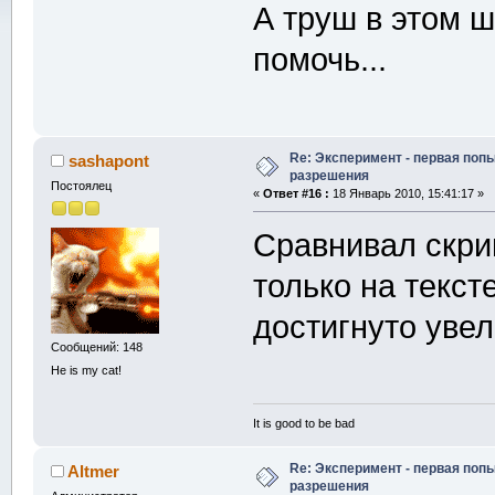
А труш в этом 
помочь...
Re: Эксперимент - первая поп
sashapont
разрешения
Постоялец
«
Ответ #16 :
18 Январь 2010, 15:41:17 »
Сравнивал скр
только на текст
достигнуто уве
Сообщений: 148
He is my cat!
It is good to be bad
Re: Эксперимент - первая поп
Altmer
разрешения