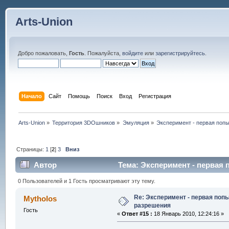
Arts-Union
Добро пожаловать,
Гость
. Пожалуйста,
войдите
или
зарегистрируйтесь
.
Начало
Сайт
Помощь
Поиск
Вход
Регистрация
Arts-Union
»
Территория 3DOшников
»
Эмуляция
»
Эксперимент - первая поп
Страницы:
1
[
2
]
3
Вниз
Автор
Тема: Эксперимент - первая 
0 Пользователей и 1 Гость просматривают эту тему.
Re: Эксперимент - первая поп
Mytholos
разрешения
Гость
«
Ответ #15 :
18 Январь 2010, 12:24:16 »