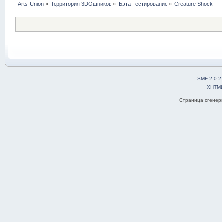
Arts-Union
»
Территория 3DOшников
»
Бэта-тестирование
»
Creature Shock
SMF 2.0.2
XHTM
Страница сгенери