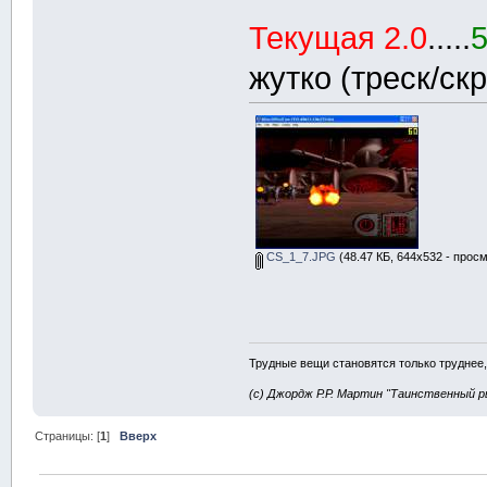
Текущая 2.0
.....
жутко (треск/скр
CS_1_7.JPG
(48.47 КБ, 644x532 - просм
Трудные вещи становятся только труднее,
(с) Джордж Р.Р. Мартин "Таинственный р
Страницы: [
1
]
Вверх