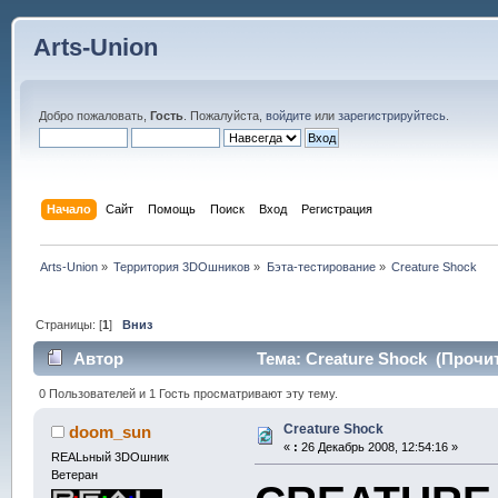
Arts-Union
Добро пожаловать,
Гость
. Пожалуйста,
войдите
или
зарегистрируйтесь
.
Начало
Сайт
Помощь
Поиск
Вход
Регистрация
Arts-Union
»
Территория 3DOшников
»
Бэта-тестирование
»
Creature Shock
Страницы: [
1
]
Вниз
Автор
Тема: Creature Shock (Прочит
0 Пользователей и 1 Гость просматривают эту тему.
Creature Shock
doom_sun
«
:
26 Декабрь 2008, 12:54:16 »
REALьный 3DOшник
Ветеран