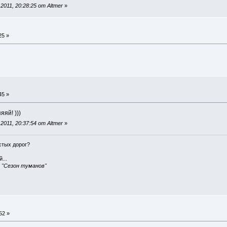
011, 20:28:25 от Altmer
»
25 »
45 »
яй! )))
011, 20:37:54 от Altmer
»
истых дорог?
...
, "Сезон туманов"
52 »