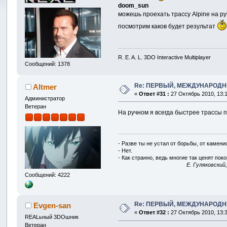
doom_sun
можешь проехать трассу Alpine на р
посмотрим каков будет результат
R. E. A. L. 3DO Interactive Multiplayer
Сообщений: 1378
Re: ПЕРВЫЙ, МЕЖДУНАРОДН
Altmer
«
Ответ #31 :
27 Октябрь 2010, 13:1
Администратор
Ветеран
На ручном я всегда быстрее трассы п
- Разве ты не устал от борьбы, от камен
- Нет.
- Как странно, ведь многие так ценят покой
E. Гуляковский
Сообщений: 4222
Re: ПЕРВЫЙ, МЕЖДУНАРОДН
Evgen-san
«
Ответ #32 :
27 Октябрь 2010, 13:3
REALьный 3DOшник
Ветеран