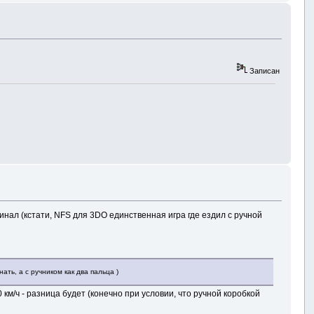
Записан
инал (кстати, NFS для 3DO единственная игра где ездил с ручной
ть, а с ручником как два пальца )
км/ч - разница будет (конечно при условии, что ручной коробкой