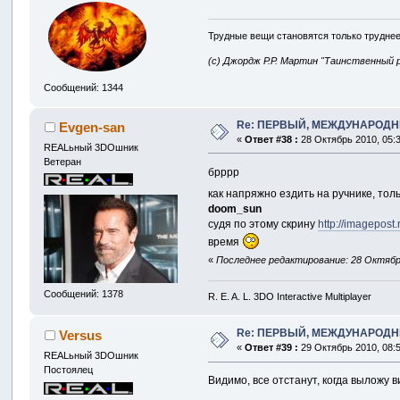
Трудные вещи становятся только труднее
(с) Джордж Р.Р. Мартин "Таинственный 
Сообщений: 1344
Re: ПЕРВЫЙ, МЕЖДУНАРОДН
Evgen-san
«
Ответ #38 :
28 Октябрь 2010, 05:3
REALьный 3DOшник
Ветеран
брррр
как напряжно ездить на ручнике, тол
doom_sun
судя по этому скрину
http://imagepos
время
«
Последнее редактирование: 28 Октябрь
Сообщений: 1378
R. E. A. L. 3DO Interactive Multiplayer
Re: ПЕРВЫЙ, МЕЖДУНАРОДН
Versus
«
Ответ #39 :
29 Октябрь 2010, 08:5
REALьный 3DOшник
Постоялец
Видимо, все отстанут, когда выложу в