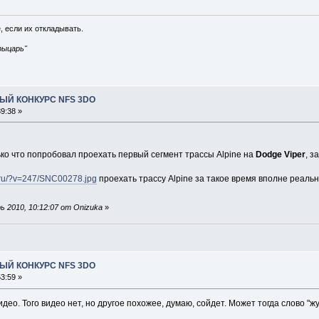
, если их откладывать.
рыцарь"
ЫЙ КОНКУРС NFS 3DO
9:38 »
ько что попробовал проехать первый сегмент трассы Alpine на
Dodge Viper
, 
t.ru/?v=247/SNC00278.jpg
проехать трассу Alpine за такое время вполне реально
 2010, 10:12:07 от Onizuka
»
ЫЙ КОНКУРС NFS 3DO
3:59 »
идео. Того видео нет, но другое похожее, думаю, сойдет. Может тогда слово "ж