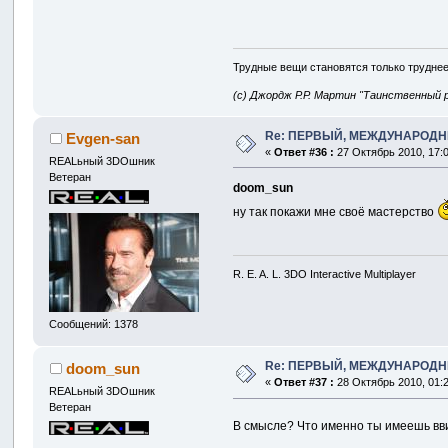
Трудные вещи становятся только труднее
(с) Джордж Р.Р. Мартин "Таинственный 
Re: ПЕРВЫЙ, МЕЖДУНАРОДН
Evgen-san
«
Ответ #36 :
27 Октябрь 2010, 17:0
REALьный 3DOшник
Ветеран
doom_sun
ну так покажи мне своё мастерство
R. E. A. L. 3DO Interactive Multiplayer
Сообщений: 1378
Re: ПЕРВЫЙ, МЕЖДУНАРОДН
doom_sun
«
Ответ #37 :
28 Октябрь 2010, 01:2
REALьный 3DOшник
Ветеран
В смысле? Что именно ты имеешь вви