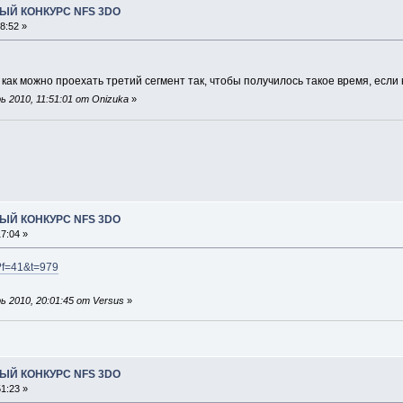
ЫЙ КОНКУРС NFS 3DO
8:52 »
, как можно проехать третий сегмент так, чтобы получилось такое время, есл
 2010, 11:51:01 от Onizuka
»
ЫЙ КОНКУРС NFS 3DO
7:04 »
p?f=41&t=979
 2010, 20:01:45 от Versus
»
ЫЙ КОНКУРС NFS 3DO
1:23 »