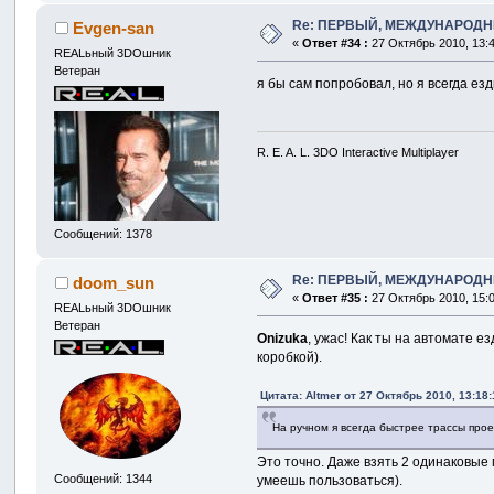
Re: ПЕРВЫЙ, МЕЖДУНАРОДН
Evgen-san
«
Ответ #34 :
27 Октябрь 2010, 13:4
REALьный 3DOшник
Ветеран
я бы сам попробовал, но я всегда ез
R. E. A. L. 3DO Interactive Multiplayer
Сообщений: 1378
Re: ПЕРВЫЙ, МЕЖДУНАРОДН
doom_sun
«
Ответ #35 :
27 Октябрь 2010, 15:0
REALьный 3DOшник
Ветеран
Onizuka
, ужас! Как ты на автомате 
коробкой).
Цитата: Altmer от 27 Октябрь 2010, 13:18:
На ручном я всегда быстрее трассы проез
Это точно. Даже взять 2 одинаковые 
Сообщений: 1344
умеешь пользоваться).