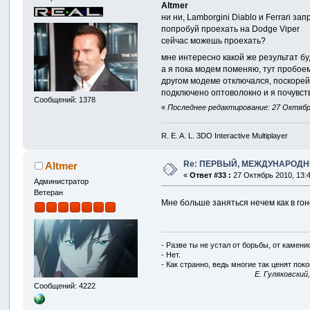
Altmer
ни ни, Lamborgini Diablo и Ferrari з
попробуй проехать на Dodge Viper
сейчас можешь проехать?
мне интересно какой же результат б
а я пока модем поменяю, тут пробоем
другом модеме отключался, поскорей 
подключено оптоволокно и я почувств
Сообщений: 1378
«
Последнее редактирование: 27 Октябрь
R. E. A. L. 3DO Interactive Multiplayer
Re: ПЕРВЫЙ, МЕЖДУНАРОДН
Altmer
«
Ответ #33 :
27 Октябрь 2010, 13:4
Администратор
Ветеран
Мне больше заняться нечем как в го
- Разве ты не устал от борьбы, от камен
- Нет.
- Как странно, ведь многие так ценят покой
E. Гуляковский
Сообщений: 4222