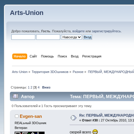
Arts-Union
Добро пожаловать,
Гость
. Пожалуйста,
войдите
или
зарегистрируйтесь
.
Начало
Сайт
Помощь
Поиск
Вход
Регистрация
Arts-Union
»
Территория 3DOшников
»
Разное
»
ПЕРВЫЙ, МЕЖДУНАРОДНЫЙ
Страницы:
1
2
[
3
]
4
Вниз
Автор
Тема: ПЕРВЫЙ, МЕЖДУНАРОД
0 Пользователей и 1 Гость просматривают эту тему.
Re: ПЕРВЫЙ, МЕЖДУНАРОДН
Evgen-san
«
Ответ #30 :
27 Октябрь 2010, 13:1
REALьный 3DOшник
Ветеран
скорей всего