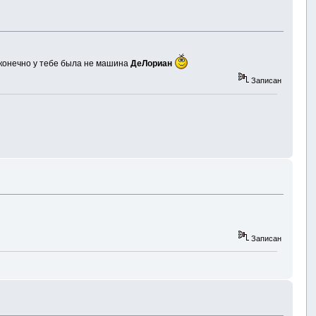
и конечно у тебе была не машина
ДеЛориан
Записан
Записан