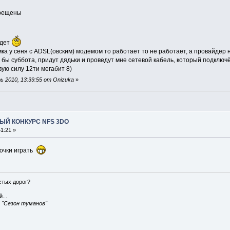
апрещены
удет
ка у сеня с ADSL(овским) модемом то работает то не работает, а провайдер не 
бы суббота, придут дядьки и проведут мне сетевой кабель, который подключён 
ую силу 12ти мегабит 8)
 2010, 13:39:55 от Onizuka
»
ЫЙ КОНКУРС NFS 3DO
1:21 »
ночки играть
истых дорог?
...
, "Сезон туманов"