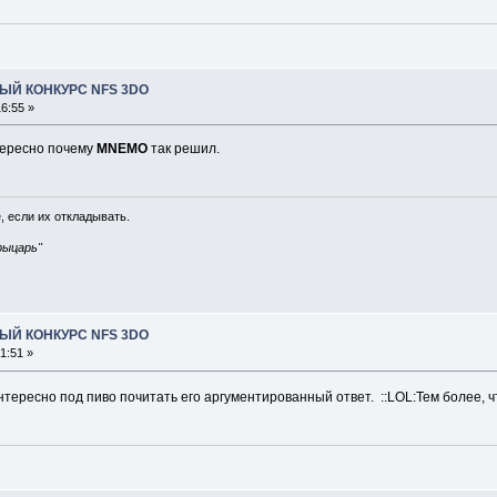
ЫЙ КОНКУРС NFS 3DO
6:55 »
тересно почему
MNEMO
так решил.
, если их откладывать.
рыцарь"
ЫЙ КОНКУРС NFS 3DO
1:51 »
нтересно под пиво почитать его аргументированный ответ. ::LOL:Тем более, ч