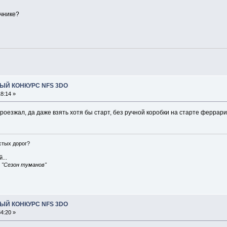
учнике?
ЫЙ КОНКУРС NFS 3DO
8:14 »
роезжал, да даже взять хотя бы старт, без ручной коробки на старте феррари 
истых дорог?
...
, "Сезон туманов"
ЫЙ КОНКУРС NFS 3DO
4:20 »