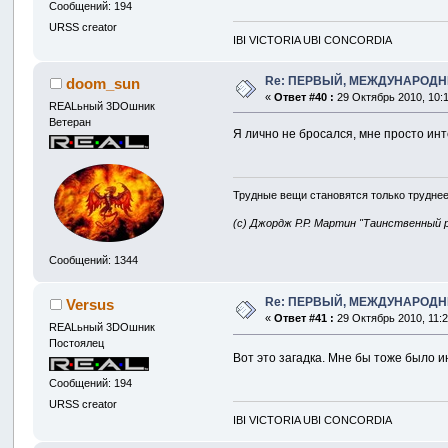
Сообщений: 194
URSS creator
IBI VICTORIA UBI CONCORDIA
Re: ПЕРВЫЙ, МЕЖДУНАРОДН
doom_sun
«
Ответ #40 :
29 Октябрь 2010, 10:1
REALьный 3DOшник
Ветеран
Я лично не бросался, мне просто ин
Трудные вещи становятся только труднее
(с) Джордж Р.Р. Мартин "Таинственный 
Сообщений: 1344
Re: ПЕРВЫЙ, МЕЖДУНАРОДН
Versus
«
Ответ #41 :
29 Октябрь 2010, 11:2
REALьный 3DOшник
Постоялец
Вот это загадка. Мне бы тоже было и
Сообщений: 194
URSS creator
IBI VICTORIA UBI CONCORDIA