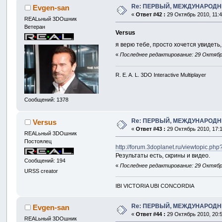
Re: ПЕРВЫЙ, МЕЖДУНАРОДН
Evgen-san
«
Ответ #42 :
29 Октябрь 2010, 11:4
REALьный 3DOшник
Ветеран
Versus
я верю тебе, просто хочется увидеть
«
Последнее редактирование: 29 Октябрь
R. E. A. L. 3DO Interactive Multiplayer
Сообщений: 1378
Re: ПЕРВЫЙ, МЕЖДУНАРОДН
Versus
«
Ответ #43 :
29 Октябрь 2010, 17:1
REALьный 3DOшник
Постоялец
http://forum.3doplanet.ru/viewtopic.ph
Результаты есть, скрины и видео.
Сообщений: 194
«
Последнее редактирование: 29 Октябрь
URSS creator
IBI VICTORIA UBI CONCORDIA
Re: ПЕРВЫЙ, МЕЖДУНАРОДН
Evgen-san
«
Ответ #44 :
29 Октябрь 2010, 20:5
REALьный 3DOшник