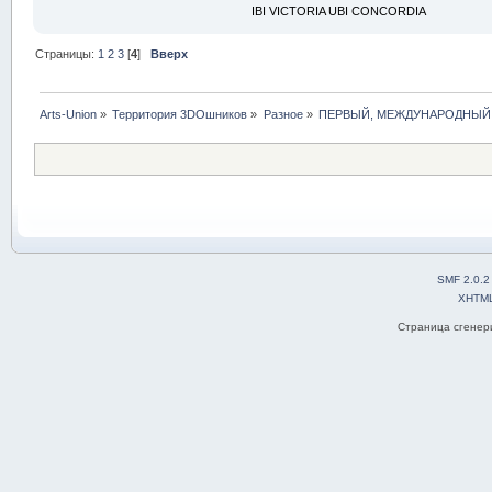
IBI VICTORIA UBI CONCORDIA
Страницы:
1
2
3
[
4
]
Вверх
Arts-Union
»
Территория 3DOшников
»
Разное
»
ПЕРВЫЙ, МЕЖДУНАРОДНЫЙ 
SMF 2.0.2
XHTM
Страница сгенери