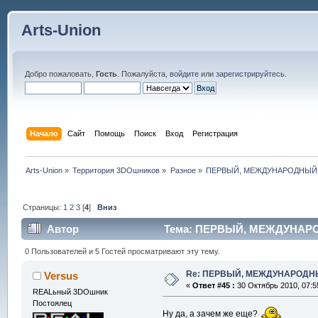
Arts-Union
Добро пожаловать,
Гость
. Пожалуйста,
войдите
или
зарегистрируйтесь
.
Начало
Сайт
Помощь
Поиск
Вход
Регистрация
Arts-Union
»
Территория 3DOшников
»
Разное
»
ПЕРВЫЙ, МЕЖДУНАРОДНЫЙ 
Страницы:
1
2
3
[
4
]
Вниз
Автор
Тема: ПЕРВЫЙ, МЕЖДУНАРОД
0 Пользователей и 5 Гостей просматривают эту тему.
Re: ПЕРВЫЙ, МЕЖДУНАРОДНЫ
Versus
«
Ответ #45 :
30 Октябрь 2010, 07:5
REALьный 3DOшник
Постоялец
Ну да, а зачем же еще?