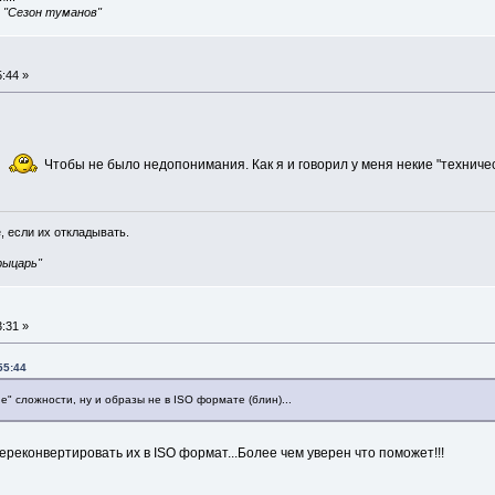
, "Сезон туманов"
:44 »
ь
Чтобы не было недопонимания. Как я и говорил у меня некие "техническ
, если их откладывать.
рыцарь"
:31 »
55:44
ие" сложности, ну и образы не в ISO формате (блин)...
переконвертировать их в ISO формат...Более чем уверен что поможет!!!