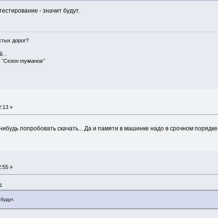
тестирование - значит будут.
истых дорог?
...
, "Сезон туманов"
:13 »
 нибудь попробовать скачать... Да и памяти в машинке надо в срочном порядк
:55 »
1
будут.