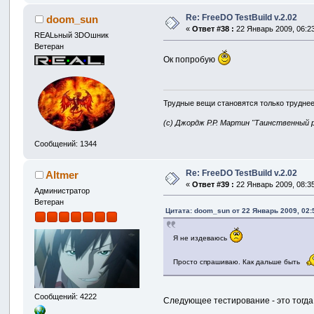
Re: FreeDO TestBuild v.2.02
doom_sun
«
Ответ #38 :
22 Январь 2009, 06:23
REALьный 3DOшник
Ветеран
Ок попробую
Трудные вещи становятся только труднее
(с) Джордж Р.Р. Мартин "Таинственный 
Сообщений: 1344
Re: FreeDO TestBuild v.2.02
Altmer
«
Ответ #39 :
22 Январь 2009, 08:35
Администратор
Ветеран
Цитата: doom_sun от 22 Январь 2009, 02:
Я не издеваюсь
Просто спрашиваю. Как дальше быть
Сообщений: 4222
Следующее тестирование - это тогда,