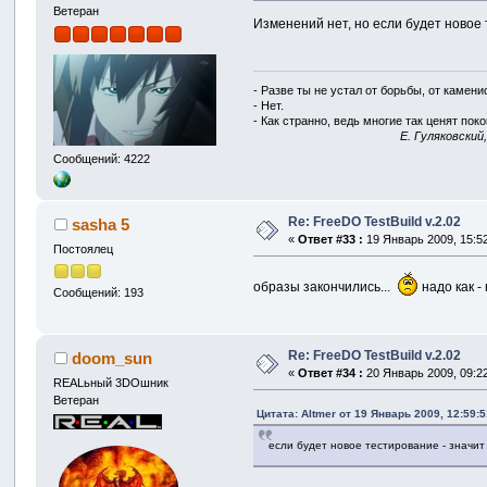
Ветеран
Изменений нет, но если будет новое 
- Разве ты не устал от борьбы, от камен
- Нет.
- Как странно, ведь многие так ценят покой
E. Гуляковский
Сообщений: 4222
Re: FreeDO TestBuild v.2.02
sasha 5
«
Ответ #33 :
19 Январь 2009, 15:52
Постоялец
образы закончились...
надо как -
Сообщений: 193
Re: FreeDO TestBuild v.2.02
doom_sun
«
Ответ #34 :
20 Январь 2009, 09:22
REALьный 3DOшник
Ветеран
Цитата: Altmer от 19 Январь 2009, 12:59:5
если будет новое тестирование - значит 