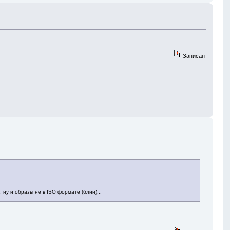
Записан
 ну и образы не в ISO формате (блин)...