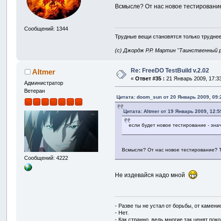
Всмысле? От нас новое тестирование
Сообщений: 1344
Трудные вещи становятся только труднее
(с) Джордж Р.Р. Мартин "Таинственный 
Re: FreeDO TestBuild v.2.02
Altmer
«
Ответ #35 :
21 Январь 2009, 17:33
Администратор
Ветеран
Цитата: doom_sun от 20 Январь 2009, 09:
Цитата: Altmer от 19 Январь 2009, 12:5
если будет новое тестирование - знач
Всмысле? От нас новое тестирование? Т
Сообщений: 4222
Не издевайся надо мной
- Разве ты не устал от борьбы, от камен
- Нет.
- Как странно, ведь многие так ценят покой