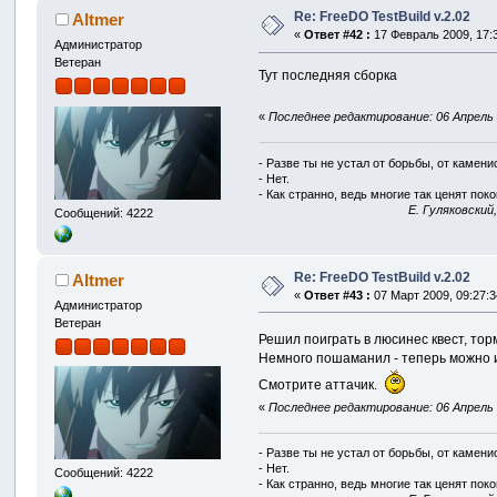
Re: FreeDO TestBuild v.2.02
Altmer
«
Ответ #42 :
17 Февраль 2009, 17:3
Администратор
Ветеран
Тут последняя сборка
«
Последнее редактирование: 06 Апрель 2
- Разве ты не устал от борьбы, от камен
- Нет.
- Как странно, ведь многие так ценят покой
E. Гуляковский
Сообщений: 4222
Re: FreeDO TestBuild v.2.02
Altmer
«
Ответ #43 :
07 Март 2009, 09:27:3
Администратор
Ветеран
Решил поиграть в люсинес квест, то
Немного пошаманил - теперь можно и
Смотрите аттачик.
«
Последнее редактирование: 06 Апрель 2
- Разве ты не устал от борьбы, от камен
- Нет.
Сообщений: 4222
- Как странно, ведь многие так ценят покой