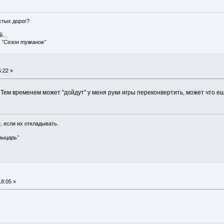
истых дорог?
...
, "Сезон туманов"
:22 »
 Тем временем может "дойдут" у меня руки игры переконвертить, может что е
, если их откладывать.
рыцарь"
8:05 »