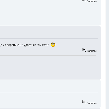
Записан
щё из версии 2.02 удасться "выжать"
Записан
Записан