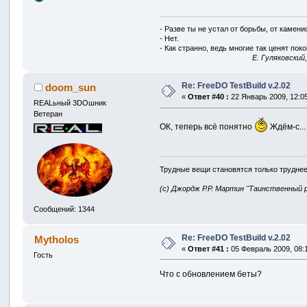
- Разве ты не устал от борьбы, от камен
- Нет.
- Как странно, ведь многие так ценят покой
E. Гуляковский
Re: FreeDO TestBuild v.2.02
doom_sun
«
Ответ #40 :
22 Январь 2009, 12:05
REALьный 3DOшник
Ветеран
ОК, теперь всё понятно
Ждём-с...
Трудные вещи становятся только труднее
(с) Джордж Р.Р. Мартин "Таинственный 
Сообщений: 1344
Re: FreeDO TestBuild v.2.02
Mytholos
«
Ответ #41 :
05 Февраль 2009, 08:1
Гость
Что с обновлением беты?