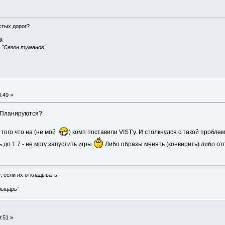
истых дорог?
...
, "Сезон туманов"
:49 »
? Планируются?
 того что на (не мой
) комп поставили VIST'у. И столкнулся с такой пробле
 до 1.7 - не могу запустить игры
Либо образы менять (конверить) либо отпи
, если их откладывать.
рыцарь"
:51 »