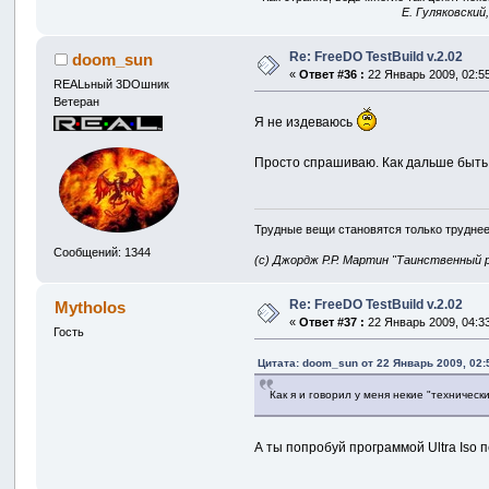
E. Гуляковский
Re: FreeDO TestBuild v.2.02
doom_sun
«
Ответ #36 :
22 Январь 2009, 02:55
REALьный 3DOшник
Ветеран
Я не издеваюсь
Просто спрашиваю. Как дальше быт
Трудные вещи становятся только труднее
Сообщений: 1344
(с) Джордж Р.Р. Мартин "Таинственный 
Re: FreeDO TestBuild v.2.02
Mytholos
«
Ответ #37 :
22 Январь 2009, 04:33
Гость
Цитата: doom_sun от 22 Январь 2009, 02:
Как я и говорил у меня некие "техническ
А ты попробуй программой Ultra Iso 