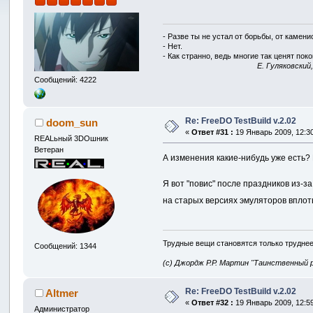
- Разве ты не устал от борьбы, от камен
- Нет.
- Как странно, ведь многие так ценят покой
E. Гуляковский
Сообщений: 4222
Re: FreeDO TestBuild v.2.02
doom_sun
«
Ответ #31 :
19 Январь 2009, 12:30
REALьный 3DOшник
Ветеран
А изменения какие-нибудь уже есть
Я вот "повис" после праздников из-за
на старых версиях эмуляторов вплоть
Трудные вещи становятся только труднее
Сообщений: 1344
(с) Джордж Р.Р. Мартин "Таинственный 
Re: FreeDO TestBuild v.2.02
Altmer
«
Ответ #32 :
19 Январь 2009, 12:59
Администратор