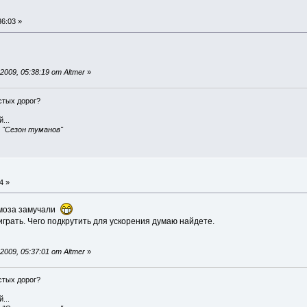
6:03 »
009, 05:38:19 от Altmer
»
истых дорог?
...
, "Сезон туманов"
4 »
рмоза замучали
грать. Чего подкрутить для ускорения думаю найдете.
009, 05:37:01 от Altmer
»
истых дорог?
...