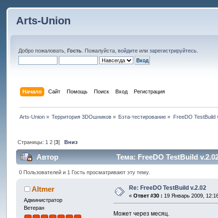
Arts-Union
Добро пожаловать,
Гость
. Пожалуйста,
войдите
или
зарегистрируйтесь
.
Начало
Сайт
Помощь
Поиск
Вход
Регистрация
Arts-Union
»
Территория 3DOшников
»
Бэта-тестирование
»
FreeDO TestBuild 
Страницы:
1
2
[
3
]
Вниз
Автор
Тема: FreeDO TestBuild v.2.0
0 Пользователей и 1 Гость просматривают эту тему.
Re: FreeDO TestBuild v.2.02
Altmer
«
Ответ #30 :
19 Январь 2009, 12:16
Администратор
Ветеран
Может через месяц.