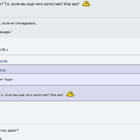
? Т.е. если мы ещё чего натестим? Или как?
, если их откладывать.
рыцарь"
:35 »
22:55
9:51
ит будут.
.е. если мы ещё чего натестим? Или как?
истых дорог?
...