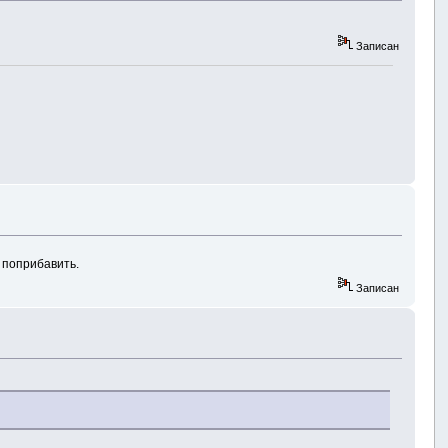
Записан
е поприбавить.
Записан