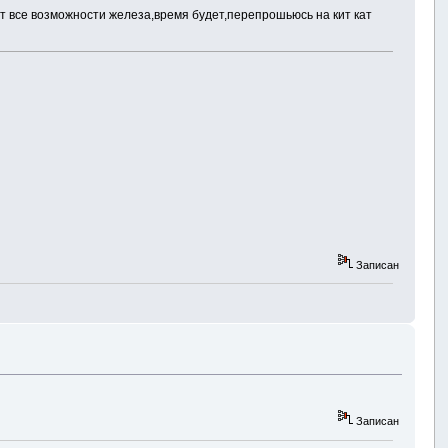
ает все возможности железа,время будет,перепрошьюсь на кит кат
Записан
Записан