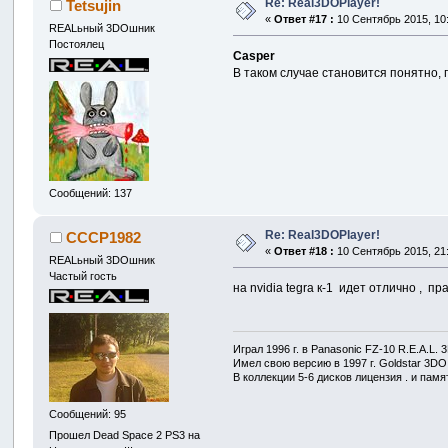
Re: Real3DOPlayer!
Tetsujin
«
Ответ #17 :
10 Сентябрь 2015, 10:
REALьный 3DOшник
Постоялец
Casper
В таком случае становится понятно, 
Сообщений: 137
Re: Real3DOPlayer!
CCCP1982
«
Ответ #18 :
10 Сентябрь 2015, 21:
REALьный 3DOшник
Частый гость
на nvidia tegra к-1 идет отлично , п
Играл 1996 г. в Panasonic FZ-10 R.E.A.L.
Имел свою версию в 1997 г. Goldstar 3DO 
В коллекции 5-6 дисков лицензия . и памя
Сообщений: 95
Прошел Dead Space 2 PS3 на