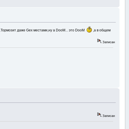
.Тормозит даже Gex местами,ну а DooM... это DooM
,а в общем
Записан
Записан