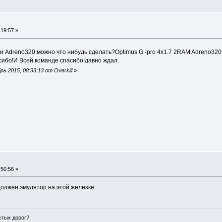
19:57 »
и Adreno320 можно что нибудь сделать?Optimus G -pro 4x1.7 2RAM Adreno320
сибо!И Всей команде спасибо!давно ждал.
 2015, 08:33:13 от Overkill
»
50:56 »
должен эмулятор на этой железке.
истых дорог?