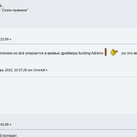
...
, "Сезон туманов"
22:59 »
лохие,но всё упирается в кривые драйвера fucking Adreno
,но это 
 2015, 10:37:26 от Overkill
»
42:09 »
 потянет.