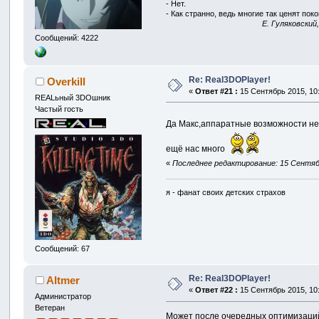
- Нет.
- Как странно, ведь многие так ценят покой
E. Гуляковский
Сообщений: 4222
Re: Real3DOPlayer!
Overkill
«
Ответ #21 :
15 Сентябрь 2015, 10:
REALьный 3DOшник
Частый гость
Да Макс,аппаратные возможности неп
ещё нас много
«
Последнее редактирование: 15 Сентябрь
я - фанат своих детских страхов
Сообщений: 67
Re: Real3DOPlayer!
Altmer
«
Ответ #22 :
15 Сентябрь 2015, 10:
Администратор
Ветеран
Может после очередных оптимизаций