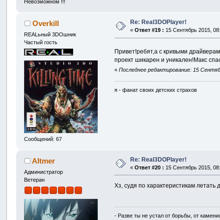
Невозможном !!!
Re: Real3DOPlayer!
Overkill
«
Ответ #19 :
15 Сентябрь 2015, 08:
REALьный 3DOшник
Частый гость
Привет!ребят,а с кривыми драйверам
проект шикарен и уникален!Макс спа
«
Последнее редактирование: 15 Сентябрь
я - фанат своих детских страхов
Сообщений: 67
Re: Real3DOPlayer!
Altmer
«
Ответ #20 :
15 Сентябрь 2015, 08:
Администратор
Ветеран
Хз, судя по характеристикам летать 
- Разве ты не устал от борьбы, от камен