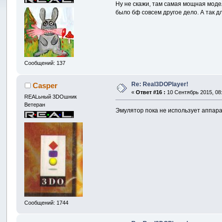
Ну не скажи, там самая мощная модель
было бф совсем другое дело. А так 
Сообщений: 137
Re: Real3DOPlayer!
Casper
«
Ответ #16 :
10 Сентябрь 2015, 08:
REALьный 3DOшник
Ветеран
Эмулятор пока не использует аппарат
Сообщений: 1744