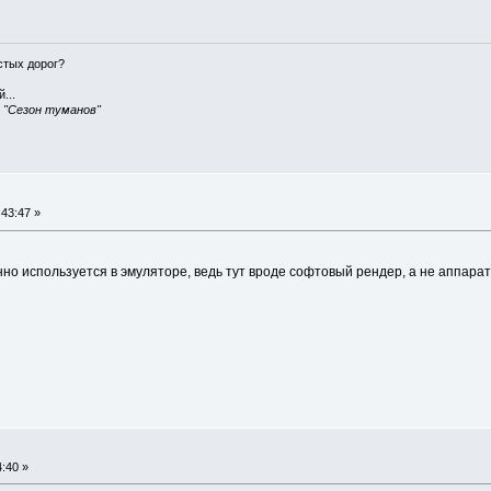
истых дорог?
...
, "Сезон туманов"
43:47 »
но используется в эмуляторе, ведь тут вроде софтовый рендер, а не аппара
:40 »