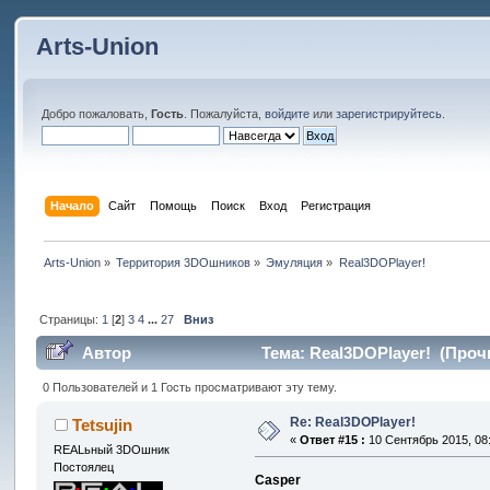
Arts-Union
Добро пожаловать,
Гость
. Пожалуйста,
войдите
или
зарегистрируйтесь
.
Начало
Сайт
Помощь
Поиск
Вход
Регистрация
Arts-Union
»
Территория 3DOшников
»
Эмуляция
»
Real3DOPlayer!
Страницы:
1
[
2
]
3
4
...
27
Вниз
Автор
Тема: Real3DOPlayer! (Прочи
0 Пользователей и 1 Гость просматривают эту тему.
Re: Real3DOPlayer!
Tetsujin
«
Ответ #15 :
10 Сентябрь 2015, 08:
REALьный 3DOшник
Постоялец
Casper