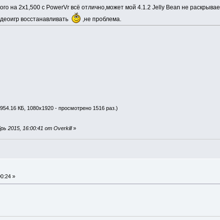
го на 2х1,500 с PowerVr всё отлично,может мой 4.1.2 Jelly Bean не раскрыв
идеоигр восстанавливать
,не проблема.
954.16 КБ, 1080x1920 - просмотрено 1516 раз.)
 2015, 16:00:41 от Overkill
»
0:24 »