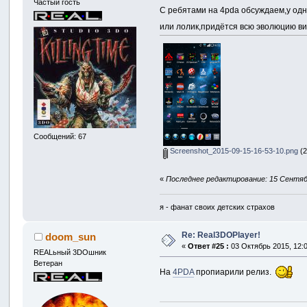
Частый гость
С ребятами на 4pda обсуждаем,у одно
или лолик,придётся всю эволюцию в
Сообщений: 67
Screenshot_2015-09-15-16-53-10.png
(2
«
Последнее редактирование: 15 Сентябрь
я - фанат своих детских страхов
Re: Real3DOPlayer!
doom_sun
«
Ответ #25 :
03 Октябрь 2015, 12:0
REALьный 3DOшник
Ветеран
На
4PDA
пропиарили релиз.