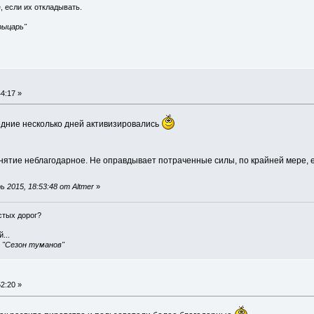
, если их откладывать.
рыцарь"
4:17 »
едние несколько дней активизировались
анятие неблагодарное. Не оправдывает потраченные силы, по крайней мере,
 2015, 18:53:48 от Altmer
»
истых дорог?
...
, "Сезон туманов"
2:20 »