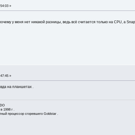
54:03 »
почему у меня нет никакой разницы, ведь всё считается только на CPU, а Sna
47:45 »
равда на планшетах .
 3DO
в 1998 г .
тный процессор сгоревшего Goldstar .