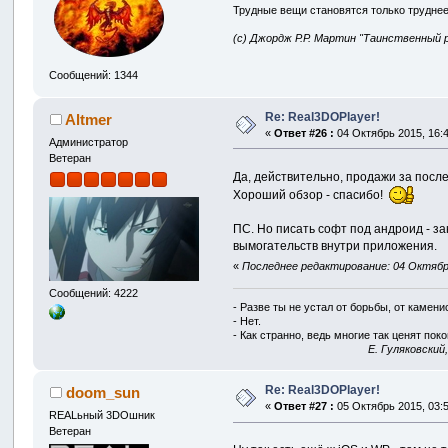
Трудные вещи становятся только труднее
(с) Джордж Р.Р. Мартин "Таинственный 
Сообщений: 1344
Re: Real3DOPlayer!
Altmer
«
Ответ #26 :
04 Октябрь 2015, 16:4
Администратор
Ветеран
Да, действительно, продажи за посл
Хороший обзор - спасибо!
ПС. Но писать софт под андроид - з
вымогательств внутри приложения.
«
Последнее редактирование: 04 Октябрь
Сообщений: 4222
- Разве ты не устал от борьбы, от камен
- Нет.
- Как странно, ведь многие так ценят покой
E. Гуляковский
Re: Real3DOPlayer!
doom_sun
«
Ответ #27 :
05 Октябрь 2015, 03:5
REALьный 3DOшник
Ветеран