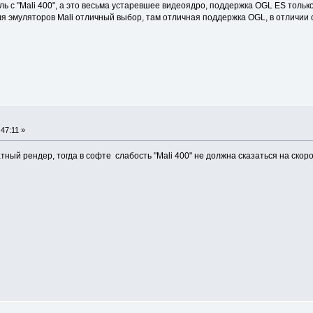
 с "Mali 400", а это весьма устаревшее видеоядро, поддержка OGL ES только в
для эмуляторов Mali отличный выбор, там отличная поддержка OGL, в отличии
47:11 »
ный рендер, тогда в софте слабость "Mali 400" не должна сказаться на скоро