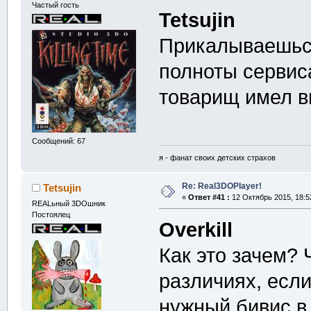
Частый гость
Tetsujin
Прикалываешься
полноты сервиса
товарищ имел вв
Сообщений: 67
я - фанат своих детских страхов
Re: Real3DOPlayer!
Tetsujin
«
Ответ #41 :
12 Октябрь 2015, 18:5
REALьный 3DOшник
Постоялец
Overkill
Как это зачем?
различиях, есл
нужный бивис в 