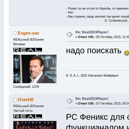
- Разве ты не устал от борьбы, от камени
- Нет.
- Как странно, ведь многие так ценят покой
E. Гуляковский,
Re: Real3DOPlayer!
Evgen-san
«
Ответ #35 :
05 Октябрь 2015, 11:4
REALьный 3DOшник
Ветеран
надо поискать
R. E. A. L. 3DO Interactive Multiplayer
Сообщений: 1378
Re: Real3DOPlayer!
Overkill
«
Ответ #36 :
07 Октябрь 2015, 05:0
REALьный 3DOшник
Частый гость
РС Феникс для 
функцианалом и