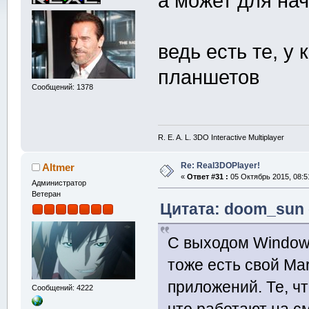
а может для на
ведь есть те, у
планшетов
Сообщений: 1378
R. E. A. L. 3DO Interactive Multiplayer
Re: Real3DOPlayer!
Altmer
«
Ответ #31 :
05 Октябрь 2015, 08:5
Администратор
Ветеран
Цитата: doom_sun о
С выходом Window
тоже есть свой Ma
приложений. Те, ч
Сообщений: 4222