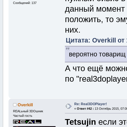
Сообщений: 137
данный момент 
положить, то эм
них.
Цитата: Overkill от
вероятно товарищ 
А что ещё можн
по "real3doplaye
Re: Real3DOPlayer!
Overkill
«
Ответ #42 :
13 Октябрь 2015, 07:0
REALьный 3DOшник
Частый гость
Tetsujin
если эт