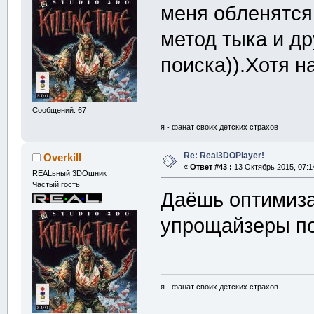
меня обленятся 
метод тыка и др
поиска)).Хотя н
Сообщений: 67
я - фанат своих детских страхов
Re: Real3DOPlayer!
Overkill
«
Ответ #43 :
13 Октябрь 2015, 07:1
REALьный 3DOшник
Частый гость
Даёшь оптимиза
упрощайзеры по
я - фанат своих детских страхов