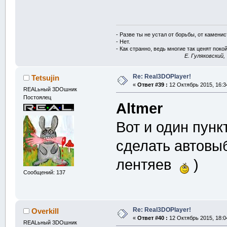
- Разве ты не устал от борьбы, от камени
- Нет.
- Как странно, ведь многие так ценят покой
E. Гуляковский,
Re: Real3DOPlayer!
Tetsujin
«
Ответ #39 :
12 Октябрь 2015, 16:3
REALьный 3DOшник
Постоялец
Altmer
Вот и один пунк
сделать автовы
лентяев
)
Сообщений: 137
Re: Real3DOPlayer!
Overkill
«
Ответ #40 :
12 Октябрь 2015, 18:0
REALьный 3DOшник