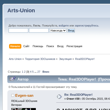
Arts-Union
Добро пожаловать,
Гость
. Пожалуйста,
войдите
или
зарегистрируйтесь
.
Начало
Сайт
Помощь
Поиск
Вход
Регистрация
Arts-Union
»
Территория 3DOшников
»
Эмуляция
»
Real3DOPlayer!
Страницы:
1
2
[
3
]
4
5
...
27
Вниз
Автор
Тема: Real3DOPlayer! (Прочи
0 Пользователей и 11 Гостей просматривают эту тему.
Re: Real3DOPlayer!
Evgen-san
«
Ответ #30 :
05 Октябрь 2015, 08:4
REALьный 3DOшник
Ветеран