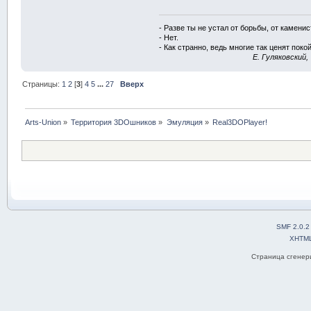
- Разве ты не устал от борьбы, от камени
- Нет.
- Как странно, ведь многие так ценят покой
E. Гуляковский,
Страницы:
1
2
[
3
]
4
5
...
27
Вверх
Arts-Union
»
Территория 3DOшников
»
Эмуляция
»
Real3DOPlayer!
SMF 2.0.2
XHTM
Страница сгенери