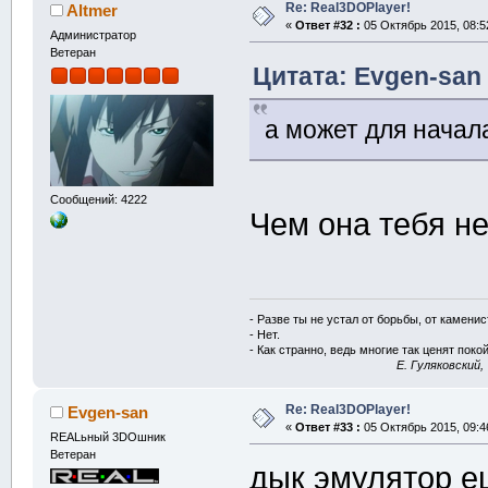
Re: Real3DOPlayer!
Altmer
«
Ответ #32 :
05 Октябрь 2015, 08:5
Администратор
Ветеран
Цитата: Evgen-san 
а может для начал
Сообщений: 4222
Чем она тебя н
- Разве ты не устал от борьбы, от камени
- Нет.
- Как странно, ведь многие так ценят покой
E. Гуляковский,
Re: Real3DOPlayer!
Evgen-san
«
Ответ #33 :
05 Октябрь 2015, 09:4
REALьный 3DOшник
Ветеран
дык эмулятор е