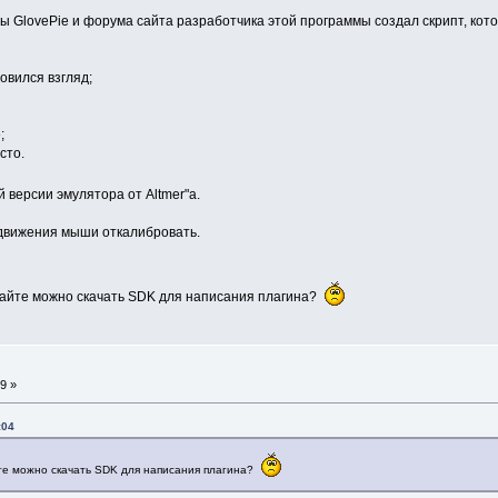
GlovePie и форума сайта разработчика этой программы создал скрипт, кот
овился взгляд;
;
сто.
ей версии эмулятора от Altmer"а.
 движения мыши откалибровать.
а сайте можно скачать SDK для написания плагина?
9 »
:04
айте можно скачать SDK для написания плагина?