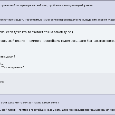
о принял мой посткриптум на свой счет, проблемы с коммуникацией у меня.
воляет производить необходимые изменения в перенаправлении вывода сигналов от клавит
во, если даже кто-то считает так на самом деле )
исать свой плагин - пример с простейшим кодом есть, даже без навыков прог
истых дорог?
...
, "Сезон туманов"
9 »
 если даже кто-то считает так на самом деле )
ь свой плагин - пример с простейшим кодом есть, даже без навыков программирования мож