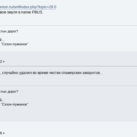
-union.ru/smf/index.php?topic=28.0
вом эмуля в папке PBUS.
истых дорог?
...
, "Сезон туманов"
2 »
, случайно удалил во время чистки спамерских аккаунтов...
истых дорог?
...
, "Сезон туманов"
8 »