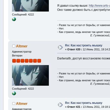
Я давал ссылку выше:
http://www.arts
Оно также должно быть с дистрибути
Сообщений: 4222
- Разве ты не устал от борьбы, от камен
- Нет.
- Как странно, ведь многие так ценят покой
E. Гуляковский
Re: Как настроить мышку
Altmer
«
Ответ #20 :
12 Июнь 2011, 19:14:2
Администратор
Ветеран
Dartwraith, доступ восстановлю позже
- Разве ты не устал от борьбы, от камен
- Нет.
- Как странно, ведь многие так ценят покой
E. Гуляковский
Сообщений: 4222
Re: Как настроить мышку
Altmer
«
Ответ #21 :
13 Июнь 2011, 19:18:1
Администратор