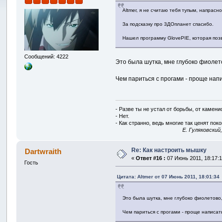
Altmer, я не считаю тебя тупым, напрасн
За подсказку про 3ДОпланет спасибо.
Нашел программу GlovePIE, которая поз
Сообщений: 4222
Это была шутка, мне глубоко фиолето
Чем париться с прогами - проще нап
- Разве ты не устал от борьбы, от камен
- Нет.
- Как странно, ведь многие так ценят покой
E. Гуляковский
Re: Как настроить мышку
Dartwraith
«
Ответ #16 :
07 Июнь 2011, 18:17:1
Гость
Цитата: Altmer от 07 Июнь 2011, 18:01:34
Это была шутка, мне глубоко фиолетово,
Чем париться с прогами - проще написат