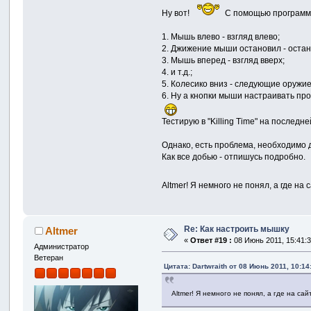
Ну вот!
С помощью программы 
1. Мышь влево - взгляд влево;
2. Джижение мыши остановил - остан
3. Мышь вперед - взгляд вверх;
4. и т.д.;
5. Колесико вниз - следующие оружие
6. Ну а кнопки мыши настраивать про
Тестирую в "Killing Time" на последн
Однако, есть проблема, необходимо
Как все добью - отпишусь подробно.
Altmer! Я немного не понял, а где н
Re: Как настроить мышку
Altmer
«
Ответ #19 :
08 Июнь 2011, 15:41:3
Администратор
Ветеран
Цитата: Dartwraith от 08 Июнь 2011, 10:14
Altmer! Я немного не понял, а где на с