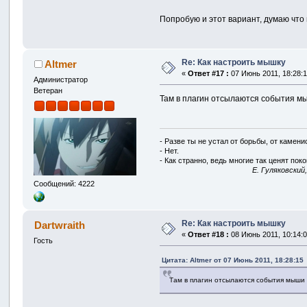
Попробую и этот вариант, думаю что
Re: Как настроить мышку
Altmer
«
Ответ #17 :
07 Июнь 2011, 18:28:1
Администратор
Ветеран
Там в плагин отсылаются события мыш
- Разве ты не устал от борьбы, от камен
- Нет.
- Как странно, ведь многие так ценят покой
E. Гуляковский
Сообщений: 4222
Re: Как настроить мышку
Dartwraith
«
Ответ #18 :
08 Июнь 2011, 10:14:0
Гость
Цитата: Altmer от 07 Июнь 2011, 18:28:15
Там в плагин отсылаются события мыши и