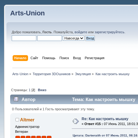
Arts-Union
Добро пожаловать,
Гость
. Пожалуйста,
войдите
или
зарегистрируйтесь
.
Начало
Сайт
Помощь
Поиск
Вход
Регистрация
Arts-Union
»
Территория 3DOшников
»
Эмуляция
»
Как настроить мышку
Страницы:
1
[
2
]
Вниз
Автор
Тема: Как настроить мышку (
0 Пользователей и 1 Гость просматривают эту тему.
Re: Как настроить мышку
Altmer
«
Ответ #15 :
07 Июнь 2011, 18:01:3
Администратор
Ветеран
Цитата: Dartwraith от 07 Июнь 2011, 06:16