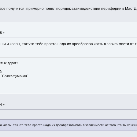
 все получится, примерно понял порядок взаимодействия периферии в МастД
5 »
и и клавы, так что тебе просто надо их преобразовывать в зависимости от т
истых дорог?
...
, "Сезон туманов"
4 »
 клавы, так что тебе просто надо их преобразовывать в зависимости от того что ты хочешь