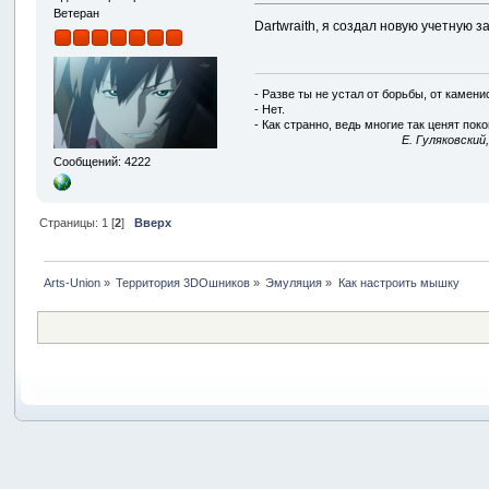
Ветеран
Dartwraith, я создал новую учетную 
- Разве ты не устал от борьбы, от камен
- Нет.
- Как странно, ведь многие так ценят покой
E. Гуляковский
Сообщений: 4222
Страницы:
1
[
2
]
Вверх
Arts-Union
»
Территория 3DOшников
»
Эмуляция
»
Как настроить мышку