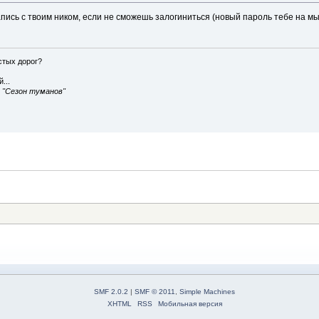
запись с твоим ником, если не сможешь залогиниться (новый пароль тебе на м
истых дорог?
...
, "Сезон туманов"
SMF 2.0.2
|
SMF © 2011
,
Simple Machines
XHTML
RSS
Мобильная версия