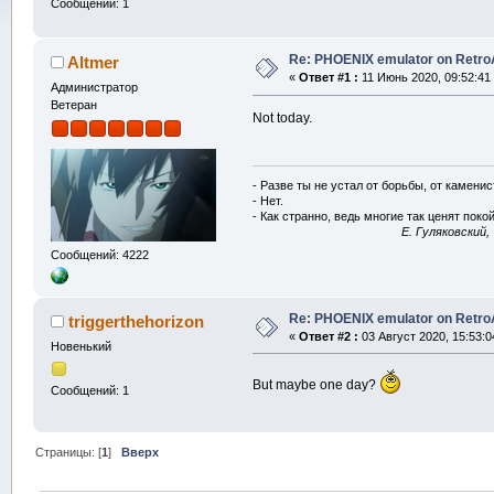
Сообщений: 1
Re: PHOENIX emulator on Retro
Altmer
«
Ответ #1 :
11 Июнь 2020, 09:52:41
Администратор
Ветеран
Not today.
- Разве ты не устал от борьбы, от камени
- Нет.
- Как странно, ведь многие так ценят покой
E. Гуляковский,
Сообщений: 4222
Re: PHOENIX emulator on Retro
triggerthehorizon
«
Ответ #2 :
03 Август 2020, 15:53:0
Новенький
But maybe one day?
Сообщений: 1
Страницы: [
1
]
Вверх