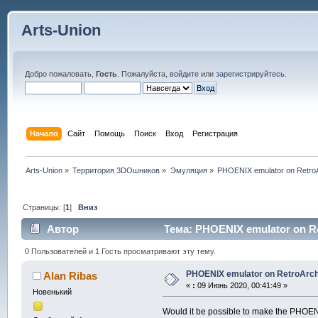
Arts-Union
Добро пожаловать,
Гость
. Пожалуйста,
войдите
или
зарегистрируйтесь
.
Начало
Сайт
Помощь
Поиск
Вход
Регистрация
Arts-Union
»
Территория 3DOшников
»
Эмуляция
»
PHOENIX emulator on Retro
Страницы: [
1
]
Вниз
Автор
Тема: PHOENIX emulator on R
0 Пользователей и 1 Гость просматривают эту тему.
PHOENIX emulator on RetroArc
Alan Ribas
«
:
09 Июнь 2020, 00:41:49 »
Новенький
Would it be possible to make the PHOENI