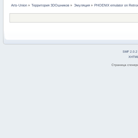
Arts-Union
»
Территория 3DOшников
»
Эмуляция
»
PHOENIX emulator on Retro
SMF 2.0.2
XHTM
Страница сгенери