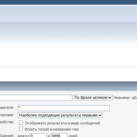
Например:
«До
ователя:
тировки:
войства:
Отображать результаты в виде сообщений
Искать только в названиях тем
общения:
между
и
дней