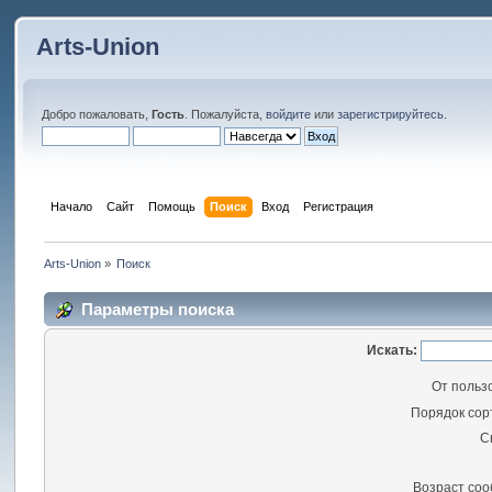
Arts-Union
Добро пожаловать,
Гость
. Пожалуйста,
войдите
или
зарегистрируйтесь
.
Начало
Сайт
Помощь
Поиск
Вход
Регистрация
Arts-Union
»
Поиск
Параметры поиска
Искать:
От польз
Порядок сор
С
Возраст со