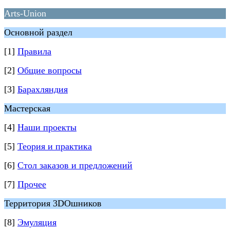
Arts-Union
Основной раздел
[1]
Правила
[2]
Общие вопросы
[3]
Барахляндия
Мастерская
[4]
Наши проекты
[5]
Теория и практика
[6]
Стол заказов и предложений
[7]
Прочее
Территория 3DOшников
[8]
Эмуляция