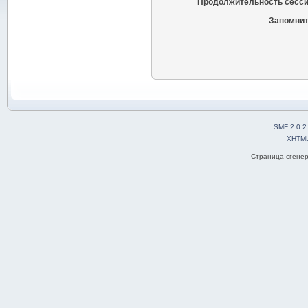
Продолжительность сесси
Запомнит
SMF 2.0.2
XHTM
Страница сгенер