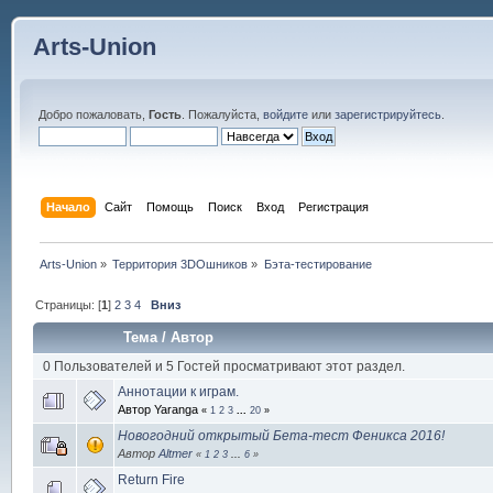
Arts-Union
Добро пожаловать,
Гость
. Пожалуйста,
войдите
или
зарегистрируйтесь
.
Начало
Сайт
Помощь
Поиск
Вход
Регистрация
Arts-Union
»
Территория 3DOшников
»
Бэта-тестирование
Страницы: [
1
]
2
3
4
Вниз
Тема
/
Автор
0 Пользователей и 5 Гостей просматривают этот раздел.
Аннотации к играм.
Автор Yaranga
«
1
2
3
...
20
»
Новогодний открытый Бета-тест Феникса 2016!
Автор
Altmer
«
1
2
3
...
6
»
Return Fire