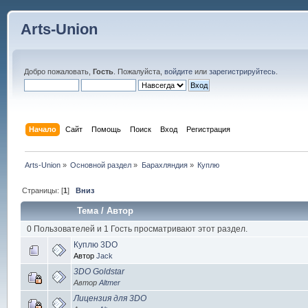
Arts-Union
Добро пожаловать,
Гость
. Пожалуйста,
войдите
или
зарегистрируйтесь
.
Начало
Сайт
Помощь
Поиск
Вход
Регистрация
Arts-Union
»
Основной раздел
»
Барахляндия
»
Куплю
Страницы: [
1
]
Вниз
Тема
/
Автор
0 Пользователей и 1 Гость просматривают этот раздел.
Куплю 3DO
Автор
Jack
3DO Goldstar
Автор
Altmer
Лицензия для 3DO