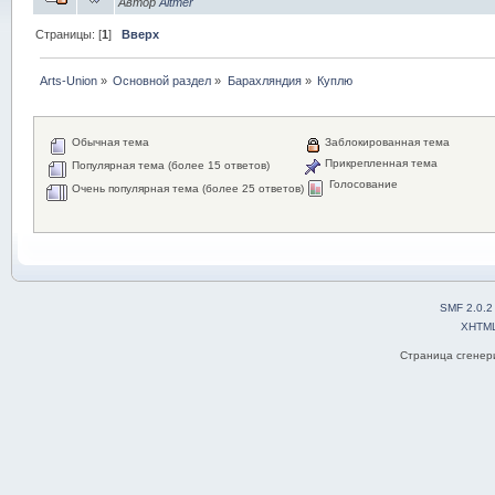
Автор
Altmer
Страницы: [
1
]
Вверх
Arts-Union
»
Основной раздел
»
Барахляндия
»
Куплю
Обычная тема
Заблокированная тема
Прикрепленная тема
Популярная тема (более 15 ответов)
Голосование
Очень популярная тема (более 25 ответов)
SMF 2.0.2
XHTM
Страница сгенери