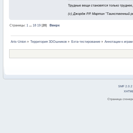
Трудные вещи становятся только труднее,
(с) Джордж Р.Р. Мартин "Таинственный р
Страницы:
1
...
18
19
[
20
]
Вверх
Arts-Union
»
Территория 3DOшников
»
Бэта-тестирование
»
Аннотации к играм
SMF 2.0.2
XHTM
Страница сгенери