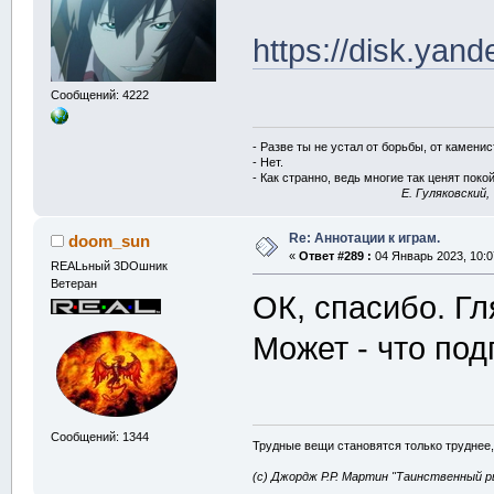
https://disk.ya
Сообщений: 4222
- Разве ты не устал от борьбы, от камени
- Нет.
- Как странно, ведь многие так ценят покой
E. Гуляковский,
Re: Аннотации к играм.
doom_sun
«
Ответ #289 :
04 Январь 2023, 10:0
REALьный 3DOшник
Ветеран
ОК, спасибо. Гл
Может - что под
Сообщений: 1344
Трудные вещи становятся только труднее,
(с) Джордж Р.Р. Мартин "Таинственный р