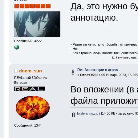
Да, это нужно б
аннотацию.
Сообщений: 4222
- Разве ты не устал от борьбы, от камени
- Нет.
- Как странно, ведь многие так ценят покой
E. Гуляковский,
Re: Аннотации к играм.
doom_sun
«
Ответ #292 :
05 Январь 2023, 15:26:
REALьный 3DOшник
Ветеран
Во вложении (в 
файла приложит
Horde anno.zip
(114.56 КБ - загружено 93
Сообщений: 1344