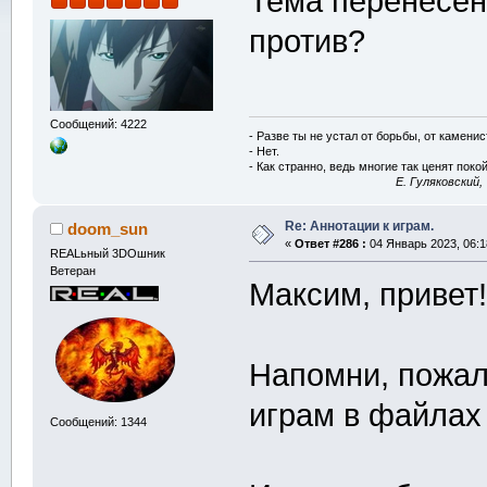
Тема перенесен
против?
Сообщений: 4222
- Разве ты не устал от борьбы, от камени
- Нет.
- Как странно, ведь многие так ценят покой
E. Гуляковский,
Re: Аннотации к играм.
doom_sun
«
Ответ #286 :
04 Январь 2023, 06:1
REALьный 3DOшник
Ветеран
Максим, привет
Напомни, пожал
играм в файлах
Сообщений: 1344