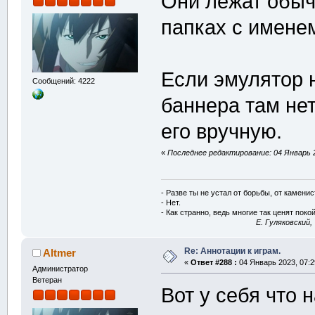
Они лежат обы
папках с имене
Если эмулятор 
Сообщений: 4222
баннера там нет
его вручную.
«
Последнее редактирование: 04 Январь 2
- Разве ты не устал от борьбы, от камени
- Нет.
- Как странно, ведь многие так ценят покой
E. Гуляковский,
Re: Аннотации к играм.
Altmer
«
Ответ #288 :
04 Январь 2023, 07:2
Администратор
Ветеран
Вот у себя что 