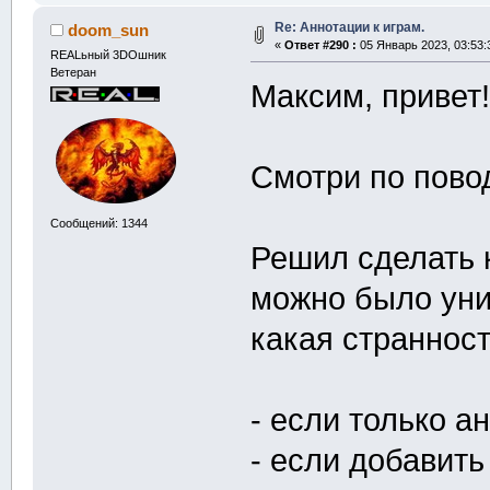
Re: Аннотации к играм.
doom_sun
«
Ответ #290 :
05 Январь 2023, 03:53:
REALьный 3DOшник
Ветеран
Максим, привет
Смотри по повод
Сообщений: 1344
Решил сделать 
можно было уни
какая странност
- если только а
- если добавить