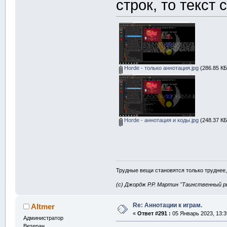
строк, то текст 
Horde - только аннотация.jpg
(286.85 КБ
Horde - аннотация и коды.jpg
(248.37 КБ
Трудные вещи становятся только труднее,
(с) Джордж Р.Р. Мартин "Таинственный р
Re: Аннотации к играм.
Altmer
«
Ответ #291 :
05 Январь 2023, 13:3
Администратор
Ветеран