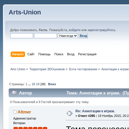
Arts-Union
Добро пожаловать,
Гость
. Пожалуйста,
войдите
или
зарегистрируйтесь
.
Начало
Сайт
Помощь
Поиск
Вход
Регистрация
Arts-Union
»
Территория 3DOшников
»
Бэта-тестирование
»
Аннотации к играм
Страницы:
1
...
18
19
[
20
]
Вниз
Автор
Тема: Аннотации к играм. (Пр
0 Пользователей и 9 Гостей просматривают эту тему.
Re: Аннотации к играм.
Altmer
«
Ответ #285 :
19 Ноябрь 2015, 20:2
Администратор
Ветеран