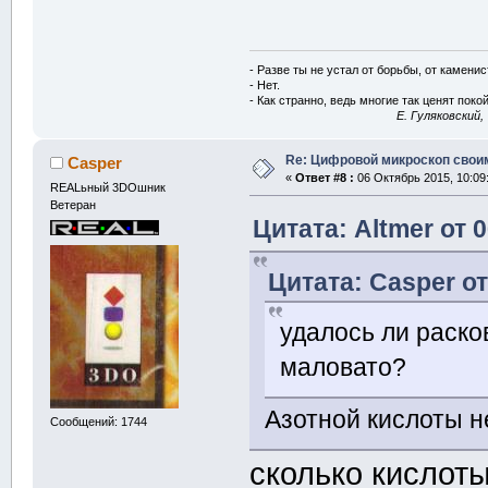
- Разве ты не устал от борьбы, от камени
- Нет.
- Как странно, ведь многие так ценят покой
E. Гуляковский,
Re: Цифровой микроскоп свои
Casper
«
Ответ #8 :
06 Октябрь 2015, 10:09
REALьный 3DOшник
Ветеран
Цитата: Altmer от 
Цитата: Casper от
удалось ли раско
маловато?
Азотной кислоты н
Сообщений: 1744
сколько кислот