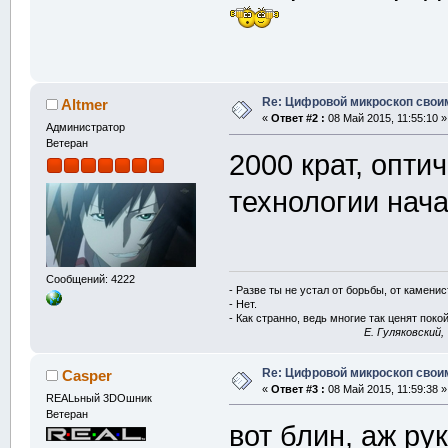
Re: Цифровой микроскоп свои
Altmer
«
Ответ #2 :
08 Май 2015, 11:55:10 »
Администратор
Ветеран
2000 крат, опти
технологии нача
Сообщений: 4222
- Разве ты не устал от борьбы, от камени
- Нет.
- Как странно, ведь многие так ценят покой
E. Гуляковский,
Re: Цифровой микроскоп свои
Casper
«
Ответ #3 :
08 Май 2015, 11:59:38 »
REALьный 3DOшник
Ветеран
вот блин, аж ру