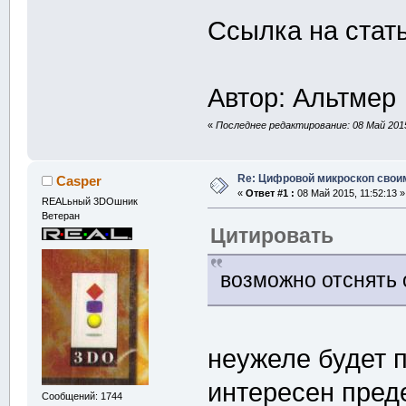
Ссылка на стат
Автор: Альтмер
«
Последнее редактирование: 08 Май 2015,
Re: Цифровой микроскоп свои
Casper
«
Ответ #1 :
08 Май 2015, 11:52:13 »
REALьный 3DOшник
Ветеран
Цитировать
возможно отснять
неужеле будет 
интересен преде
Сообщений: 1744