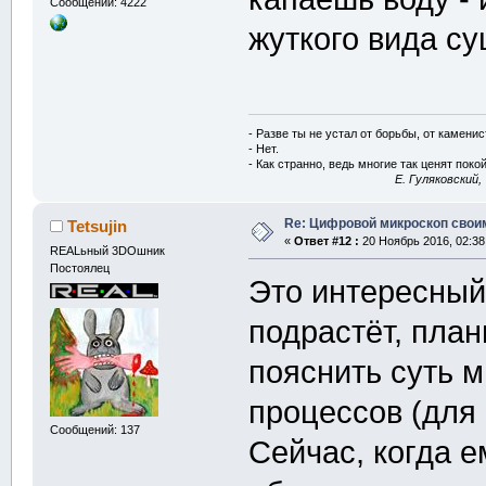
Сообщений: 4222
жуткого вида су
- Разве ты не устал от борьбы, от камени
- Нет.
- Как странно, ведь многие так ценят покой
E. Гуляковский,
Re: Цифровой микроскоп свои
Tetsujin
«
Ответ #12 :
20 Ноябрь 2016, 02:38
REALьный 3DOшник
Постоялец
Это интересный 
подрастёт, пла
пояснить суть 
процессов (для
Сообщений: 137
Сейчас, когда е