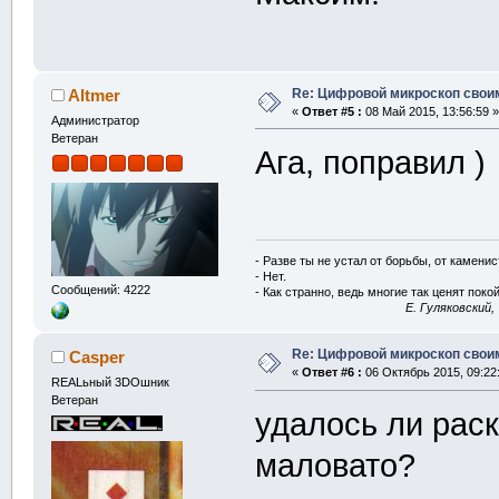
Re: Цифровой микроскоп свои
Altmer
«
Ответ #5 :
08 Май 2015, 13:56:59 »
Администратор
Ветеран
Ага, поправил )
- Разве ты не устал от борьбы, от камени
- Нет.
Сообщений: 4222
- Как странно, ведь многие так ценят покой
E. Гуляковский,
Re: Цифровой микроскоп свои
Casper
«
Ответ #6 :
06 Октябрь 2015, 09:22
REALьный 3DOшник
Ветеран
удалось ли раск
маловато?