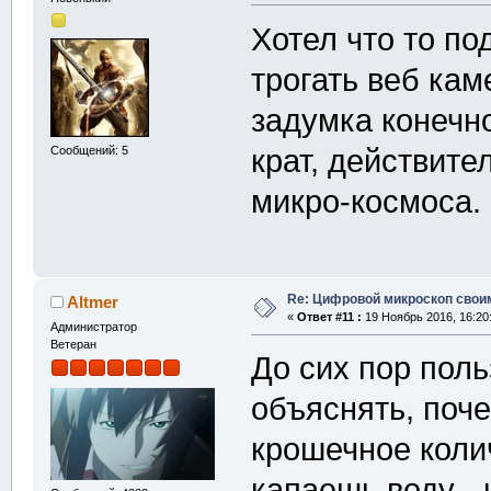
Хотел что то по
трогать веб кам
задумка конечн
крат, действите
Сообщений: 5
микро-космоса.
Re: Цифровой микроскоп свои
Altmer
«
Ответ #11 :
19 Ноябрь 2016, 16:20
Администратор
Ветеран
До сих пор пол
объяснять, поч
крошечное коли
капаешь воду - 