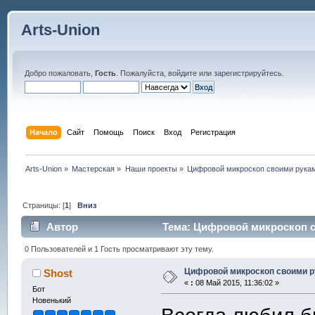
Arts-Union
Добро пожаловать,
Гость
. Пожалуйста,
войдите
или
зарегистрируйтесь
.
Начало
Сайт
Помощь
Поиск
Вход
Регистрация
Arts-Union
»
Мастерская
»
Наши проекты
»
Цифровой микроскоп своими рука
Страницы: [
1
]
Вниз
Автор
Тема: Цифровой микроскоп с
0 Пользователей и 1 Гость просматривают эту тему.
Цифровой микроскоп своими 
Shost
«
:
08 Май 2015, 11:36:02 »
Бот
Новенький