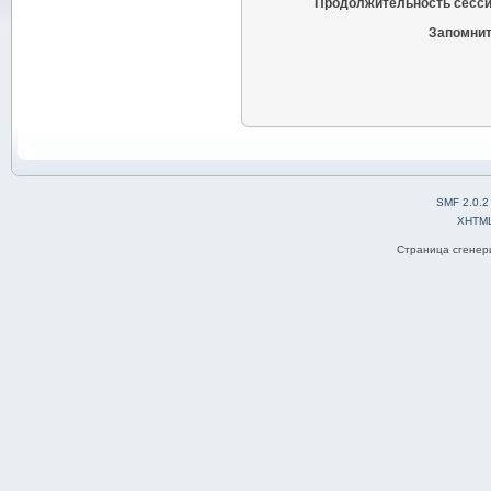
Продолжительность сесси
Запомнит
SMF 2.0.2
XHTM
Страница сгенери