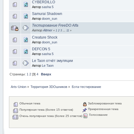
CYBERDILLO
Автор
sasha 5
Samurai Shadown
Автор
doom_sun
Тестирование FreeDO Alfa
Автор
Altmer
«
1
2
3
...
11
»
Creature Shock
Автор
doom_sun
DEFCON 5
Автор
sasha 5
Le Taon отчёт эмуляции
Автор
Le Taon
Страницы:
1
2
[
3
]
4
Вверх
Arts-Union
»
Территория 3DOшников
»
Бэта-тестирование
Обычная тема
Заблокированная тема
Прикрепленная тема
Популярная тема (более 15 ответов)
Голосование
Очень популярная тема (более 25 ответов)