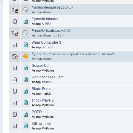
Автор Mytholos
Распоследняя версия )))
Автор
Altmer
Pyramid intruder
Автор
SIMBA
FreeDO TestBuild v.2.02
Автор
Altmer
«
1
2
3
»
Wing Comander 3
Автор
Le Taon
Правила отчета по играм и как делать не надо
Автор
Altmer
Soccer kid
Автор Mytholos
Robinsons requiem
Автор
sasha 5
Blade Force
Автор matich
shock wave 2
Автор Mytholos
POED
Автор Mytholos
Killing Time
Автор Mytholos