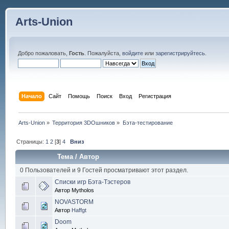
Arts-Union
Добро пожаловать,
Гость
. Пожалуйста,
войдите
или
зарегистрируйтесь
.
Начало
Сайт
Помощь
Поиск
Вход
Регистрация
Arts-Union
»
Территория 3DOшников
»
Бэта-тестирование
Страницы:
1
2
[
3
]
4
Вниз
Тема
/
Автор
0 Пользователей и 9 Гостей просматривают этот раздел.
Списки игр Бэта-Тэстеров
Автор Mytholos
NOVASTORM
Автор
Haffgt
Doom