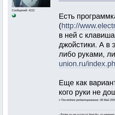
Сообщений: 4222
Есть программк
(
http://www.ele
в ней с клавиш
джойстики. А в
либо руками, л
union.ru/index.p
Еще как вариант
кого руки не д
«
Последнее редактирование: 08 Май 2009,
- Разве ты не устал от борьбы, от камени