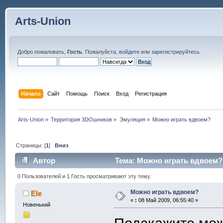
Arts-Union
Добро пожаловать,
Гость
. Пожалуйста,
войдите
или
зарегистрируйтесь
.
Начало
Сайт
Помощь
Поиск
Вход
Регистрация
Arts-Union
»
Территория 3DOшников
»
Эмуляция
»
Можно играть вдвоем?
Страницы: [
1
]
Вниз
Автор
Тема: Можно играть вдвоем? 
0 Пользователей и 1 Гость просматривают эту тему.
Можно играть вдвоем?
Ele
«
:
08 Май 2009, 06:55:40 »
Новенький