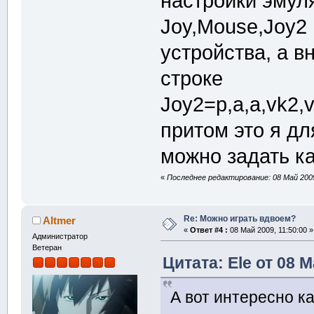
настройки эмул
Joy,Mouse,Joy2
устройства, а в
строке
Joy2=p,a,a,vk2,vk
притом это я дл
можно задать ка
«
Последнее редактирование: 08 Май 2009
Re: Можно играть вдвоем?
Altmer
«
Ответ #4 :
08 Май 2009, 11:50:00 »
Администратор
Ветеран
Цитата: Ele от 08 М
А вот интересно к