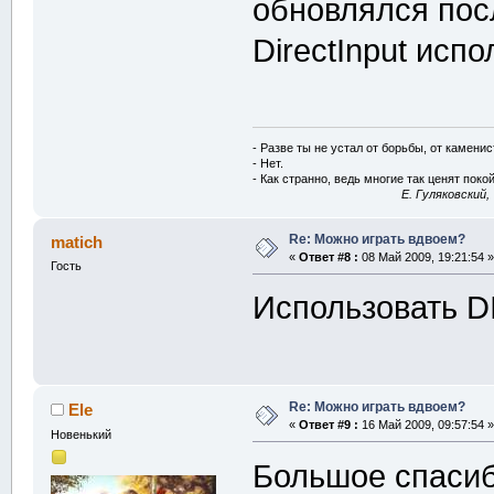
обновлялся пос
DirectInput испо
- Разве ты не устал от борьбы, от камени
- Нет.
- Как странно, ведь многие так ценят покой
E. Гуляковский,
Re: Можно играть вдвоем?
matich
«
Ответ #8 :
08 Май 2009, 19:21:54 »
Гость
Использовать D
Re: Можно играть вдвоем?
Ele
«
Ответ #9 :
16 Май 2009, 09:57:54 »
Новенький
Большое спасиб