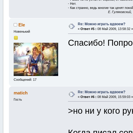
- Нет.
- Как странно, ведь многие так ценят покой
E. Гуляковский,
Re: Можно играть вдвоем?
Ele
«
Ответ #5 :
08 Май 2009, 13:58:32 »
Новенький
Спасибо! Попро
Сообщений: 17
Re: Можно играть вдвоем?
matich
«
Ответ #6 :
08 Май 2009, 15:59:03 »
Гость
>но ни у кого р
Когда писал со