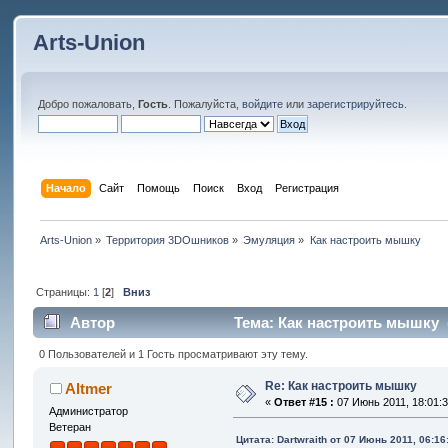
Arts-Union
Добро пожаловать,
Гость
. Пожалуйста,
войдите
или
зарегистрируйтесь
.
Начало
Сайт
Помощь
Поиск
Вход
Регистрация
Arts-Union
»
Территория 3DOшников
»
Эмуляция
»
Как настроить мышку
Страницы:
1
[
2
]
Вниз
Автор
Тема: Как настроить мышку (
0 Пользователей и 1 Гость просматривают эту тему.
Re: Как настроить мышку
Altmer
«
Ответ #15 :
07 Июнь 2011, 18:01:3
Администратор
Ветеран
Цитата: Dartwraith от 07 Июнь 2011, 06:16