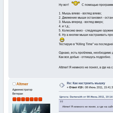
Ну вот!
С помощью программы 
1. Мышь влево - взгляд влево;
2. Джижение мыши остановил - остан
3. Мышь вперед - взгляд вверх;
4. и т.д.;
5. Колесико вниз - следующие оружие
6. Ну а кнопки мыши настраивать про
Тестирую в "Killing Time" на последн
Однако, есть проблема, необходимо
Как все добью - отпишусь подробно.
Altmer! Я немного не понял, а где н
Re: Как настроить мышку
Altmer
«
Ответ #19 :
08 Июнь 2011, 15:41:3
Администратор
Ветеран
Цитата: Dartwraith от 08 Июнь 2011, 10:14
Altmer! Я немного не понял, а где на с