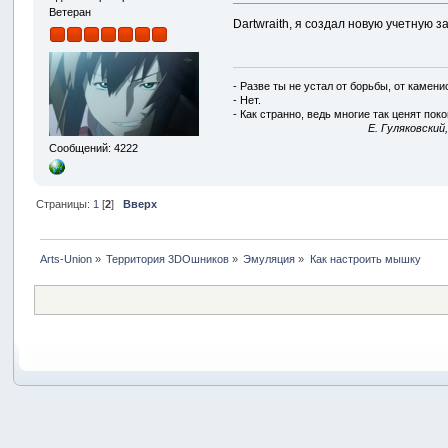
Ветеран
Dartwraith, я создал новую учетную 
- Разве ты не устал от борьбы, от камен
- Нет.
- Как странно, ведь многие так ценят покой
E. Гуляковский
Сообщений: 4222
Страницы:
1
[
2
]
Вверх
Arts-Union
»
Территория 3DOшников
»
Эмуляция
»
Как настроить мышку