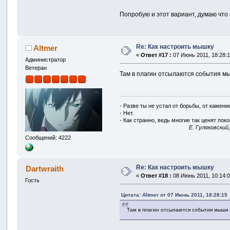
Попробую и этот вариант, думаю что
Re: Как настроить мышку
Altmer
«
Ответ #17 :
07 Июнь 2011, 18:28:1
Администратор
Ветеран
Там в плагин отсылаются события мыш
- Разве ты не устал от борьбы, от камен
- Нет.
- Как странно, ведь многие так ценят покой
E. Гуляковский
Сообщений: 4222
Re: Как настроить мышку
Dartwraith
«
Ответ #18 :
08 Июнь 2011, 10:14:0
Гость
Цитата: Altmer от 07 Июнь 2011, 18:28:15
Там в плагин отсылаются события мыши и