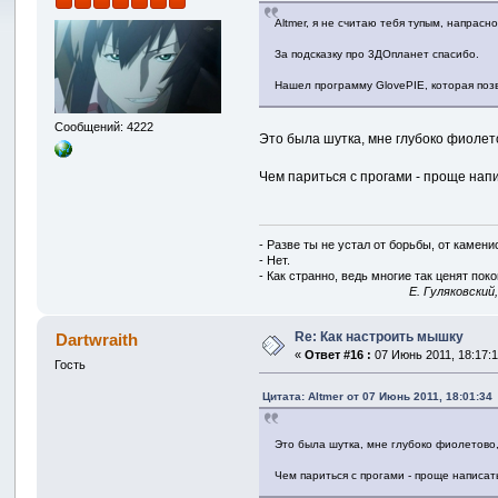
Altmer, я не считаю тебя тупым, напрасн
За подсказку про 3ДОпланет спасибо.
Нашел программу GlovePIE, которая поз
Сообщений: 4222
Это была шутка, мне глубоко фиолето
Чем париться с прогами - проще нап
- Разве ты не устал от борьбы, от камен
- Нет.
- Как странно, ведь многие так ценят покой
E. Гуляковский
Re: Как настроить мышку
Dartwraith
«
Ответ #16 :
07 Июнь 2011, 18:17:1
Гость
Цитата: Altmer от 07 Июнь 2011, 18:01:34
Это была шутка, мне глубоко фиолетово,
Чем париться с прогами - проще написат