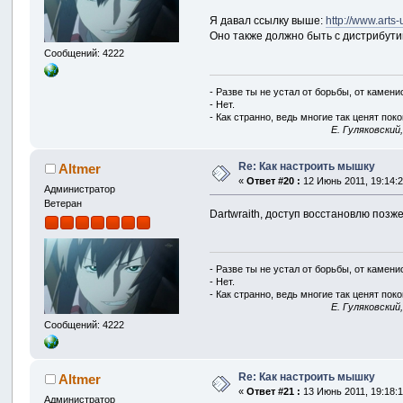
Я давал ссылку выше:
http://www.arts
Оно также должно быть с дистрибути
Сообщений: 4222
- Разве ты не устал от борьбы, от камен
- Нет.
- Как странно, ведь многие так ценят покой
E. Гуляковский
Re: Как настроить мышку
Altmer
«
Ответ #20 :
12 Июнь 2011, 19:14:2
Администратор
Ветеран
Dartwraith, доступ восстановлю позже
- Разве ты не устал от борьбы, от камен
- Нет.
- Как странно, ведь многие так ценят покой
E. Гуляковский
Сообщений: 4222
Re: Как настроить мышку
Altmer
«
Ответ #21 :
13 Июнь 2011, 19:18:1
Администратор