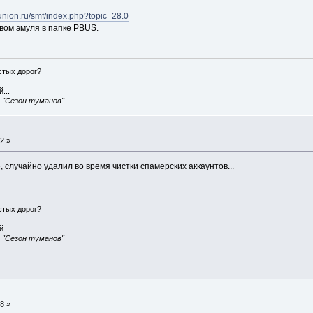
-union.ru/smf/index.php?topic=28.0
вом эмуля в папке PBUS.
истых дорог?
...
, "Сезон туманов"
2 »
, случайно удалил во время чистки спамерских аккаунтов...
истых дорог?
...
, "Сезон туманов"
8 »