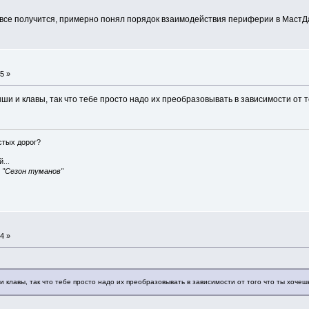
 все получится, примерно понял порядок взаимодействия периферии в МастД
5 »
и и клавы, так что тебе просто надо их преобразовывать в зависимости от т
истых дорог?
...
, "Сезон туманов"
4 »
 клавы, так что тебе просто надо их преобразовывать в зависимости от того что ты хочешь