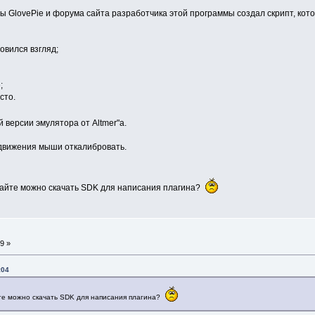
GlovePie и форума сайта разработчика этой программы создал скрипт, кот
овился взгляд;
;
сто.
ей версии эмулятора от Altmer"а.
 движения мыши откалибровать.
а сайте можно скачать SDK для написания плагина?
9 »
:04
айте можно скачать SDK для написания плагина?