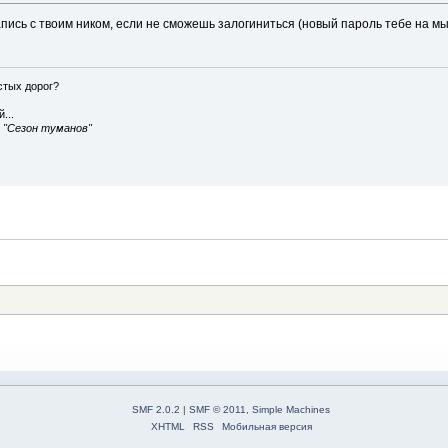
запись с твоим ником, если не сможешь залогиниться (новый пароль тебе на м
истых дорог?
...
, "Сезон туманов"
SMF 2.0.2
|
SMF © 2011
,
Simple Machines
XHTML
RSS
Мобильная версия