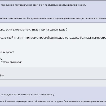
о принял мой посткриптум на свой счет, проблемы с коммуникацией у меня.
воляет производить необходимые изменения в перенаправлении вывода сигналов от клавит
во, если даже кто-то считает так на самом деле )
исать свой плагин - пример с простейшим кодом есть, даже без навыков прог
истых дорог?
...
, "Сезон туманов"
9 »
 если даже кто-то считает так на самом деле )
ь свой плагин - пример с простейшим кодом есть, даже без навыков программирования мож